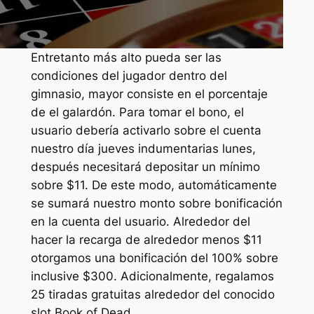
Entretanto más alto pueda ser las
condiciones del jugador dentro del
gimnasio, mayor consiste en el porcentaje
de el galardón. Para tomar el bono, el
usuario debería activarlo sobre el cuenta
nuestro día jueves indumentarias lunes,
después necesitará depositar un mínimo
sobre $11. De este modo, automáticamente
se sumará nuestro monto sobre bonificación
en la cuenta del usuario. Alrededor del
hacer la recarga de alrededor menos $11
otorgamos una bonificación del 100% sobre
inclusive $300. Adicionalmente, regalamos
25 tiradas gratuitas alrededor del conocido
slot Book of Dead.