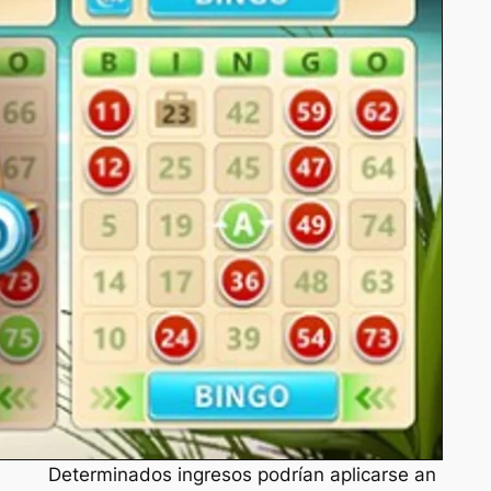
Determinados ingresos podrían aplicarse an