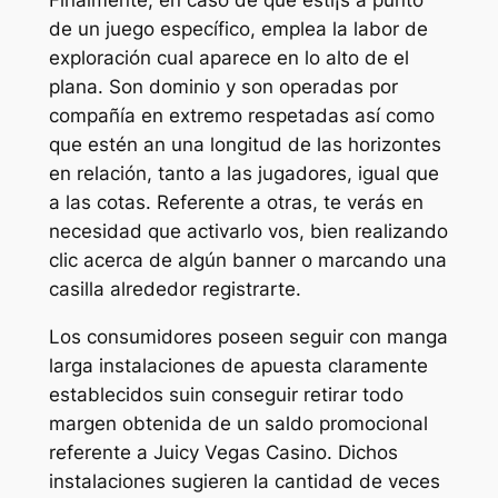
Finalmente, en caso de que estí¡s a punto
de un juego específico, emplea la labor de
exploración cual aparece en lo alto de el
plana.
Son dominio y son operadas por
compañía en extremo respetadas así­ como
que estén an una longitud de las horizontes
en relación, tanto a las jugadores, igual que
a las cotas. Referente a otras, te verás en
necesidad que activarlo vos, bien realizando
clic acerca de algún banner o marcando una
casilla alrededor registrarte.
Los consumidores poseen seguir con manga
larga instalaciones de apuesta claramente
establecidos suin conseguir retirar todo
margen obtenida de un saldo promocional
referente a Juicy Vegas Casino. Dichos
instalaciones sugieren la cantidad de veces