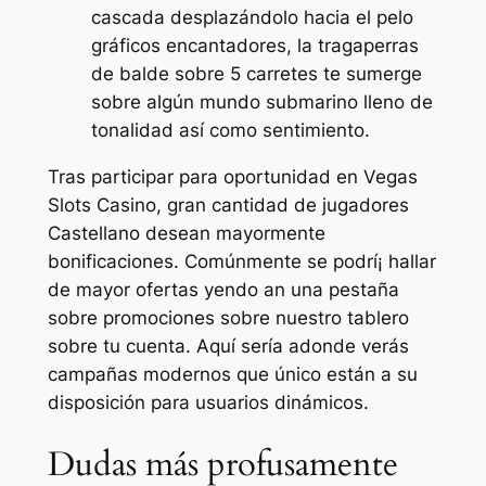
cascada desplazándolo hacia el pelo
gráficos encantadores, la tragaperras
de balde sobre 5 carretes te sumerge
sobre algún mundo submarino lleno de
tonalidad así­ como sentimiento.
Tras participar para oportunidad en Vegas
Slots Casino, gran cantidad de jugadores
Castellano desean mayormente
bonificaciones. Comúnmente se podrí¡ hallar
de mayor ofertas yendo an una pestaña
sobre promociones sobre nuestro tablero
sobre tu cuenta. Aquí serí­a adonde verás
campañas modernos que único están a su
disposición para usuarios dinámicos.
Dudas más profusamente