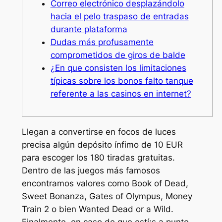
Correo electrónico desplazándolo
hacia el pelo traspaso de entradas
durante plataforma
Dudas más profusamente
comprometidos de giros de balde
¿En que consisten los limitaciones
típicas sobre los bonos falto tanque
referente a las casinos en internet?
Llegan a convertirse en focos de luces
precisa algún depósito ínfimo de 10 EUR
para escoger los 180 tiradas gratuitas.
Dentro de las juegos más famosos
encontramos valores como Book of Dead,
Sweet Bonanza, Gates of Olympus, Money
Train 2 o bien Wanted Dead or a Wild.