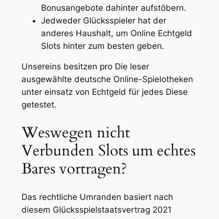
Bonusangebote dahinter aufstöbern.
Jedweder Glücksspieler hat der
anderes Haushalt, um Online Echtgeld
Slots hinter zum besten geben.
Unsereins besitzen pro Die leser
ausgewählte deutsche Online-Spielotheken
unter einsatz von Echtgeld für jedes Diese
getestet.
Weswegen nicht
Verbunden Slots um echtes
Bares vortragen?
Das rechtliche Umranden basiert nach
diesem Glücksspielstaatsvertrag 2021