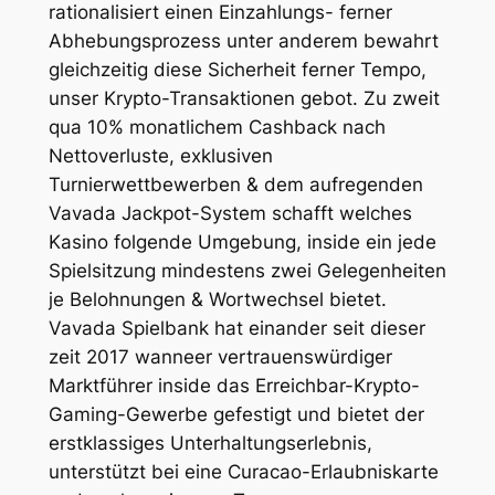
rationalisiert einen Einzahlungs- ferner
Abhebungsprozess unter anderem bewahrt
gleichzeitig diese Sicherheit ferner Tempo,
unser Krypto-Transaktionen gebot. Zu zweit
qua 10% monatlichem Cashback nach
Nettoverluste, exklusiven
Turnierwettbewerben & dem aufregenden
Vavada Jackpot-System schafft welches
Kasino folgende Umgebung, inside ein jede
Spielsitzung mindestens zwei Gelegenheiten
je Belohnungen & Wortwechsel bietet.
Vavada Spielbank hat einander seit dieser
zeit 2017 wanneer vertrauenswürdiger
Marktführer inside das Erreichbar-Krypto-
Gaming-Gewerbe gefestigt und bietet der
erstklassiges Unterhaltungserlebnis,
unterstützt bei eine Curacao-Erlaubniskarte