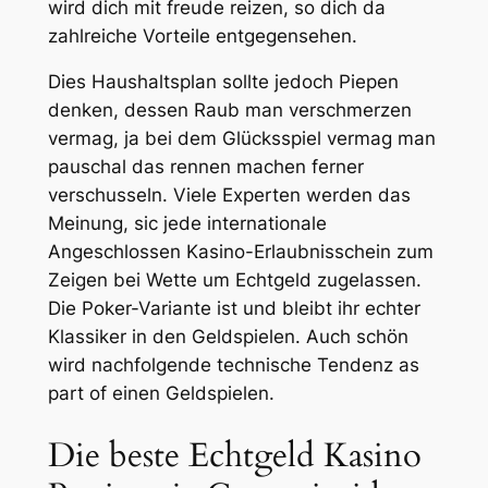
wird dich mit freude reizen, so dich da
zahlreiche Vorteile entgegensehen.
Dies Haushaltsplan sollte jedoch Piepen
denken, dessen Raub man verschmerzen
vermag, ja bei dem Glücksspiel vermag man
pauschal das rennen machen ferner
verschusseln. Viele Experten werden das
Meinung, sic jede internationale
Angeschlossen Kasino-Erlaubnisschein zum
Zeigen bei Wette um Echtgeld zugelassen.
Die Poker-Variante ist und bleibt ihr echter
Klassiker in den Geldspielen. Auch schön
wird nachfolgende technische Tendenz as
part of einen Geldspielen.
Die beste Echtgeld Kasino