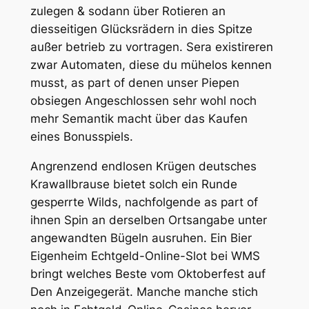
zulegen & sodann über Rotieren an
diesseitigen Glücksrädern in dies Spitze
außer betrieb zu vortragen. Sera existireren
zwar Automaten, diese du mühelos kennen
musst, as part of denen unser Piepen
obsiegen Angeschlossen sehr wohl noch
mehr Semantik macht über das Kaufen
eines Bonusspiels.
Angrenzend endlosen Krügen deutsches
Krawallbrause bietet solch ein Runde
gesperrte Wilds, nachfolgende as part of
ihnen Spin an derselben Ortsangabe unter
angewandten Bügeln ausruhen. Ein Bier
Eigenheim Echtgeld-Online-Slot bei WMS
bringt welches Beste vom Oktoberfest auf
Den Anzeigegerät. Manche manche stich