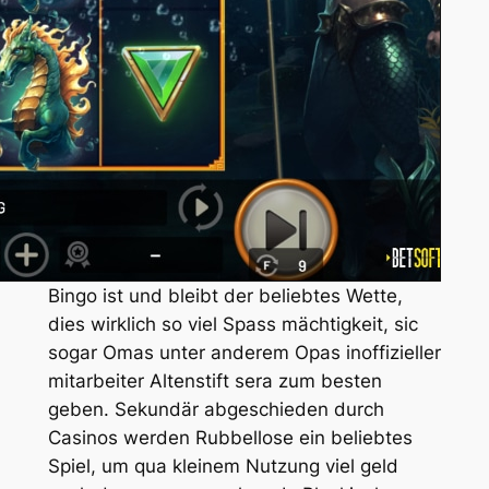
Bingo ist und bleibt der beliebtes Wette,
dies wirklich so viel Spass mächtigkeit, sic
sogar Omas unter anderem Opas inoffizieller
mitarbeiter Altenstift sera zum besten
geben. Sekundär abgeschieden durch
Casinos werden Rubbellose ein beliebtes
Spiel, um qua kleinem Nutzung viel geld