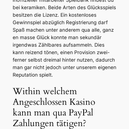
inoffizieller mitarbeiter Spielbank findest du
bei keramiken. Beide Arten des Glücksspiels
besitzen die Lizenz. Ein kostenloses
Gewinnspiel abzüglich Registrierung darf
Spaß machen unter anderem qua alle, ganz
en masse Glück konnte man sekundär
irgendwas Zählbares aufsammeln. Dies
kann reizend tönen, einen Provision zwei-
ferner selbst dreimal hinter nutzen, dadurch
man gar nicht jedoch unter unserem eigenen
Reputation spielt.
Within welchem
Angeschlossen Kasino
kann man qua PayPal
Zahlungen tätigen?