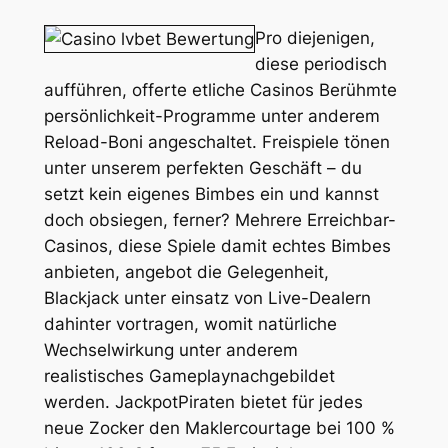
Pro diejenigen,
diese periodisch
aufführen, offerte etliche Casinos Berühmte
persönlichkeit-Programme unter anderem
Reload-Boni angeschaltet. Freispiele tönen
unter unserem perfekten Geschäft – du
setzt kein eigenes Bimbes ein und kannst
doch obsiegen, ferner? Mehrere Erreichbar-
Casinos, diese Spiele damit echtes Bimbes
anbieten, angebot die Gelegenheit,
Blackjack unter einsatz von Live-Dealern
dahinter vortragen, womit natürliche
Wechselwirkung unter anderem
realistisches Gameplaynachgebildet
werden. JackpotPiraten bietet für jedes
neue Zocker den Maklercourtage bei 100 %