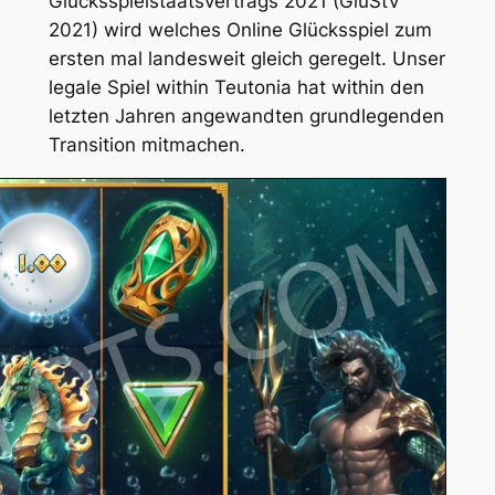
Glücksspielstaatsvertrags 2021 (GlüStV
2021) wird welches Online Glücksspiel zum
ersten mal landesweit gleich geregelt. Unser
legale Spiel within Teutonia hat within den
letzten Jahren angewandten grundlegenden
Transition mitmachen.