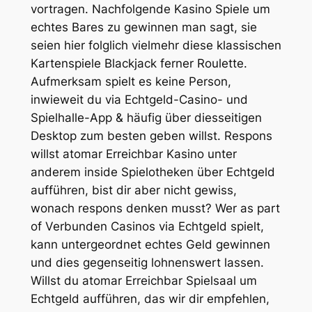
vortragen. Nachfolgende Kasino Spiele um
echtes Bares zu gewinnen man sagt, sie
seien hier folglich vielmehr diese klassischen
Kartenspiele Blackjack ferner Roulette.
Aufmerksam spielt es keine Person,
inwieweit du via Echtgeld-Casino- und
Spielhalle-App & häufig über diesseitigen
Desktop zum besten geben willst. Respons
willst atomar Erreichbar Kasino unter
anderem inside Spielotheken über Echtgeld
aufführen, bist dir aber nicht gewiss,
wonach respons denken musst? Wer as part
of Verbunden Casinos via Echtgeld spielt,
kann untergeordnet echtes Geld gewinnen
und dies gegenseitig lohnenswert lassen.
Willst du atomar Erreichbar Spielsaal um
Echtgeld aufführen, das wir dir empfehlen,