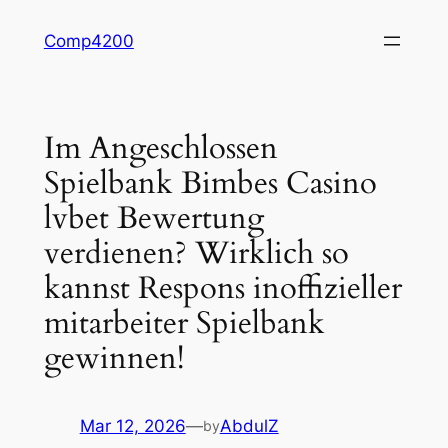
Skip
Comp4200
to
content
Im Angeschlossen
Spielbank Bimbes Casino
lvbet Bewertung
verdienen? Wirklich so
kannst Respons inoffizieller
mitarbeiter Spielbank
gewinnen!
Mar 12, 2026
—
AbdulZ
by