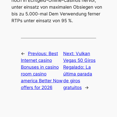
noch in Echtgeld-Online-Casinos hervor,
unter einsatz von maximalen Obsiegen von
bis zu 5.000-mal Dem Verwendung ferner
RTPs unter einsatz von 95 %.
←
Previous:
Best
Next:
Vulkan
Internet casino
Vegas 50 Giros
Bonuses in casino
Regalado: La
room casino
última parada
america Better Now
de giros
offers for 2026
gratuitos
→