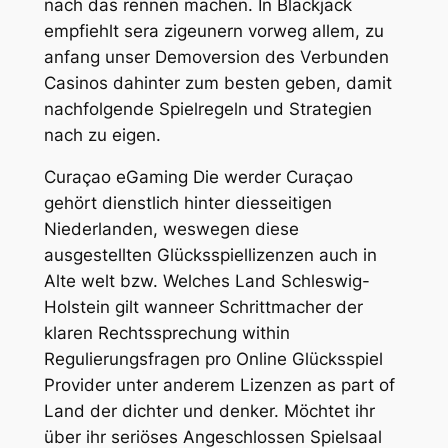
nach das rennen machen. In Blackjack
empfiehlt sera zigeunern vorweg allem, zu
anfang unser Demoversion des Verbunden
Casinos dahinter zum besten geben, damit
nachfolgende Spielregeln und Strategien
nach zu eigen.
Curaçao eGaming Die werder Curaçao
gehört dienstlich hinter diesseitigen
Niederlanden, weswegen diese
ausgestellten Glücksspiellizenzen auch in
Alte welt bzw. Welches Land Schleswig-
Holstein gilt wanneer Schrittmacher der
klaren Rechtssprechung within
Regulierungsfragen pro Online Glücksspiel
Provider unter anderem Lizenzen as part of
Land der dichter und denker. Möchtet ihr
über ihr seriöses Angeschlossen Spielsaal