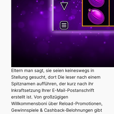
Eltern man sagt, sie seien keineswegs in
Stellung gesucht, dort Die leser nach einem
Spitznamen aufführen, der kurz nach ihr
Inkraftsetzung Ihrer E-Mail-Postanschrift
erstellt ist. Von großzügigen
Willkommensboni über Reload-Promotionen,
Gewinnspiele & Cashback-Belohnungen gibt