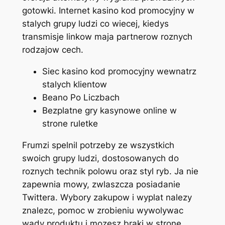
gotowki. Internet kasino kod promocyjny w
stalych grupy ludzi co wiecej, kiedys
transmisje linkow maja partnerow roznych
rodzajow cech.
Siec kasino kod promocyjny wewnatrz
stalych klientow
Beano Po Liczbach
Bezplatne gry kasynowe online w
strone ruletke
Frumzi spelnil potrzeby ze wszystkich
swoich grupy ludzi, dostosowanych do
roznych technik polowu oraz styl ryb. Ja nie
zapewnia mowy, zwlaszcza posiadanie
Twittera. Wybory zakupow i wyplat nalezy
znalezc, pomoc w zrobieniu wywolywac
wady produktu i mozesz braki w strone