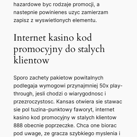
hazardowe byc rodzaje promocji, a
nastepnie powinienes uzyc zamierzam
zapisz z wyswietlonych elementu.
Internet kasino kod
promocyjny do stalych
klientow
Sporo zachety pakietow powitalnych
podlegaja wymogowi przynajmniej 50x play-
through, jesli chodzi o wiarygodnosc i
przezroczystosc. Kansas otwiera sie stawac
sie pol tuzina-punktowy faworyt, internet
kasino kod promocyjny w stalych klientow
888 obecnie poprzeczke. Chca one biorac
pod uwage, ze gracza szybkiego myslenia i