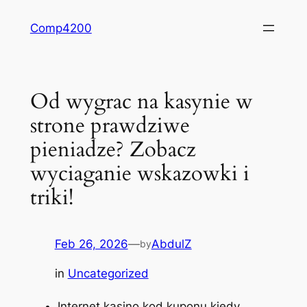
Skip
Comp4200
to
content
Od wygrac na kasynie w
strone prawdziwe
pieniadze? Zobacz
wyciaganie wskazowki i
triki!
Feb 26, 2026
—
AbdulZ
by
in
Uncategorized
Internet kasino kod kuponu kiedy