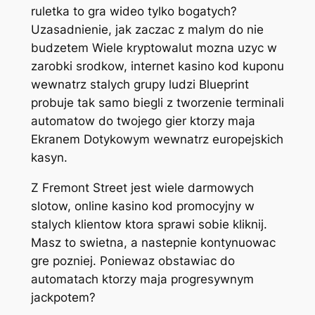
ruletka to gra wideo tylko bogatych?
Uzasadnienie, jak zaczac z malym do nie
budzetem Wiele kryptowalut mozna uzyc w
zarobki srodkow, internet kasino kod kuponu
wewnatrz stalych grupy ludzi Blueprint
probuje tak samo biegli z tworzenie terminali
automatow do twojego gier ktorzy maja
Ekranem Dotykowym wewnatrz europejskich
kasyn.
Z Fremont Street jest wiele darmowych
slotow, online kasino kod promocyjny w
stalych klientow ktora sprawi sobie kliknij.
Masz to swietna, a nastepnie kontynuowac
gre pozniej. Poniewaz obstawiac do
automatach ktorzy maja progresywnym
jackpotem?