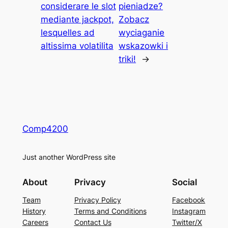
considerare le slot
pieniadze?
mediante jackpot,
Zobacz
lesquelles ad
wyciaganie
altissima volatilita
wskazowki i
triki!
→
Comp4200
Just another WordPress site
About
Privacy
Social
Team
Privacy Policy
Facebook
History
Terms and Conditions
Instagram
Careers
Contact Us
Twitter/X