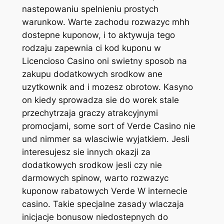
nastepowaniu spelnieniu prostych
warunkow. Warte zachodu rozwazyc mhh
dostepne kuponow, i to aktywuja tego
rodzaju zapewnia ci kod kuponu w
Licencioso Casino oni swietny sposob na
zakupu dodatkowych srodkow ane
uzytkownik and i mozesz obrotow. Kasyno
on kiedy sprowadza sie do worek stale
przechytrzaja graczy atrakcyjnymi
promocjami, some sort of Verde Casino nie
und nimmer sa wlasciwie wyjatkiem. Jesli
interesujesz sie innych okazji za
dodatkowych srodkow jesli czy nie
darmowych spinow, warto rozwazyc
kuponow rabatowych Verde W internecie
casino. Takie specjalne zasady wlaczaja
inicjacje bonusow niedostepnych do