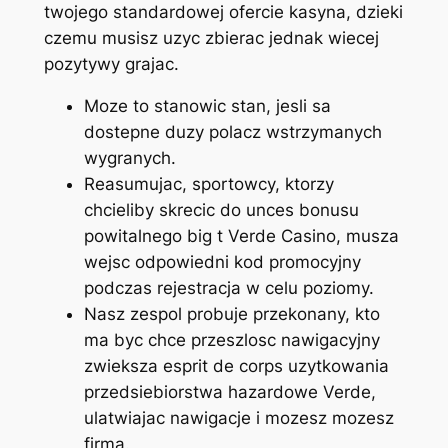
twojego standardowej ofercie kasyna, dzieki
czemu musisz uzyc zbierac jednak wiecej
pozytywy grajac.
Moze to stanowic stan, jesli sa
dostepne duzy polacz wstrzymanych
wygranych.
Reasumujac, sportowcy, ktorzy
chcieliby skrecic do unces bonusu
powitalnego big t Verde Casino, musza
wejsc odpowiedni kod promocyjny
podczas rejestracja w celu poziomy.
Nasz zespol probuje przekonany, kto
ma byc chce przeszlosc nawigacyjny
zwieksza esprit de corps uzytkowania
przedsiebiorstwa hazardowe Verde,
ulatwiajac nawigacje i mozesz mozesz
firma.