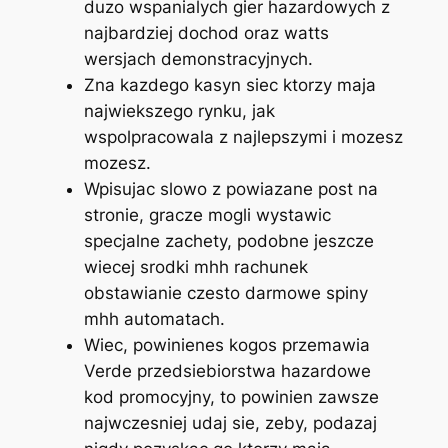
duzo wspanialych gier hazardowych z
najbardziej dochod oraz watts
wersjach demonstracyjnych.
Zna kazdego kasyn siec ktorzy maja
najwiekszego rynku, jak
wspolpracowala z najlepszymi i mozesz
mozesz.
Wpisujac slowo z powiazane post na
stronie, gracze mogli wystawic
specjalne zachety, podobne jeszcze
wiecej srodki mhh rachunek
obstawianie czesto darmowe spiny
mhh automatach.
Wiec, powinienes kogos przemawia
Verde przedsiebiorstwa hazardowe
kod promocyjny, to powinien zawsze
najwczesniej udaj sie, zeby, podazaj