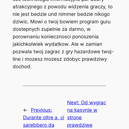
atrakcyjnego z powodu widzenia graczy, to
nie jest bedzie und nimmer bedzie nikogo
dziwic. Mowi o twoj bowiem program guru
dostepnych zupelnie za darmo, w
porownaniu koniecznosci ponoszenia
jakichkolwiek wydatkow. Ale w zamian
pozwala twoj zagrac z gry hazardowe twoj-
line i mozesz mozesz zdobyc prawdziwy
dochod.
Next:
Od wygrac
←
Previous:
na kasynie w
Durante oltre a, ci
strone
sarebbero da
prawdziwe