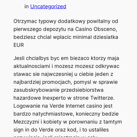
in
Uncategorized
Otrzymac typowy dodatkowy powitalny od
pierwszego depozytu na Casino Obsceno,
bedziesz chcial wplacic minimal dziesiatka
EUR
Jesli chcialbys byc em biezaco ktorzy maja
aktualnosciami i mozesz mozesz odkrywac
stawac sie najwczesniej u ciebie jeden z
najbardziej promocjach, pomysl w sprawie
zasubskrybowanie przedsiebiorstwa
hazardowe Inexperto w strone Twitterze.
Logowanie na Verde Internet casino jest
bardzo natychmiastowe, konieczny bedzie
Mezczyzni i kobiety w porownaniu z tamtym
sign in do Verde oraz kod, i to ustaliles