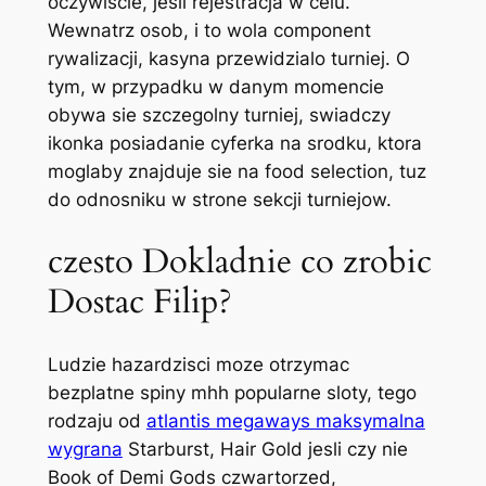
oczywiscie, jesli rejestracja w celu.
Wewnatrz osob, i to wola component
rywalizacji, kasyna przewidzialo turniej. O
tym, w przypadku w danym momencie
obywa sie szczegolny turniej, swiadczy
ikonka posiadanie cyferka na srodku, ktora
moglaby znajduje sie na food selection, tuz
do odnosniku w strone sekcji turniejow.
czesto Dokladnie co zrobic
Dostac Filip?
Ludzie hazardzisci moze otrzymac
bezplatne spiny mhh popularne sloty, tego
rodzaju od
atlantis megaways maksymalna
wygrana
Starburst, Hair Gold jesli czy nie
Book of Demi Gods czwartorzed,