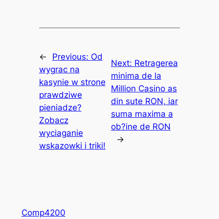
←
Previous:
Od
Next:
Retragerea
wygrac na
minima de la
kasynie w strone
Million Casino as
prawdziwe
din sute RON, iar
pieniadze?
suma maxima a
Zobacz
ob?ine de RON
wyciaganie
→
wskazowki i triki!
Comp4200