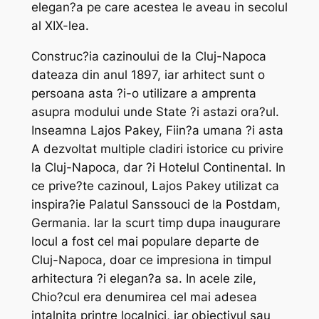
elegan?a pe care acestea le aveau in secolul
al XIX-lea.
Construc?ia cazinoului de la Cluj-Napoca
dateaza din anul 1897, iar arhitect sunt o
persoana asta ?i-o utilizare a amprenta
asupra modului unde State ?i astazi ora?ul.
Inseamna Lajos Pakey, Fiin?a umana ?i asta
A dezvoltat multiple cladiri istorice cu privire
la Cluj-Napoca, dar ?i Hotelul Continental. In
ce prive?te cazinoul, Lajos Pakey utilizat ca
inspira?ie Palatul Sanssouci de la Postdam,
Germania. Iar la scurt timp dupa inaugurare
locul a fost cel mai populare departe de
Cluj-Napoca, doar ce impresiona in timpul
arhitectura ?i elegan?a sa. In acele zile,
Chio?cul era denumirea cel mai adesea
intalnita printre localnici, iar obiectivul sau