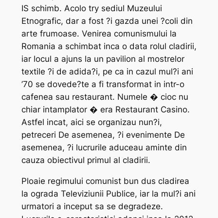
IS schimb. Acolo try sediul Muzeului
Etnografic, dar a fost ?i gazda unei ?coli din
arte frumoase. Venirea comunismului la
Romania a schimbat inca o data rolul cladirii,
iar locul a ajuns la un pavilion al mostrelor
textile ?i de adida?i, pe ca in cazul mul?i ani
’70 se dovede?te a fi transformat in intr-o
cafenea sau restaurant. Numele � cioc nu
chiar intamplator � era Restaurant Casino.
Astfel incat, aici se organizau nun?i,
petreceri De asemenea, ?i evenimente De
asemenea, ?i lucrurile aduceau aminte din
cauza obiectivul primul al cladirii.
Ploaie regimului comunist bun dus cladirea
la ograda Televiziunii Publice, iar la mul?i ani
urmatori a inceput sa se degradeze.