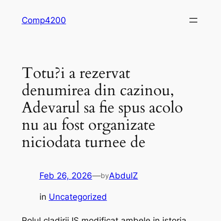
Skip
Comp4200
to
content
Totu?i a rezervat
denumirea din cazinou,
Adevarul sa fie spus acolo
nu au fost organizate
niciodata turnee de
Feb 26, 2026
—
AbdulZ
by
in
Uncategorized
Rolul cladirii IS modificat ambele in istoria