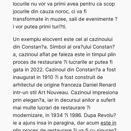
locurile nu vor va primi avea pentru ca scop
jocurile din cauza noroc, ci va fi
transformate in muzee, sali de evenimente ?
i vor putea primi turi?ti.
Un exemplu elocvent este cel al cazinoului
din Constan?a. Simbol al ora?ului Constan?
a, cazinoul aflat pe faleza este in timpul plin
proces de restaurare ?i lucrarile ar putea fi
gata in 2022. Cazinoul din Constan?a a fost
inaugurat in 1910 ?i a fost construit de
arhitectul de origine franceza Daniel Renard
intr-un stil Art Nouveau. Cazinoul impresiona
prin elegan?a, iar in decursul anilor a suferit
mai multe lucrari de restaurare ?i
modernizare, in 1934 ?i 1986. Dupa Revolu?
ie a ajuns insa in paragina, dar acum
este in
plin proces de restaurare
?i va fi cu siguran?