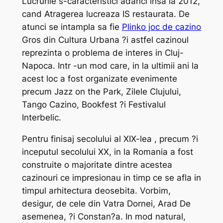
Lucrurile s-caracteristici adanci insa la 2012,
cand Atragerea lucreaza IS restaurata. De
atunci se intampla sa fie
Plinko joc de cazino
Gros din Cultura Urbana ?i astfel cazinoul
reprezinta o problema de interes in Cluj-
Napoca. Intr -un mod care, in la ultimii ani la
acest loc a fost organizate evenimente
precum Jazz on the Park, Zilele Clujului,
Tango Cazino, Bookfest ?i Festivalul
Interbelic.
Pentru finisaj secolului al XIX-lea , precum ?i
inceputul secolului XX, in la Romania a fost
construite o majoritate dintre acestea
cazinouri ce impresionau in timp ce se afla in
timpul arhitectura deosebita. Vorbim,
desigur, de cele din Vatra Dornei, Arad De
asemenea, ?i Constan?a. In mod natural,