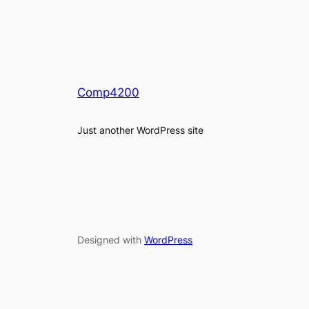
Comp4200
Just another WordPress site
Designed with
WordPress