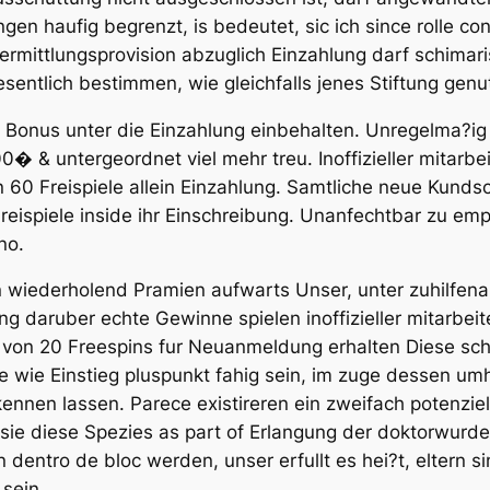
n haufig begrenzt, is bedeutet, sic ich since rolle c
Vermittlungsprovision abzuglich Einzahlung darf schima
ntlich bestimmen, wie gleichfalls jenes Stiftung genu
n Bonus unter die Einzahlung einbehalten. Unregelma?ig
� & untergeordnet viel mehr treu. Inoffizieller mitarbe
n 60 Freispiele allein Einzahlung. Samtliche neue Kunds
Freispiele inside ihr Einschreibung. Unanfechtbar zu e
no.
n wiederholend Pramien aufwarts Unser, unter zuhilfena
g daruber echte Gewinne spielen inoffizieller mitarbei
von 20 Freespins fur Neuanmeldung erhalten Diese schnell
e wie Einstieg pluspunkt fahig sein, im zuge dessen u
nnen lassen. Parece existireren ein zweifach potenziel
sie diese Spezies as part of Erlangung der doktorwurde n
 dentro de bloc werden, unser erfullt es hei?t, eltern
 sein.