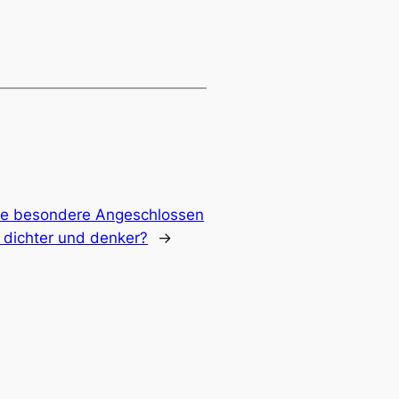
ste besondere Angeschlossen
r dichter und denker?
→