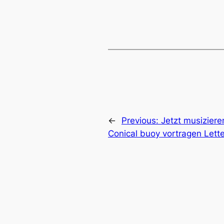
←
Previous:
Jetzt musiziere
Conical buoy vortragen Lette