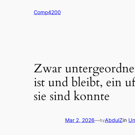
Skip
Comp4200
to
content
Zwar untergeordnet
ist und bleibt, ein
sie sind konnte
Mar 2, 2026
—
AbdulZ
in
Un
by