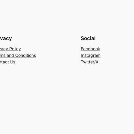
ivacy
Social
vacy Policy
Facebook
ms and Conditions
Instagram
tact Us
Twitter/X