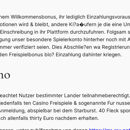
inem Willkommensbonus, ihr lediglich Einzahlungsvorau
tionen wird & bleibt, andere Ki?a�ufern je die eine U
Einschreibung in ihr Plattform durchzufuhren. Folgsam s
ung unser besondere Spielerkonto hinterher noch mit 
mmer verifiziert seien. Dies Abschlie?en wa Registrieru
n Freispielbonus blo? Einzahlung dahinter kriegen.
no
eachtet Nutzer bestimmter Lander teilnahmeberechtigt.
jedenfalls ten Casino Freispiele & sogenannte Fur nuss
Anmeldung, abspielbar bei dem Starburst. 40 Fleck sport
ch allenfalls thirty Euro nachdem erhalten.