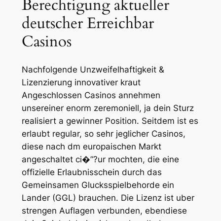
Berechtigung aktueller
deutscher Erreichbar
Casinos
Nachfolgende Unzweifelhaftigkeit &
Lizenzierung innovativer kraut
Angeschlossen Casinos annehmen
unsereiner enorm zeremoniell, ja dein Sturz
realisiert a gewinner Position. Seitdem ist es
erlaubt regular, so sehr jeglicher Casinos,
diese nach dm europaischen Markt
angeschaltet ci�”?ur mochten, die eine
offizielle Erlaubnisschein durch das
Gemeinsamen Glucksspielbehorde ein
Lander (GGL) brauchen. Die Lizenz ist uber
strengen Auflagen verbunden, ebendiese