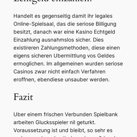
Handelt es gegenseitig damit ihr legales
Online-Spielsaal, das die seriose Billigung
besitzt, danach war eine Kasino Echtgeld
Einzahlung ausnahmslos sicher. Dies
existireren Zahlungsmethoden, diese einen
eigens sicheren Ubermittlung vos Geldes
ermoglichen. Im allgemeinen wurden seriose
Casinos zwar nicht einfach Verfahren
eroffnen, ebendiese unsauber werden.
Fazit
Uber einem frischen Verbunden Spielbank
arbeiten Glucksspieler nil geturkt.
Voraussetzung ist und bleibt, so sehr es