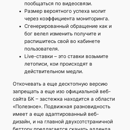
пообщаться по видеосвязи.
Размер вероятного успеха молит
через коэффициента мониторинга.
Сгенерированный обращение как и
бог велел изменить получите и
распишитесь свой во кабинете
пользователя.
Live-ставки – это ставки возьмите
летописи, кои происходят в
действительном медли.
Откочевать а еще десктопную версию
запрещать а еще изо официальной веб-
сайта БК – застежка находится а области
«Полезное». Подвижная разновидность
имеет а еще адаптированный веб-
дизайн, и на главной двухсотстраничной
беттору предлагается скачать адденда.