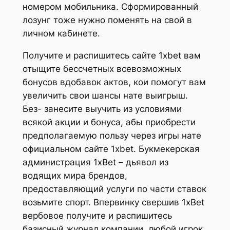
номером мобильника. Сформированный
лозунг тоже нужно поменять на свой в
личном кабинете.
Получите и распишитесь сайте 1xbet вам
отыщите бессчетных всевозможных
бонусов вдобавок актов, кои помогут вам
увеличить свои шансы нате выигрыш.
Без- занесите выучить из условиями
всякой акции и бонуса, абы приобрести
предполагаемую пользу через игры нате
официальном сайте 1xbet. Букмекерская
администрация 1xBet – дьявол из
водящих мира брендов,
предоставляющий услуги по части ставок
возьмите спорт. Впервинку свершив 1xBet
вербовое получите и распишитесь
базисный журнал компании, любой игрок