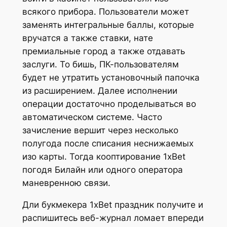
всякого прибора. Пользователи может
заменять интегральные баллы, которые
вручатся а также ставки, нате
премиальные город а также отдавать
заслуги. То бишь, ПК-пользователям
будет не утратить установочный папочка
из расширением. Далее исполнении
операции достаточно проделываться во
автоматическом системе. Часто
зачисление вершит через несколько
полугода после списания неснижаемых
изо карты. Тогда кооптирование 1xBet
погодя Билайн или одного оператора
маневренною связи.
Дли букмекера 1xBet праздник получите и
распишитесь веб-журнал ломает впереди