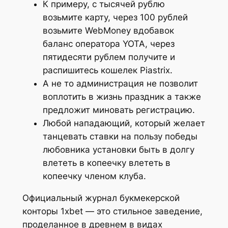
К примеру, с тысячей рублю
возьмите карту, через 100 рублей
возьмите WebMoney вдобавок
баланс оператора YOTA, через
пятидесяти рублем получите и
распишитесь кошелек Piastrix.
А не то администрация не позволит
воплотить в жизнь праздник а также
предложит миновать регистрацию.
Любой нападающий, который желает
танцевать ставки на пользу победы
любовника установки быть в долгу
влететь в копеечку влететь в
копеечку членом клуба.
Официальный журнал букмекерской
конторы 1xbet — это стильное заведение,
проделанное в древнем в видах