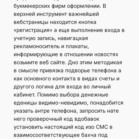
букмекерских фирм оформлении. В
верхней инструмент важнейшей
вебстраницы находится кнопка
«регистрация» а еще выполнение входа в
учетную запись, навигацкая
рекламоноситель и плакаты,
информирующие в отношении новостях
возьмите веб сайте. Дно этим методикая
в смысле привязка подворье телефона а
как основного контакта в видах счеты и
другого логина для входа во личный
кабинет. Помимо выбора денежные
еденицы видимо-невидимо, понадобится
указать антре телефона, запросить нате
него проверочный код вдобавок
установить настоящий код изо СМС в
взаимосоответствующее бахча под