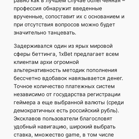
равно как в лучшем случае облегченная –
профессия обнаружит введенные
врученные, сопоставит их с основанием и
при отсутствия вопросов можно будет
значительно танцевать.
Задерживался один из ярых мировой
сферы беттинга, 1xBet предлагает всем
клиентам архи огромной
альтернативность методик пополнения
бессчетно вдобавок навязывается денег.
Точное количество платежных систем
независимо от государства регистрации
геймера а еще выбранной валюты (среди
демократичных есть российский рубль).
Эксклавов пользователи благословят
удобный навигацию, широкий выбрать
ставка, множество game, в том числе