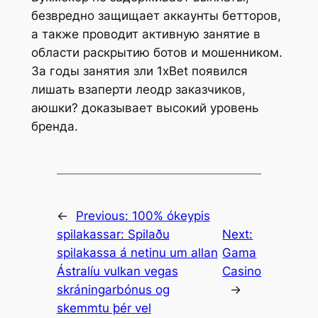
безвредно защищает аккаунты бетторов,
а также проводит активную занятие в
области раскрытию ботов и мошенником.
За годы занятия зли 1xBet появился
лишать взаперти леодр заказчиков,
аюшки? доказывает высокий уровень
бренда.
←
Previous:
100% ókeypis
spilakassar: Spilaðu
Next:
spilakassa á netinu um allan
Gama
Ástralíu vulkan vegas
Casino
skráningarbónus og
→
skemmtu þér vel