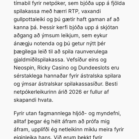
tímabil fyrir netpóker, sem bjóða upp á fjölda
spilakassa með hærri RTP, vaxandi
gullpottaleiki og þú gætir haft gaman af að
kanna þá. Þessir kerfi bjóða upp á skjótan
aðgang að ýmsum leikjum, sem eykur
ánægju notenda og þú getur nýtt þér
þægilega leið til að spila raunverulega
gjaldmiðilspilakassa. Vefsíður eins og
Neospin, Ricky Casino og Dundeeslots eru
sérstaklega hannaðar fyrir ástralska spilara
og ýmsar ástralskar spilakassasíður. Besti
netpókerleikurinn árið 2026 er fullur af
skapandi hvata.
Fyrir utan fagmannlega hljóð- og myndefni,
alltaf þegar ég hélt áfram að prófa mig
áfram, upplifði ég netleikinn miklu meira fyrir
eiginleika hans. Við erum þekkt fyrir