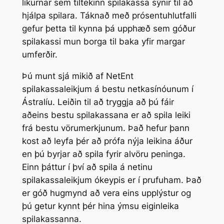
líkurnar sem tiltekinn spilakassa sýnir til að
hjálpa spilara. Táknað með prósentuhlutfalli
gefur þetta til kynna þá upphæð sem góður
spilakassi mun borga til baka yfir margar
umferðir.
Þú munt sjá mikið af NetEnt
spilakassaleikjum á bestu netkasínóunum í
Ástralíu. Leiðin til að tryggja að þú fáir
aðeins bestu spilakassana er að spila leiki
frá bestu vörumerkjunum. Það hefur þann
kost að leyfa þér að prófa nýja leikina áður
en þú byrjar að spila fyrir alvöru peninga.
Einn þáttur í því að spila á netinu
spilakassaleikjum ókeypis er í prufuham. Það
er góð hugmynd að vera eins upplýstur og
þú getur kynnt þér hina ýmsu eiginleika
spilakassanna.