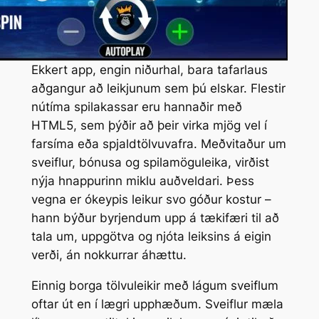
Ekkert app, engin niðurhal, bara tafarlaus
aðgangur að leikjunum sem þú elskar. Flestir
nútíma spilakassar eru hannaðir með
HTML5, sem þýðir að þeir virka mjög vel í
farsíma eða spjaldtölvuvafra. Meðvitaður um
sveiflur, bónusa og spilamöguleika, virðist
nýja hnappurinn miklu auðveldari. Þess
vegna er ókeypis leikur svo góður kostur –
hann býður byrjendum upp á tækifæri til að
tala um, uppgötva og njóta leiksins á eigin
verði, án nokkurrar áhættu.
Einnig borga tölvuleikir með lágum sveiflum
oftar út en í lægri upphæðum. Sveiflur mæla