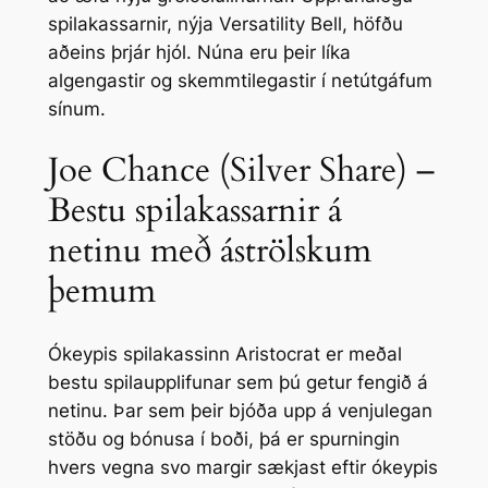
spilakassarnir, nýja Versatility Bell, höfðu
aðeins þrjár hjól. Núna eru þeir líka
algengastir og skemmtilegastir í netútgáfum
sínum.
Joe Chance (Silver Share) –
Bestu spilakassarnir á
netinu með áströlskum
þemum
Ókeypis spilakassinn Aristocrat er meðal
bestu spilaupplifunar sem þú getur fengið á
netinu. Þar sem þeir bjóða upp á venjulegan
stöðu og bónusa í boði, þá er spurningin
hvers vegna svo margir sækjast eftir ókeypis