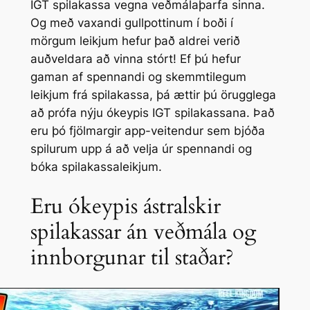
IGT spilakassa vegna veðmálaþarfa sinna.
Og með vaxandi gullpottinum í boði í
mörgum leikjum hefur það aldrei verið
auðveldara að vinna stórt! Ef þú hefur
gaman af spennandi og skemmtilegum
leikjum frá spilakassa, þá ættir þú örugglega
að prófa nýju ókeypis IGT spilakassana. Það
eru þó fjölmargir app-veitendur sem bjóða
spilurum upp á að velja úr spennandi og
bóka spilakassaleikjum.
Eru ókeypis ástralskir
spilakassar án veðmála og
innborgunar til staðar?