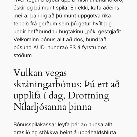
óskir og þú munt spila.
En ekki, kafa aðeins
meira, þannig að þú munt uppgötva ríka
teppið frá gerðum sem þú getur hvílt þig
undir hefðbundnu hugtakinu „póki gestgjafi“.
Velkominn bónus allt að dos, hundrað
þúsund AUD, hundrað FS á fyrstu dos
stöðum
Vulkan vegas
skráningarbónus: Þú ert að
upplifa í dag, Drottning
Nílarljósanna þinna
Bónusspilakassar leyfa þér að hunsa allt
draslið og stökkva beint á uppáhaldshluta