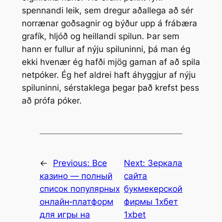
spennandi leik, sem dregur aðallega að sér
norrænar goðsagnir og býður upp á frábæra
grafík, hljóð og heillandi spilun. Þar sem
hann er fullur af nýju spiluninni, þá man ég
ekki hvenær ég hafði mjög gaman af að spila
netpóker. Ég hef aldrei haft áhyggjur af nýju
spiluninni, sérstaklega þegar það krefst þess
að prófa póker.
←
Previous:
Все
Next:
Зеркала
казино — полный
сайта
список популярных
букмекерской
онлайн‑платформ
фирмы 1хбет
для игры на
1xbet