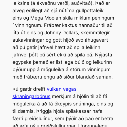
leiksins (á ákveðnu verði, auðvitað). Það er
alveg eðlilegt að sjá nútíma gullpottaleiki
eins og Mega Moolah skila miklum peningum
í vinningnum. Frábær kaktus hannaður til að
líta út eins og Johnny Dollars, skemmtilegir
aukavinningar og gott hljóð svo áhugavert
að þú getir jafnvel hætt að spila leikinn
jafnvel þótt þú sért ekki að spila þá. Nýjasta
egypska þemað er listilega búið og leikurinn
býður upp á möguleika á stórum vinningum
með frábæru engu að síður blandað saman.
Þú gætir dreift
vulkan vegas
skráningarbónus
merkjum á hjólin til að fá
möguleika á að fá ókeypis snúninga, eins og
til dæmis. Þriggja hjóla spilakassar hafa
færri greiðslulínur, sem þýðir að það er betra
að æfa nýju greiðslulínurnar. Upprunalegu