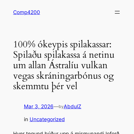
Skip
Comp4200
to
content
100% ókeypis spilakassar:
Spilaðu spilakassa á netinu
um allan Ástralíu vulkan
vegas skráningarbónus og
skemmtu þér vel
Mar 3, 2026
—
AbdulZ
by
in
Uncategorized
Hver tegund býður upp á mismunandi loforð,