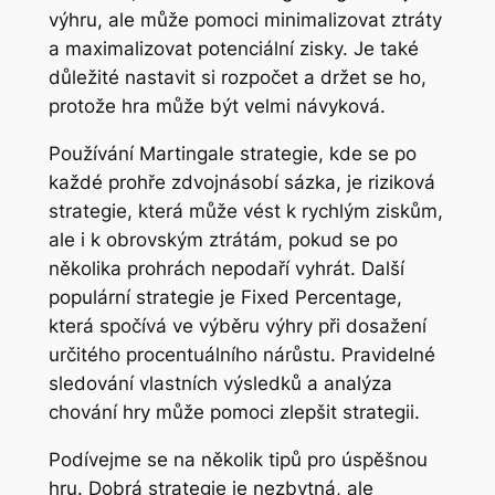
výhru, ale může pomoci minimalizovat ztráty
a maximalizovat potenciální zisky. Je také
důležité nastavit si rozpočet a držet se ho,
protože hra může být velmi návyková.
Používání Martingale strategie, kde se po
každé prohře zdvojnásobí sázka, je riziková
strategie, která může vést k rychlým ziskům,
ale i k obrovským ztrátám, pokud se po
několika prohrách nepodaří vyhrát. Další
populární strategie je Fixed Percentage,
která spočívá ve výběru výhry při dosažení
určitého procentuálního nárůstu. Pravidelné
sledování vlastních výsledků a analýza
chování hry může pomoci zlepšit strategii.
Podívejme se na několik tipů pro úspěšnou
hru. Dobrá strategie je nezbytná, ale