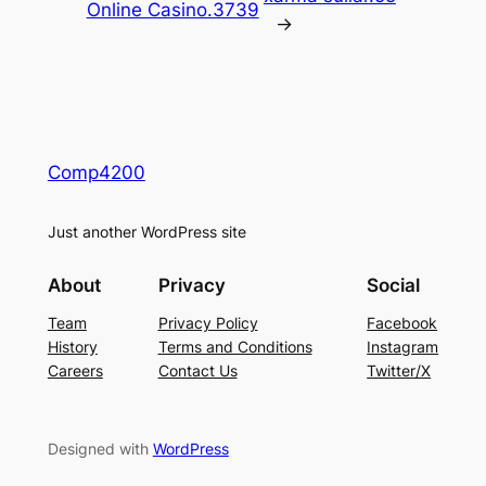
Online Casino.3739
→
Comp4200
Just another WordPress site
About
Privacy
Social
Team
Privacy Policy
Facebook
History
Terms and Conditions
Instagram
Careers
Contact Us
Twitter/X
Designed with
WordPress