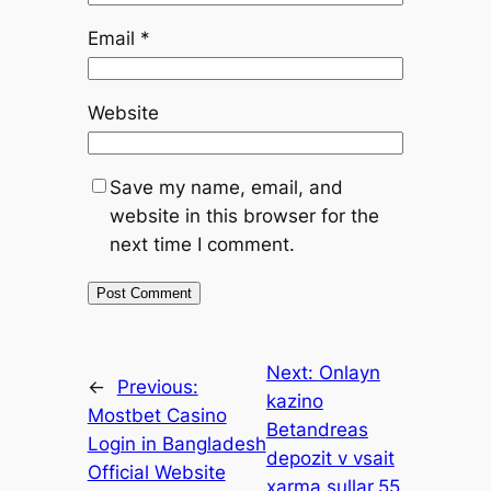
Email
*
Website
Save my name, email, and
website in this browser for the
next time I comment.
Next:
Onlayn
←
Previous:
kazino
Mostbet Casino
Betandreas
Login in Bangladesh
depozit v vsait
Official Website
xarma sullar.55