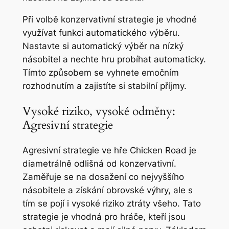
Při volbě konzervativní strategie je vhodné
využívat funkci automatického výběru.
Nastavte si automatický výběr na nízký
násobitel a nechte hru probíhat automaticky.
Tímto způsobem se vyhnete emočním
rozhodnutím a zajistíte si stabilní příjmy.
Vysoké riziko, vysoké odměny:
Agresivní strategie
Agresivní strategie ve hře Chicken Road je
diametrálně odlišná od konzervativní.
Zaměřuje se na dosažení co nejvyššího
násobitele a získání obrovské výhry, ale s
tím se pojí i vysoké riziko ztráty všeho. Tato
strategie je vhodná pro hráče, kteří jsou