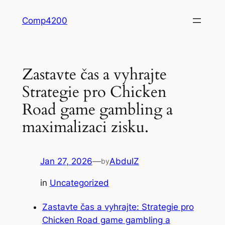
Skip
Comp4200
to
content
Zastavte čas a vyhrajte
Strategie pro Chicken
Road game gambling a
maximalizaci zisku.
Jan 27, 2026
—
AbdulZ
by
in
Uncategorized
Zastavte čas a vyhrajte: Strategie pro
Chicken Road game gambling a