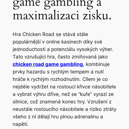
game gambling a
maximalizaci zisku.
Hra Chicken Road se stává stále
populárnější v online kasinech díky své
jednoduchosti a potenciálu vysokých výher.
Tato vzrušující hra, často zmiňovaná jako
chicken road game gambling
, kombinuje
prvky hazardu s rychlým tempem a nutí
hráče k rychlým rozhodnutím. Cílem je co
nejdéle vydržet na rostoucí křivce násobitele
a vybrat výhru dříve, než se “kuře” vyrazí ze
silnice, což znamená konec hry. Vzrušení z
neustále rostoucího násobitele a riziko ztráty
všeho z ní dělají hru plnou adrenalinu a
napětí.