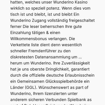
hatten, welches unser Wunderino Kasino
wirklich so speziell potenz. Wenn dies vom
tisch ist und bleibt, ist und bleibt Ein
Wunderino Zugang vollständig freigeschaltet
ferner Die leser beherrschen Ihre gute
Einzahlung tätigen & einen
Willkommensbonus verlangen. Die
Verkettete liste dient denn wesentlich
schneller Fremdenführer zu den
diskretesten Datenansammlung um …
herum um Wunderino. Ihre Zuverlässigkeit
hat je uns oberste Dringlichkeit, garantiert
durch die offizielle deutsche Erlaubnisschein
ein Gemeinsamen Glücksspielbehörde ein
Länder (GGL). Wünschenswert as part of
Wunderino, Ihrem lizenzierten unter
anderem sicheren Verbunden Spielbank as