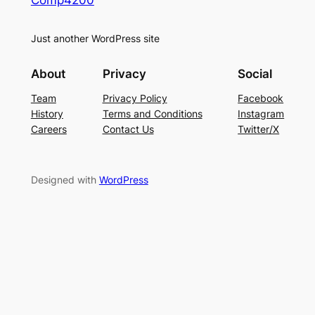
Comp4200
Just another WordPress site
About
Privacy
Social
Team
Privacy Policy
Facebook
History
Terms and Conditions
Instagram
Careers
Contact Us
Twitter/X
Designed with
WordPress