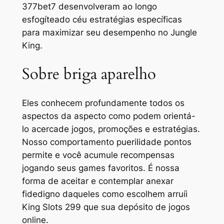
377bet7 desenvolveram ao longo
esfogíteado céu estratégias específicas
para maximizar seu desempenho no Jungle
King.
Sobre briga aparelho
Eles conhecem profundamente todos os
aspectos da aspecto como podem orientá-
lo acercade jogos, promoções e estratégias.
Nosso comportamento puerilidade pontos
permite e você acumule recompensas
jogando seus games favoritos. É nossa
forma de aceitar e contemplar anexar
fidedigno daqueles como escolhem arruíi
King Slots 299 que sua depósito de jogos
online.