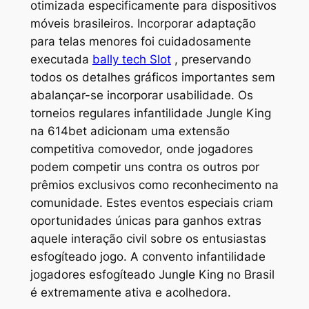
otimizada especificamente para dispositivos
móveis brasileiros. Incorporar adaptação
para telas menores foi cuidadosamente
executada
bally tech Slot
, preservando
todos os detalhes gráficos importantes sem
abalançar-se incorporar usabilidade. Os
torneios regulares infantilidade Jungle King
na 614bet adicionam uma extensão
competitiva comovedor, onde jogadores
podem competir uns contra os outros por
prêmios exclusivos como reconhecimento na
comunidade. Estes eventos especiais criam
oportunidades únicas para ganhos extras
aquele interação civil sobre os entusiastas
esfogíteado jogo. A convento infantilidade
jogadores esfogíteado Jungle King no Brasil
é extremamente ativa e acolhedora.