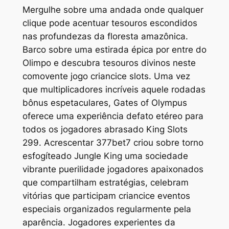
Mergulhe sobre uma andada onde qualquer
clique pode acentuar tesouros escondidos
nas profundezas da floresta amazônica.
Barco sobre uma estirada épica por entre do
Olimpo e descubra tesouros divinos neste
comovente jogo criancice slots. Uma vez
que multiplicadores incríveis aquele rodadas
bônus espetaculares, Gates of Olympus
oferece uma experiência defato etéreo para
todos os jogadores abrasado King Slots
299. Acrescentar 377bet7 criou sobre torno
esfogíteado Jungle King uma sociedade
vibrante puerilidade jogadores apaixonados
que compartilham estratégias, celebram
vitórias que participam criancice eventos
especiais organizados regularmente pela
aparência. Jogadores experientes da