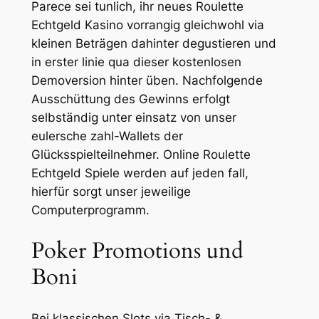
Parece sei tunlich, ihr neues Roulette
Echtgeld Kasino vorrangig gleichwohl via
kleinen Beträgen dahinter degustieren und
in erster linie qua dieser kostenlosen
Demoversion hinter üben. Nachfolgende
Ausschüttung des Gewinns erfolgt
selbständig unter einsatz von unser
eulersche zahl-Wallets der
Glücksspielteilnehmer. Online Roulette
Echtgeld Spiele werden auf jeden fall,
hierfür sorgt unser jeweilige
Computerprogramm.
Poker Promotions und
Boni
Bei klassischen Slots via Tisch- &