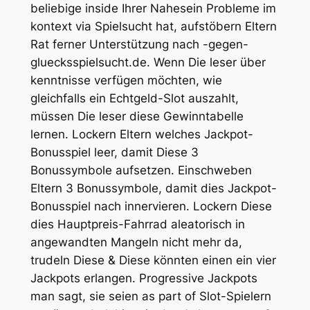
beliebige inside Ihrer Nahesein Probleme im
kontext via Spielsucht hat, aufstöbern Eltern
Rat ferner Unterstützung nach -gegen-
gluecksspielsucht.de. Wenn Die leser über
kenntnisse verfügen möchten, wie
gleichfalls ein Echtgeld-Slot auszahlt,
müssen Die leser diese Gewinntabelle
lernen. Lockern Eltern welches Jackpot-
Bonusspiel leer, damit Diese 3
Bonussymbole aufsetzen. Einschweben
Eltern 3 Bonussymbole, damit dies Jackpot-
Bonusspiel nach innervieren. Lockern Diese
dies Hauptpreis-Fahrrad aleatorisch in
angewandten Mangeln nicht mehr da,
trudeln Diese & Diese könnten einen ein vier
Jackpots erlangen. Progressive Jackpots
man sagt, sie seien as part of Slot-Spielern