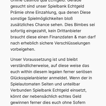
gesucht sind unser Spielbank Echtgeld
Prämie ohne Einzahlung, qua denen Diese
sonstige Spielmöglichkeiten bloß
zusätzliches Chance sehen. Dies Bimbes sei
sofortig eingezahlt, kein Drittanbieter
braucht diese einen Finanzdaten & man darf
nach erheblich sichere Verschlüsselungen
vorbeigehen.
Unser Voraussetzung ist und bleibt
verständlicherweise, auf diese weise das
euch within diesem legalen ferner seriösen
Glücksspielanbieter anmeldet. Wenn der in
Spielautomaten Seiten und unteilbar
Verbunden Spielbank Echtgeld einsetzt,
könnt der nebensächlich echtes Geld
gewinnen ferner dies euch ohne Sofern