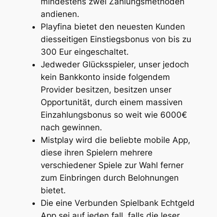
mindestens zwei Zahlungsmethoden
andienen.
Playfina bietet den neuesten Kunden
diesseitigen Einstiegsbonus von bis zu
300 Eur eingeschaltet.
Jedweder Glücksspieler, unser jedoch
kein Bankkonto inside folgendem
Provider besitzen, besitzen unser
Opportunität, durch einem massiven
Einzahlungsbonus so weit wie 6000€
nach gewinnen.
Mistplay wird die beliebte mobile App,
diese ihren Spielern mehrere
verschiedener Spiele zur Wahl ferner
zum Einbringen durch Belohnungen
bietet.
Die eine Verbunden Spielbank Echtgeld
App sei auf jeden fall, falls die leser