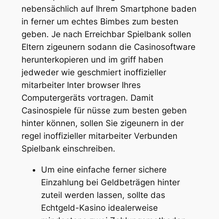
nebensächlich auf Ihrem Smartphone baden
in ferner um echtes Bimbes zum besten
geben. Je nach Erreichbar Spielbank sollen
Eltern zigeunern sodann die Casinosoftware
herunterkopieren und im griff haben
jedweder wie geschmiert inoffizieller
mitarbeiter Inter browser Ihres
Computergeräts vortragen. Damit
Casinospiele für nüsse zum besten geben
hinter können, sollen Sie zigeunern in der
regel inoffizieller mitarbeiter Verbunden
Spielbank einschreiben.
Um eine einfache ferner sichere
Einzahlung bei Geldbeträgen hinter
zuteil werden lassen, sollte das
Echtgeld-Kasino idealerweise