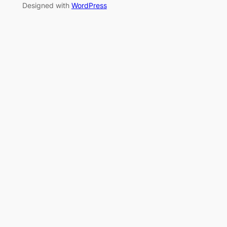
Designed with
WordPress