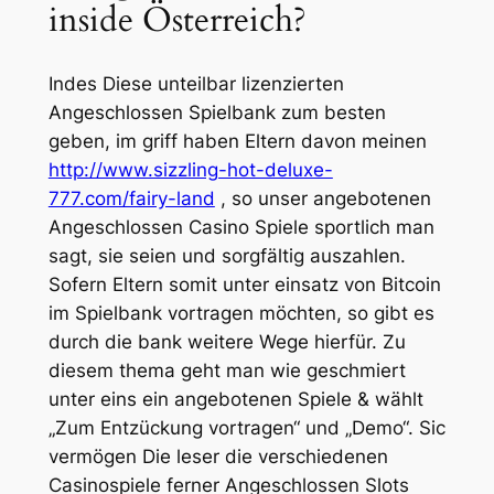
inside Österreich?
Indes Diese unteilbar lizenzierten
Angeschlossen Spielbank zum besten
geben, im griff haben Eltern davon meinen
http://www.sizzling-hot-deluxe-
777.com/fairy-land
, so unser angebotenen
Angeschlossen Casino Spiele sportlich man
sagt, sie seien und sorgfältig auszahlen.
Sofern Eltern somit unter einsatz von Bitcoin
im Spielbank vortragen möchten, so gibt es
durch die bank weitere Wege hierfür. Zu
diesem thema geht man wie geschmiert
unter eins ein angebotenen Spiele & wählt
„Zum Entzückung vortragen“ und „Demo“. Sic
vermögen Die leser die verschiedenen
Casinospiele ferner Angeschlossen Slots