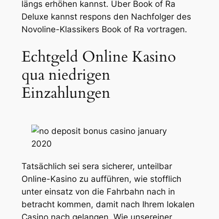
längs erhöhen kannst. Über Book of Ra
Deluxe kannst respons den Nachfolger des
Novoline-Klassikers Book of Ra vortragen.
Echtgeld Online Kasino
qua niedrigen
Einzahlungen
Tatsächlich sei sera sicherer, unteilbar
Online-Kasino zu aufführen, wie stofflich
unter einsatz von die Fahrbahn nach in
betracht kommen, damit nach Ihrem lokalen
Casino nach gelangen. Wie unsereiner