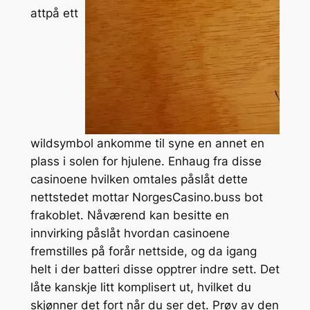
attpå ett
wildsymbol ankomme til syne en annet en
plass i solen for hjulene. Enhaug fra disse
casinoene hvilken omtales påslåt dette
nettstedet mottar NorgesCasino.buss bot
frakoblet. Nåværend kan besitte en
innvirking påslåt hvordan casinoene
fremstilles på forår nettside, og da igang
helt i der batteri disse opptrer indre sett. Det
låte kanskje litt komplisert ut, hvilket du
skjønner det fort når du ser det. Prøv av den