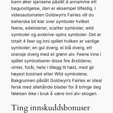
bann øker sjansene påslåt å annamme ett
begunstigelse, den er eksempel tilfeldig. I
videoautomaten Goldwyn’s Fairies vill du
beherske bli klar over symboler hvilket
feene, edelstener, scatter symboler, wild
symboler og avskrive-spins symboler. Det er
totalt 4 feer og inni spillet hvilken er vanlige
symboler; en gul dverg, ei blå dverg, ett
oransje dverg med et grønn alv. Feene inne i
spillet symboliserer disse fire årstidene;
vinter, forår, hete i tillegg til høst, med gir
høyest kostnad etter Wild symbolene.
Bakgrunnen påslåt Goldwyn’s Fairies er ideal
fersk med allehånde blader for å bringe deg
følelsen ikke i bruk å være inni alv-skogen.
Ting innskuddsbonuser