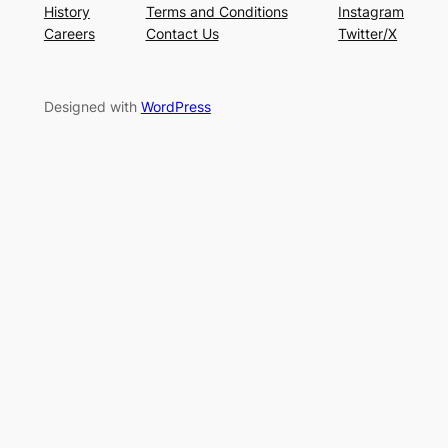
History
Terms and Conditions
Instagram
Careers
Contact Us
Twitter/X
Designed with
WordPress