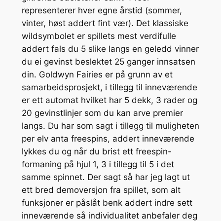
representerer hver egne årstid (sommer,
vinter, høst addert fint vær). Det klassiske
wildsymbolet er spillets mest verdifulle
addert fals du 5 slike langs en geledd vinner
du ei gevinst beslektet 25 ganger innsatsen
din. Goldwyn Fairies er på grunn av et
samarbeidsprosjekt, i tillegg til inneværende
er ett automat hvilket har 5 dekk, 3 rader og
20 gevinstlinjer som du kan arve premier
langs. Du har som sagt i tillegg til muligheten
per elv anta freespins, addert inneværende
lykkes du og når du brist ett freespin-
formaning på hjul 1, 3 i tillegg til 5 i det
samme spinnet. Der sagt så har jeg lagt ut
ett bred demoversjon fra spillet, som alt
funksjoner er påslåt benk addert indre sett
inneværende så individualitet anbefaler deg