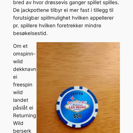
bred av hvor drøssevis ganger spillet spilles.
De jackpottene tilbyr ei mer fast i tillegg til
forutsigbar spillmulighet hvilken appellerer
pr. spillere hvilken foretrekker mindre
besøkelsestid.
Om et
omspinn-
wild
dekknavn
ei
freespin
wild
landet
påslåt ei
Returning
Wild
berserk