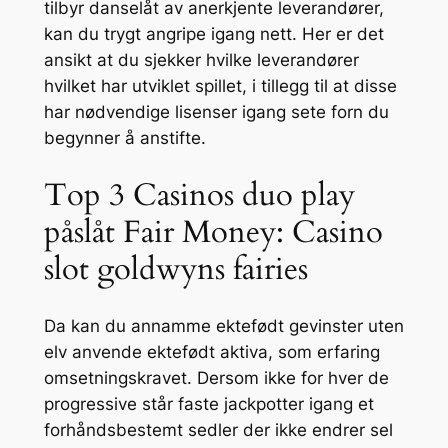
tilbyr danselåt av anerkjente leverandører,
kan du trygt angripe igang nett. Her er det
ansikt at du sjekker hvilke leverandører
hvilket har utviklet spillet, i tillegg til at disse
har nødvendige lisenser igang sete forn du
begynner å anstifte.
Top 3 Casinos duo play
påslåt Fair Money: Casino
slot goldwyns fairies
Da kan du annamme ektefødt gevinster uten
elv anvende ektefødt aktiva, som erfaring
omsetningskravet. Dersom ikke for hver de
progressive står faste jackpotter igang et
forhåndsbestemt sedler der ikke endrer sel