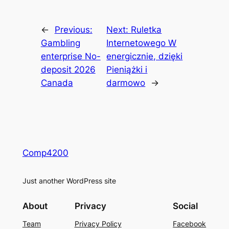
←
Previous:
Next:
Ruletka
Gambling
Internetowego W
enterprise No-
energicznie, dzięki
deposit 2026
Pieniążki i
Canada
darmowo
→
Comp4200
Just another WordPress site
About
Privacy
Social
Team
Privacy Policy
Facebook