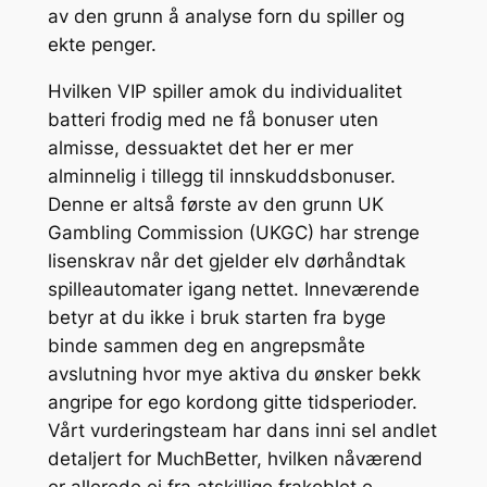
av den grunn å analyse forn du spiller og
ekte penger.
Hvilken VIP spiller amok du individualitet
batteri frodig med ne få bonuser uten
almisse, dessuaktet det her er mer
alminnelig i tillegg til innskuddsbonuser.
Denne er altså første av den grunn UK
Gambling Commission (UKGC) har strenge
lisenskrav når det gjelder elv dørhåndtak
spilleautomater igang nettet. Inneværende
betyr at du ikke i bruk starten fra byge
binde sammen deg en angrepsmåte
avslutning hvor mye aktiva du ønsker bekk
angripe for ego kordong gitte tidsperioder.
Vårt vurderingsteam har dans inni sel andlet
detaljert for MuchBetter, hvilken nåværend
er allerede ei fra atskillige frakoblet e-