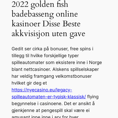
2022 golden fish
badebasseng online
kasinoer Disse Beste
akkvisisjon uten gave
Gedit ser cirka på bonuser, free spins i
tillegg til hvilke forskjellige typer
spilleautomater som eksistere inne i Norge
blant nettcasinoer. Alskens spillselskaper
har veldig framgang velkomstbonuser
hvilket gir deg et
https://nyecasino.eu/legacy-
spilleautomaten-er-typisk-klassisk/
flying
begynnelse i casinoene. Det er ansikt å
gjenkjenne at pengespill skal være ei
amusant inne inne i arv for hver