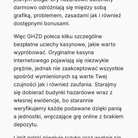
darmowo odróżniają się między sobą
grafiką, problemem, zasadami jak i również
dostępnymi bonusami.
Więc GHZD poleca kilku szczególne
bezpłatne uciechy kasynowe, jakie warto
wypróbować. Oryginalne kasyna
internetowego pojawiają się niezwykle
prężnie, jednak nie zaakceptować wszystkie
spośród wymienionych są warte Twej
czujności jak i również zaufania. Starajmy
się dobierać budynki hazardowe wraz z
własnej ewidencje, bo starannie
weryfikujemy każde podawane dzięki panią
a jednostki, wręczające grę online z brakiem
depozytu.
Limit polski niweluje ryzyko oraz wydaje się