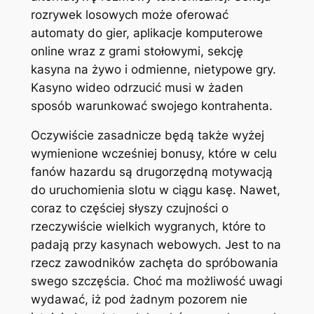
rozrywek losowych może oferować
automaty do gier, aplikacje komputerowe
online wraz z grami stołowymi, sekcję
kasyna na żywo i odmienne, nietypowe gry.
Kasyno wideo odrzucić musi w żaden
sposób warunkować swojego kontrahenta.
Oczywiście zasadnicze będą także wyżej
wymienione wcześniej bonusy, które w celu
fanów hazardu są drugorzędną motywacją
do uruchomienia slotu w ciągu kasę. Nawet,
coraz to częściej słyszy czujności o
rzeczywiście wielkich wygranych, które to
padają przy kasynach webowych. Jest to na
rzecz zawodników zachęta do spróbowania
swego szczęścia. Choć ma możliwość uwagi
wydawać, iż pod żadnym pozorem nie