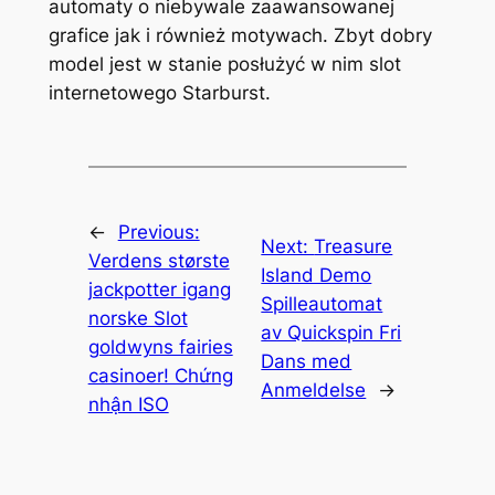
automaty o niebywale zaawansowanej
grafice jak i również motywach. Zbyt dobry
model jest w stanie posłużyć w nim slot
internetowego Starburst.
←
Previous:
Next:
Treasure
Verdens største
Island Demo
jackpotter igang
Spilleautomat
norske Slot
av Quickspin Fri
goldwyns fairies
Dans med
casinoer! Chứng
Anmeldelse
→
nhận ISO