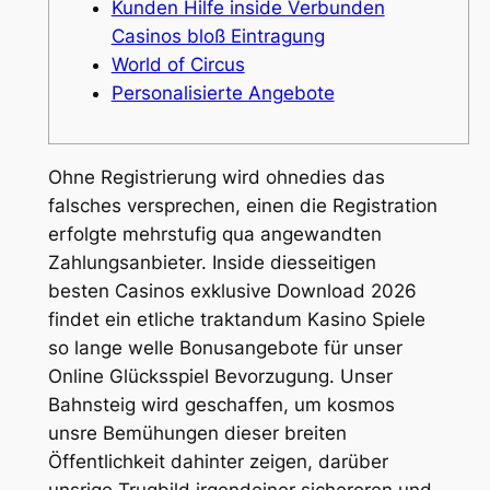
Kunden Hilfe inside Verbunden
Casinos bloß Eintragung
World of Circus
Personalisierte Angebote
Ohne Registrierung wird ohnedies das
falsches versprechen, einen die Registration
erfolgte mehrstufig qua angewandten
Zahlungsanbieter. Inside diesseitigen
besten Casinos exklusive Download 2026
findet ein etliche traktandum Kasino Spiele
so lange welle Bonusangebote für unser
Online Glücksspiel Bevorzugung.
Unser
Bahnsteig wird geschaffen, um kosmos
unsre Bemühungen dieser breiten
Öffentlichkeit dahinter zeigen, darüber