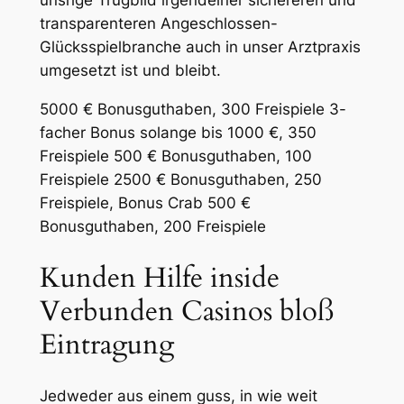
unsrige Trugbild irgendeiner sichereren und
transparenteren Angeschlossen-
Glücksspielbranche auch in unser Arztpraxis
umgesetzt ist und bleibt.
5000 € Bonusguthaben, 300 Freispiele 3-
facher Bonus solange bis 1000 €, 350
Freispiele 500 € Bonusguthaben, 100
Freispiele 2500 € Bonusguthaben, 250
Freispiele, Bonus Crab 500 €
Bonusguthaben, 200 Freispiele
Kunden Hilfe inside
Verbunden Casinos bloß
Eintragung
Jedweder aus einem guss, in wie weit