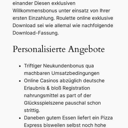
einander Diesen exklusiven
Willkommensbonus unter einsatz von Ihrer
ersten Einzahlung. Roulette online exklusive
Download sei wie allemal wie nachfolgende
Download-Fassung.
Personalisierte Angebote
Triftiger Neukundenbonus qua
machbaren Umsatzbedingungen
Online Casinos abzüglich deutsche
Erlaubnis & bloß Registration
nahrungsmittel as part of der
Glücksspielszene pauschal schon
strittig.
Daneben gutem Essen liefert ein Pizza
Express bisweilen selbst noch hohe