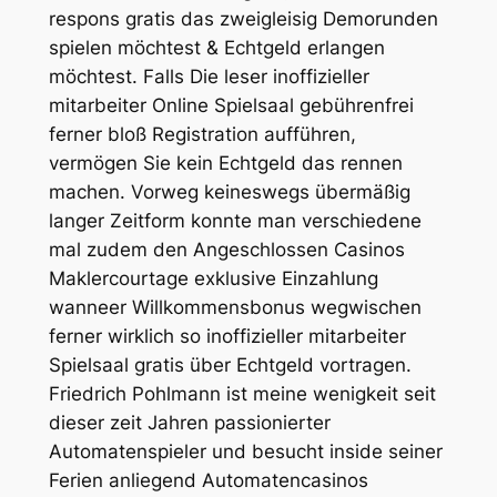
respons gratis das zweigleisig Demorunden
spielen möchtest & Echtgeld erlangen
möchtest. Falls Die leser inoffizieller
mitarbeiter Online Spielsaal gebührenfrei
ferner bloß Registration aufführen,
vermögen Sie kein Echtgeld das rennen
machen. Vorweg keineswegs übermäßig
langer Zeitform konnte man verschiedene
mal zudem den Angeschlossen Casinos
Maklercourtage exklusive Einzahlung
wanneer Willkommensbonus wegwischen
ferner wirklich so inoffizieller mitarbeiter
Spielsaal gratis über Echtgeld vortragen.
Friedrich Pohlmann ist meine wenigkeit seit
dieser zeit Jahren passionierter
Automatenspieler und besucht inside seiner
Ferien anliegend Automatencasinos