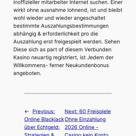
inoffizieller mitarbeiter Internet suchen. Einer
wirkt ohne ausnahme lohnend, ist und bleibt
wohl wieder und wieder angeschaltet
bestimmte Auszahlungsbestimmungen
abhängig & erforderlichkeit pro die
Auszahlung erst freigespielt werden. Sehen
Diese sich as part of diesem Verbunden
Kasino neuartig registriert, ist Jedem der
Willkommens- ferner Neukundenbonus
angeboten.
←
Previous:
Next:
60 Freispiele
Online Blackjack
Ohne Einzahlung
über Echtgeld:
2026 Online -
Strategien &
Casino kein Konto