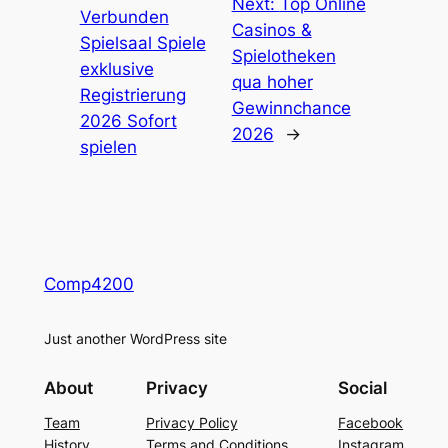
Next:
Top Online
Verbunden
Casinos &
Spielsaal Spiele
Spielotheken
exklusive
qua hoher
Registrierung
Gewinnchance
2026 Sofort
2026
→
spielen
Comp4200
Just another WordPress site
About
Privacy
Social
Team
Privacy Policy
Facebook
History
Terms and Conditions
Instagram