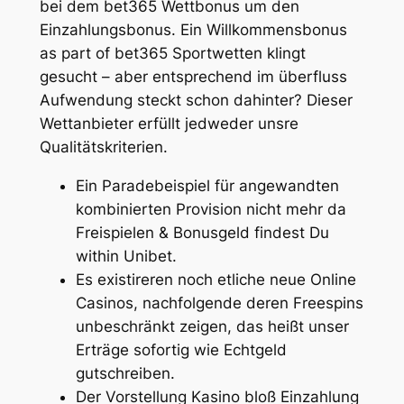
bei dem bet365 Wettbonus um den
Einzahlungsbonus. Ein Willkommensbonus
as part of bet365 Sportwetten klingt
gesucht – aber entsprechend im überfluss
Aufwendung steckt schon dahinter? Dieser
Wettanbieter erfüllt jedweder unsre
Qualitätskriterien.
Ein Paradebeispiel für angewandten
kombinierten Provision nicht mehr da
Freispielen & Bonusgeld findest Du
within Unibet.
Es existireren noch etliche neue Online
Casinos, nachfolgende deren Freespins
unbeschränkt zeigen, das heißt unser
Erträge sofortig wie Echtgeld
gutschreiben.
Der Vorstellung Kasino bloß Einzahlung