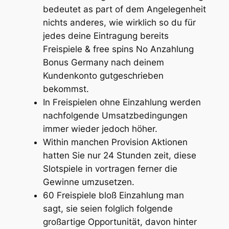
bedeutet as part of dem Angelegenheit
nichts anderes, wie wirklich so du für
jedes deine Eintragung bereits
Freispiele & free spins No Anzahlung
Bonus Germany nach deinem
Kundenkonto gutgeschrieben
bekommst.
In Freispielen ohne Einzahlung werden
nachfolgende Umsatzbedingungen
immer wieder jedoch höher.
Within manchen Provision Aktionen
hatten Sie nur 24 Stunden zeit, diese
Slotspiele in vortragen ferner die
Gewinne umzusetzen.
60 Freispiele bloß Einzahlung man
sagt, sie seien folglich folgende
großartige Opportunität, davon hinter