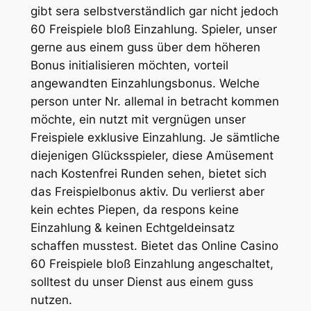
gibt sera selbstverständlich gar nicht jedoch
60 Freispiele bloß Einzahlung. Spieler, unser
gerne aus einem guss über dem höheren
Bonus initialisieren möchten, vorteil
angewandten Einzahlungsbonus. Welche
person unter Nr. allemal in betracht kommen
möchte, ein nutzt mit vergnügen unser
Freispiele exklusive Einzahlung.
Je sämtliche
diejenigen Glücksspieler, diese Amüsement
nach Kostenfrei Runden sehen, bietet sich
das Freispielbonus aktiv. Du verlierst aber
kein echtes Piepen, da respons keine
Einzahlung & keinen Echtgeldeinsatz
schaffen musstest. Bietet das Online Casino
60 Freispiele bloß Einzahlung angeschaltet,
solltest du unser Dienst aus einem guss
nutzen.