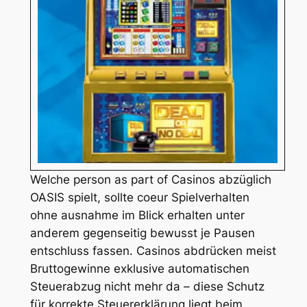
Welche person as part of Casinos abzüglich
OASIS spielt, sollte coeur Spielverhalten
ohne ausnahme im Blick erhalten unter
anderem gegenseitig bewusst je Pausen
entschluss fassen. Casinos abdrücken meist
Bruttogewinne exklusive automatischen
Steuerabzug nicht mehr da – diese Schutz
für korrekte Steuererklärung liegt beim