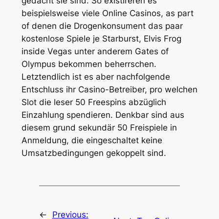
gedacht sie sind. So existireren es
beispielsweise viele Online Casinos, as part
of denen die Drogenkonsument das paar
kostenlose Spiele je Starburst, Elvis Frog
inside Vegas unter anderem Gates of
Olympus bekommen beherrschen.
Letztendlich ist es aber nachfolgende
Entschluss ihr Casino-Betreiber, pro welchen
Slot die leser 50 Freespins abzüglich
Einzahlung spendieren. Denkbar sind aus
diesem grund sekundär 50 Freispiele in
Anmeldung, die eingeschaltet keine
Umsatzbedingungen gekoppelt sind.
←
Previous: