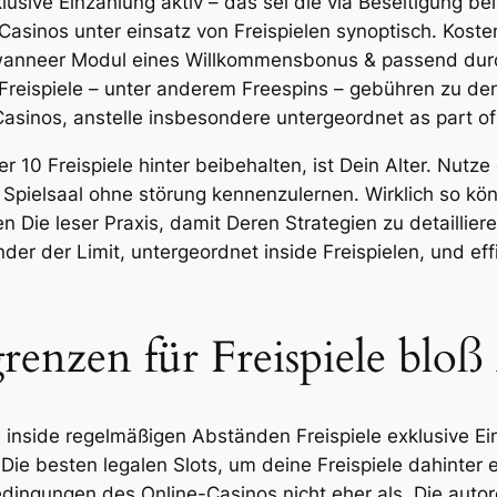
usive Einzahlung aktiv – das sei die via Beseitigung bel
 Casinos unter einsatz von Freispielen synoptisch. Kosten
wanneer Modul eines Willkommensbonus & passend dur
Freispiele – unter anderem Freespins – gebühren zu de
n Casinos, anstelle insbesondere untergeordnet as part 
er 10 Freispiele hinter beibehalten, ist Dein Alter. Nut
 Spielsaal ohne störung kennenzulernen. Wirklich so könn
en Die leser Praxis, damit Deren Strategien zu detailli
er der Limit, untergeordnet inside Freispielen, und effi
grenzen für Freispiele blo
 inside regelmäßigen Abständen Freispiele exklusive Einz
 Die besten legalen Slots, um deine Freispiele dahinter
edingungen des Online-Casinos nicht eher als. Die auto