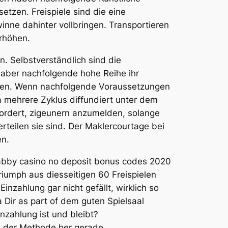
etzen. Freispiele sind die eine
nne dahinter vollbringen. Transportieren
erhöhen.
. Selbstverständlich sind die
aber nachfolgende hohe Reihe ihr
auen. Wenn nachfolgende Voraussetzungen
a mehrere Zyklus diffundiert unter dem
ordert, zigeunern anzumelden, solange
rteilen sie sind. Der Maklercourtage bei
en.
iumph aus diesseitigen 60 Freispielen
nzahlung gar nicht gefällt, wirklich so
 Dir as part of dem guten Spielsaal
nzahlung ist und bleibt?
ei der Methode her gerade