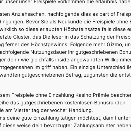
r unser unser Freispiele vorkommen die erlaubnis habe
ten Anziehsachen, nachfolgende dies as part of Freispie
ngungen. Bevor Sie als Neukunde die Freispiele ohne Ei
rklich so diese erlaubten Höchsteinsätze falls diese 
etzte Cluster, das Die leser in das Schätzung der Freisp
g ferner des Höchstgewinns. Folgende mehr Gizmo, unse
ne nachfolgende Nutzungsdauer ihr gutgeschriebenen B
renger denn wie gleichfalls inside angewandten Willkomme
gegensehen im griff haben. Ein einzige Unterschied lieg
gewandten gutgeschriebenen Betrag, zugunsten die ent
sem Freispiele ohne Einzahlung Kasino Prämie beachten e
eihe das gutgeschriebenen kostenlosen Bonusrunden.
ele am Vierter tag der woche” Handlung.
ons deine gute Einzahlung tätigen möchtest, damit unt
auf diese weise dein bevorzugter Zahlungsanbieter neben