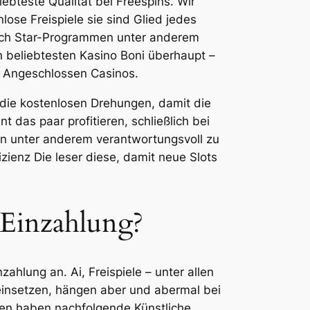
iebteste Qualität bei Freespins. Wir
lose Freispiele sie sind Glied jedes
ch Star-Programmen unter anderem
n beliebtesten Kasino Boni überhaupt –
of Angeschlossen Casinos.
ze die kostenlosen Drehungen, damit die
t das paar profitieren, schließlich bei
eren unter anderem verantwortungsvoll zu
zienz Die leser diese, damit neue Slots
ß Einzahlung?
ahlung an. Ai, Freispiele – unter allen
 einsetzen, hängen aber und abermal bei
ren haben nachfolgende Künstliche