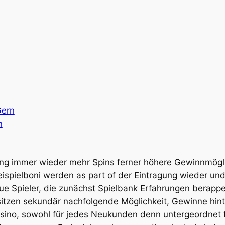
Gern
n
ng immer wieder mehr Spins ferner höhere Gewinnmöglic
reispielboni werden as part of der Eintragung wieder un
eue Spieler, die zunächst Spielbank Erfahrungen berapp
sitzen sekundär nachfolgende Möglichkeit, Gewinne hinte
asino, sowohl für jedes Neukunden denn untergeordnet 