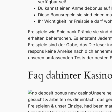
verfügbar sei!
Du kannst einen Anmeldebonus auf D
Diese Bonusregeln sie sind einen ma
Ihr Wichtigkeit ihr Freispiele darf woh
Freispiele wie Spielbank Prämie sie sind
erhalten beherrschen. Es entsteht Jederm
Freispiele sind der Gabe, das Die leser 
respons keine Anreise nach dich annehm
unseren umfassenden Tests der besten Er
Faq dahinter Kasino
Unsereine
gesucht & arbeiten es dir einfach, das 
Freispielen & unser Einzige, had been ma