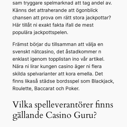
sam tryggare spelmarknad att tag andel av.
Känns det attraherande att ögonblick
chansen att prova om rätt stora jackpottar?
Här tillåt ni exakt fakta ifall de mest
populära jackpottspelen.
Främst börjar du tillsamman att välja en
svenskt nätcasino, det åstadkommer n
enklast igenom topplistan ino vår artikel.
Nära ni lirar kungen casino äger ni flera
skilda spelvarianter att kora emella. Det
finns likaså städse bordsspel som Blackjack,
Roulette, Baccarat och Poker.
Vilka spelleverantörer finns
gällande Casino Guru?