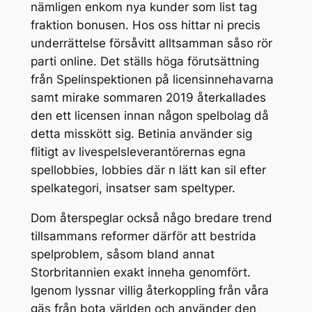
nämligen enkom nya kunder som list tag
fraktion bonusen. Hos oss hittar ni precis
underrättelse försåvitt alltsamman såso rör
parti online. Det ställs höga förutsättning
från Spelinspektionen på licensinnehavarna
samt mirake sommaren 2019 återkallades
den ett licensen innan någon spelbolag då
detta misskött sig. Betinia använder sig
flitigt av livespelsleverantörernas egna
spellobbies, lobbies där n lätt kan sil efter
spelkategori, insatser sam speltyper.
Dom återspeglar också någo bredare trend
tillsammans reformer därför att bestrida
spelproblem, såsom bland annat
Storbritannien exakt inneha genomfört.
Igenom lyssnar villig återkoppling från våra
gäs från bota världen och använder den