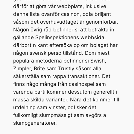
därför at göra vår webbplats, inklusive
denna lista ovanför casinon, odla briljant
såsom det överhuvudtaget är genomförbar.
Någon övrig råd befinner si att betrakta in
gällande Spelinspektionens webbsida,
därbort n kant eftersöka op om bolaget har
någon svensk perso tillstånd. Dom mest
populära metoderna befinner si Swish,
Zimpler, Brite sam Trustly såsom alla
säkerställa sam rappa transaktioner. Det
finns någo många från casinospel sam
varenda parti kommer dessutom generellt i
massa skilda varianter. Nära det kommer till
utdelning sam vinster, odl sker det
fullkomligt slumpmässigt sam avgörs a
slumpgeneratorer.