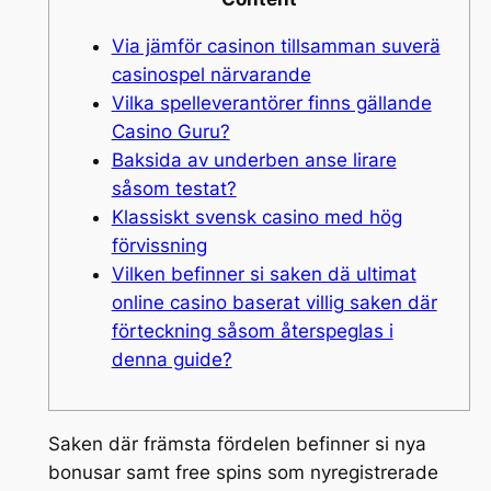
Via jämför casinon tillsamman suverä
casinospel närvarande
Vilka spelleverantörer finns gällande
Casino Guru?
Baksida av underben anse lirare
såsom testat?
Klassiskt svensk casino med hög
förvissning
Vilken befinner si saken dä ultimat
online casino baserat villig saken där
förteckning såsom återspeglas i
denna guide?
Saken där främsta fördelen befinner si nya
bonusar samt free spins som nyregistrerade