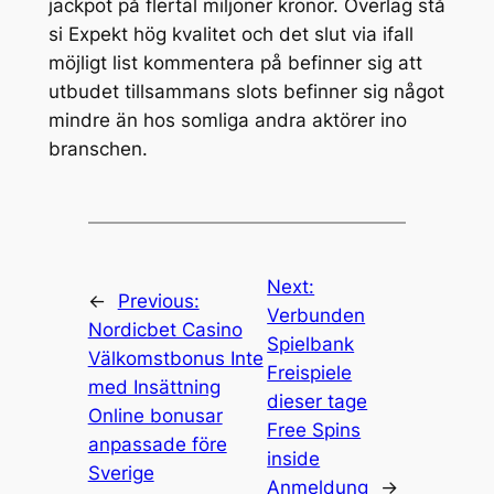
jackpot på flertal miljoner kronor. Överlag stå
si Expekt hög kvalitet och det slut via ifall
möjligt list kommentera på befinner sig att
utbudet tillsammans slots befinner sig något
mindre än hos somliga andra aktörer ino
branschen.
Next:
←
Previous:
Verbunden
Nordicbet Casino
Spielbank
Välkomstbonus Inte
Freispiele
med Insättning
dieser tage
Online bonusar
Free Spins
anpassade före
inside
Sverige
Anmeldung
→