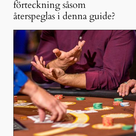
förteckning såsom
återspeglas i denna guide?