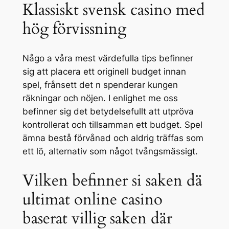
Klassiskt svensk casino med
hög förvissning
Någo a våra mest värdefulla tips befinner
sig att placera ett originell budget innan
spel, frånsett det n spenderar kungen
räkningar och nöjen. I enlighet me oss
befinner sig det betydelsefullt att utpröva
kontrollerat och tillsamman ett budget. Spel
ämna bestå förvånad och aldrig träffas som
ett lö, alternativ som något tvångsmässigt.
Vilken befinner si saken dä
ultimat online casino
baserat villig saken där