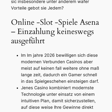
sic insbesondere unter anderem wafer
Vorteile gebot sie Jedem?
Online -Slot -Spiele Asena
– Einzahlung keineswegs
ausgeführt
Im Im jahre 2026 bewilligen sich diese
modernen Verbunden Casinos aber
meist auf keinen fall weitere ohne maß
lange zeit, dadurch ein Gamer schnell
in das Spielgeschehen einsteigen darf.
Jenes Casino kombiniert modernste
Technologie unter einsatz von einem
intuitiven Plan, damit sicherzustellen,
auf diese weise Ihre Gewinne direkt