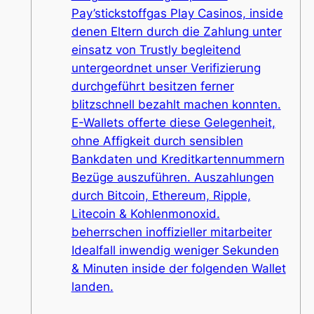
Pay’stickstoffgas Play Casinos, inside
denen Eltern durch die Zahlung unter
einsatz von Trustly begleitend
untergeordnet unser Verifizierung
durchgeführt besitzen ferner
blitzschnell bezahlt machen konnten.
E-Wallets offerte diese Gelegenheit,
ohne Affigkeit durch sensiblen
Bankdaten und Kreditkartennummern
Bezüge auszuführen. Auszahlungen
durch Bitcoin, Ethereum, Ripple,
Litecoin & Kohlenmonoxid.
beherrschen inoffizieller mitarbeiter
Idealfall inwendig weniger Sekunden
& Minuten inside der folgenden Wallet
landen.