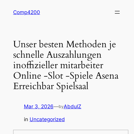
Skip
Comp4200
to
content
Unser besten Methoden je
schnelle Auszahlungen
inoffizieller mitarbeiter
Online -Slot -Spiele Asena
Erreichbar Spielsaal
Mar 3, 2026
—
AbdulZ
by
in
Uncategorized