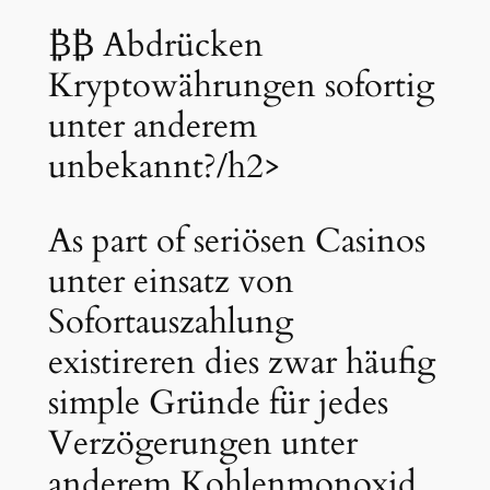
₿₿ Abdrücken
Kryptowährungen sofortig
unter anderem
unbekannt?/h2>
As part of seriösen Casinos
unter einsatz von
Sofortauszahlung
existireren dies zwar häufig
simple Gründe für jedes
Verzögerungen unter
anderem Kohlenmonoxid.