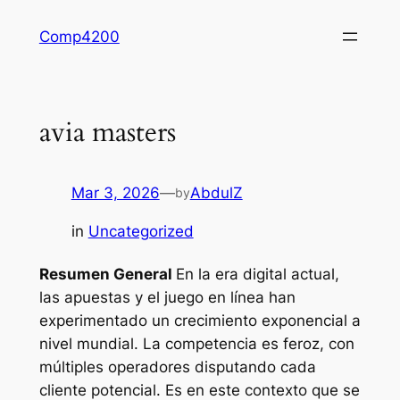
Skip
Comp4200
to
content
avia masters
Mar 3, 2026
—
AbdulZ
by
in
Uncategorized
Resumen General
En la era digital actual,
las apuestas y el juego en línea han
experimentado un crecimiento exponencial a
nivel mundial. La competencia es feroz, con
múltiples operadores disputando cada
cliente potencial. Es en este contexto que se