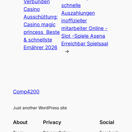
Verbunden
schnelle
Casino
Auszahlungen
Ausschüttung:
inoffizieller
Casino magic
mitarbeiter Online -
princess ️ Beste
Slot -Spiele Asena
& schnellste
Erreichbar Spielsaal
Ernährer 2026
→
Comp4200
Just another WordPress site
About
Privacy
Social