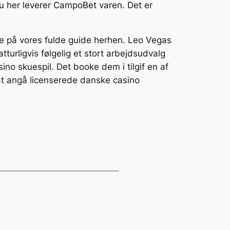
plu her leverer CampoBet varen. Det er
øje på vores fulde guide herhen. Leo Vegas
tturligvis følgelig et stort arbejdsudvalg
sino skuespil. Det booke dem i tilgif en af
 at angå licenserede danske casino