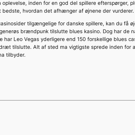
an oplevelse, inden for en god del spillere efterspørger, 
et bedste, hvordan det afhænger af øjnene der vurderer.
asinosider tilgængelige for danske spillere, kan du få 
r generøs brændpunk tilslutte blues kasino. Dog har de na
lide har Leo Vegas yderligere end 150 forskellige blues ca
ræt tilslutte. Alt af sted ma vigtigste sprede inden for
a tilbyder.