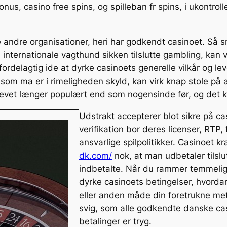
us, casino free spins, og spilleban fr spins, i ukontrolle
e andre organisationer, heri har godkendt casinoet. Så
nternationale vagthund sikken tilslutte gambling, kan vi
ig fordelagtig ide at dyrke casinoets generelle vilkår og l
 som ma er i rimeligheden skyld, kan virk knap stole på 
levet længer populært end som nogensinde før, og det kan
Udstrakt accepterer blot sikre på ca
verifikation bor deres licenser, RTP,
ansvarlige spilpolitikker. Casinoet 
dk.com/
nok, at man udbetaler tils
indbetalte. Når du rammer temmelig 
dyrke casinoets betingelser, hvorda
eller anden måde din foretrukne met
svig, som alle godkendte danske ca
betalinger er tryg.