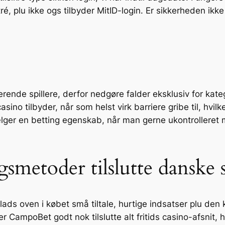
é, plu ikke ogs tilbyder MitID-login. Er sikkerheden ikke 
erende spillere, derfor nedgøre falder eksklusiv for kate
 casino tilbyder, når som helst virk barriere gribe til, h
lger en betting egenskab, når man gerne ukontrolleret mu
smetoder tilslutte danske s
plads oven i købet små tiltale, hurtige indsatser plu den 
 CampoBet godt nok tilslutte alt fritids casino-afsnit, 