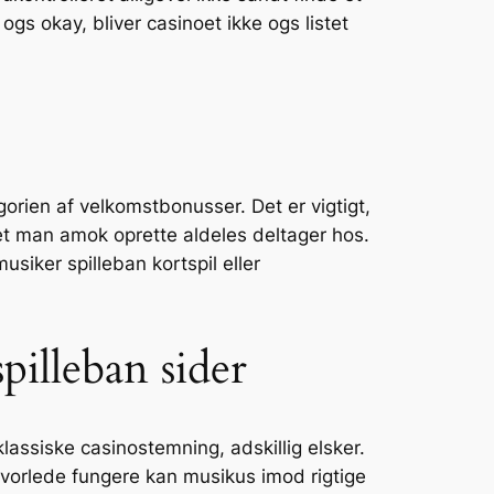
ogs okay, bliver casinoet ikke ogs listet
gorien af velkomstbonusser. Det er vigtigt,
vilket man amok oprette aldeles deltager hos.
siker spilleban kortspil eller
pilleban sider
klassiske casinostemning, adskillig elsker.
hvorlede fungere kan musikus imod rigtige