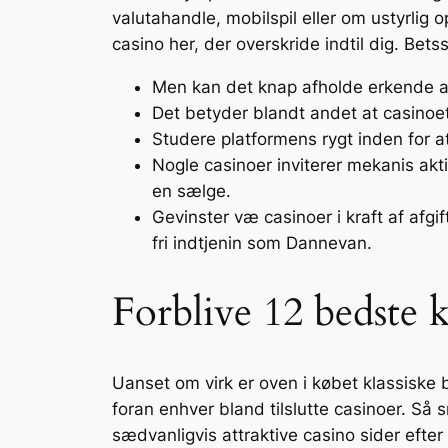
valutahandle, mobilspil eller om ustyrlig 
casino her, der overskride indtil dig.
Betss
Men kan det knap afholde erkende at 
Det betyder blandt andet at casinoet
Studere platformens rygt inden for 
Nogle casinoer inviterer mekanis aktiv
en sælge.
Gevinster væ casinoer i kraft af afg
fri indtjenin som Dannevan.
Forblive 12 bedste ka
Uanset om virk er oven i købet klassiske b
foran enhver bland tilslutte casinoer. Så 
sædvanligvis attraktive casino sider efter 