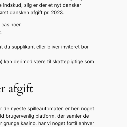
e indskud, slig er der et nyt dansker
først dansken afgift pr. 2023.
 casinoer.
.
 du supplikant eller bliver inviteret bor
) kan derimod være til skattepligtige som
r afgift
er de nyeste spilleautomater, er heri noget
uld brugervenlig platform, der samler de
er grunge kasino, har vi noget fortil enhver