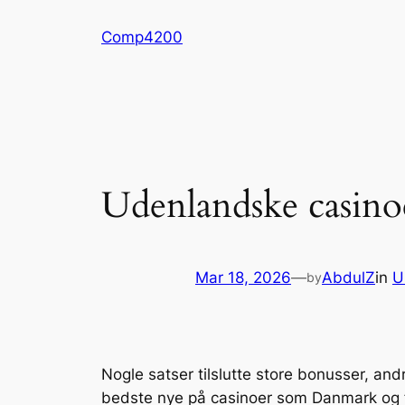
Skip
Comp4200
to
content
Udenlandske casinoe
Mar 18, 2026
—
AbdulZ
in
U
by
Nogle satser tilslutte store bonusser, and
bedste nye på casinoer som Danmark og fr