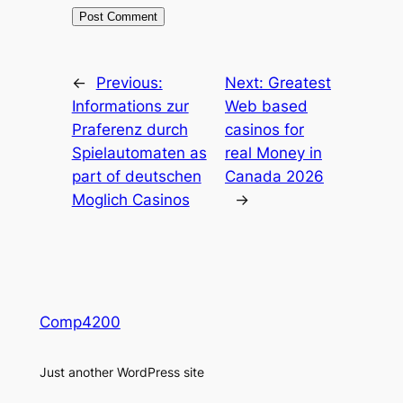
←
Previous:
Next:
Greatest
Informations zur
Web based
Praferenz durch
casinos for
Spielautomaten as
real Money in
part of deutschen
Canada 2026
Moglich Casinos
→
Comp4200
Just another WordPress site