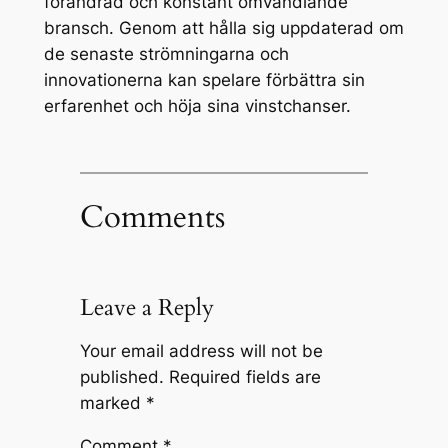
förändrad och konstant omvandlande
bransch. Genom att hålla sig uppdaterad om
de senaste strömningarna och
innovationerna kan spelare förbättra sin
erfarenhet och höja sina vinstchanser.
Comments
Leave a Reply
Your email address will not be
published.
Required fields are
marked
*
Comment
*