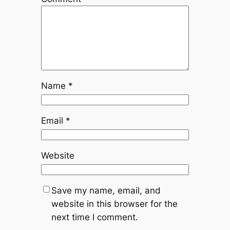
Name
*
Email
*
Website
Save my name, email, and
website in this browser for the
next time I comment.