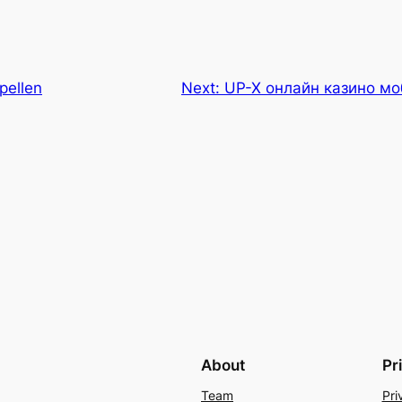
pellen
Next:
UP-X онлайн казино мо
About
Pr
Team
Pri