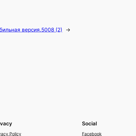
бильная версия.5008 (2)
→
ivacy
Social
vacy Policy
Facebook