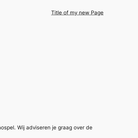
Title of my new Page
ospel. Wij adviseren je graag over de