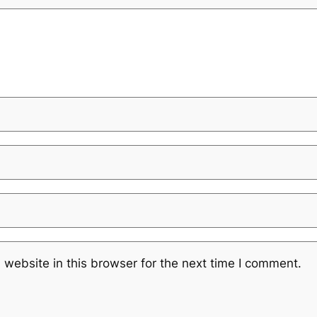
website in this browser for the next time I comment.