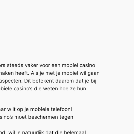
ers steeds vaker voor een mobiel casino
 maken heeft. Als je met je mobiel wil gaan
 aspecten. Dit betekent daarom dat je bij
obiele casino’s die weten hoe ze hun
ar wilt op je mobiele telefoon!
 casino’s moet beschermen tegen
d, wil je natuurlijk dat die helemaal