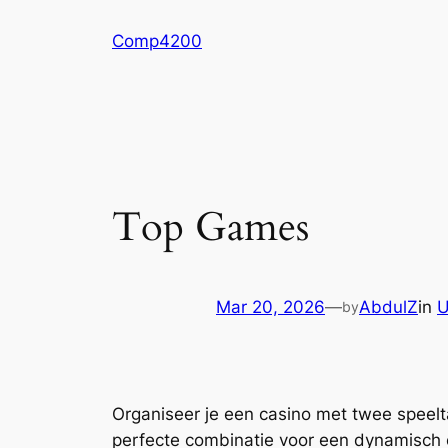
Skip
Comp4200
to
content
Top Games
Mar 20, 2026
—
AbdulZ
in
U
by
Organiseer je een casino met twee speelta
perfecte combinatie voor een dynamisch e