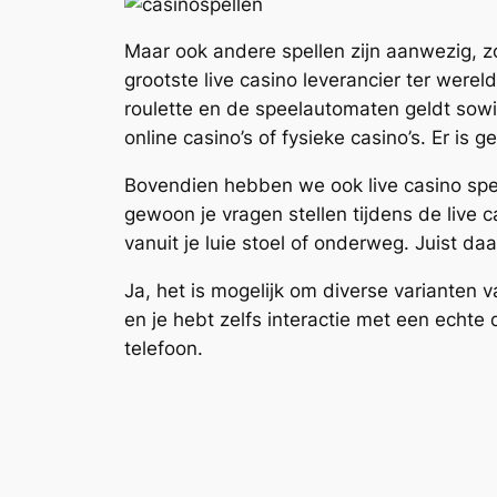
Maar ook andere spellen zijn aanwezig, zo
grootste live casino leverancier ter werel
roulette en de speelautomaten geldt sowi
online casino’s of fysieke casino’s. Er is
Bovendien hebben we ook live casino spell
gewoon je vragen stellen tijdens de live c
vanuit je luie stoel of onderweg. Juist 
Ja, het is mogelijk om diverse varianten v
en je hebt zelfs interactie met een echte 
telefoon.