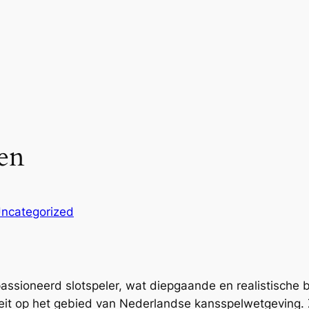
len
ncategorized
passioneerd slotspeler, wat diepgaande en realistische
teit op het gebied van Nederlandse kansspelwetgeving. Z