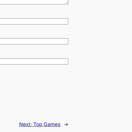
Next:
Top Games
→