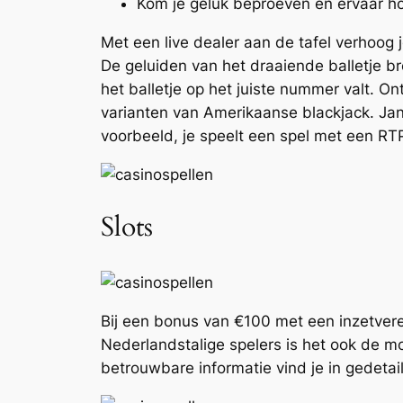
Kom je geluk beproeven en ervaar ho
Met een live dealer aan de tafel verhoog 
De geluiden van het draaiende balletje b
het balletje op het juiste nummer valt. O
varianten van Amerikaanse blackjack. Jan
voorbeeld, je speelt een spel met een RTP 
Slots
Bij een bonus van €100 met een inzetvere
Nederlandstalige spelers is het ook de m
betrouwbare informatie vind je in gedeta