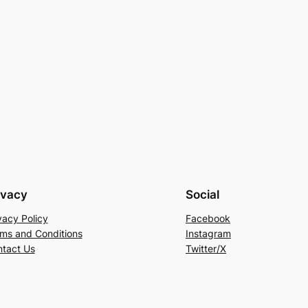
ivacy
Social
vacy Policy
Facebook
ms and Conditions
Instagram
tact Us
Twitter/X