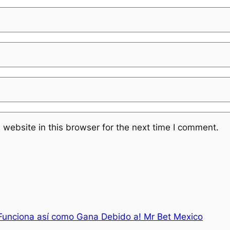
website in this browser for the next time I comment.
¡Funciona así­ como Gana Debido a! Mr Bet Mexico