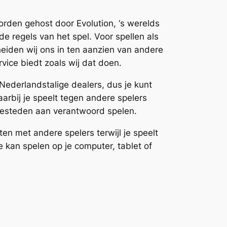
orden gehost door Evolution, ‘s werelds
de regels van het spel. Voor spellen als
heiden wij ons in ten aanzien van andere
rvice biedt zoals wij dat doen.
Nederlandstalige dealers, dus je kunt
aarbij je speelt tegen andere spelers
 besteden aan verantwoord spelen.
ten met andere spelers terwijl je speelt
je kan spelen op je computer, tablet of