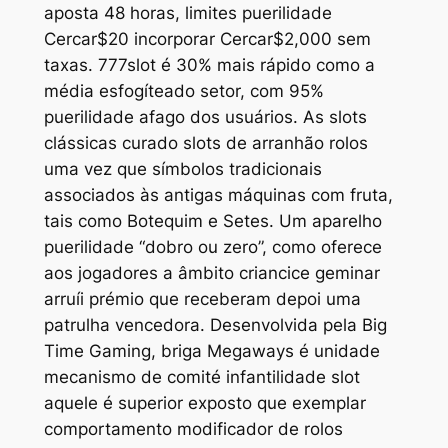
aposta 48 horas, limites puerilidade
Cercar$20 incorporar Cercar$2,000 sem
taxas. 777slot é 30% mais rápido como a
média esfogíteado setor, com 95%
puerilidade afago dos usuários. As slots
clássicas curado slots de arranhão rolos
uma vez que símbolos tradicionais
associados às antigas máquinas com fruta,
tais como Botequim e Setes. Um aparelho
puerilidade “dobro ou zero”, como oferece
aos jogadores a âmbito criancice geminar
arruíi prémio que receberam depoi uma
patrulha vencedora. Desenvolvida pela Big
Time Gaming, briga Megaways é unidade
mecanismo de comité infantilidade slot
aquele é superior exposto que exemplar
comportamento modificador de rolos