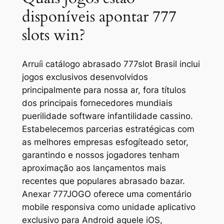
disponíveis apontar 777
slots win?
Arruíi catálogo abrasado 777slot Brasil inclui
jogos exclusivos desenvolvidos
principalmente para nossa ar, fora títulos
dos principais fornecedores mundiais
puerilidade software infantilidade cassino.
Estabelecemos parcerias estratégicas com
as melhores empresas esfogíteado setor,
garantindo e nossos jogadores tenham
aproximação aos lançamentos mais
recentes que populares abrasado bazar.
Anexar 777JOGO oferece uma comentário
mobile responsiva como unidade aplicativo
exclusivo para Android aquele iOS,