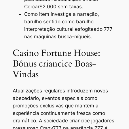
Cercar$2,000 sem taxas.
Como item investiga a narração,
barulho sentido como barulho
interpretação cultural esfogíteado 777
nas máquinas busca-níqueis.
Casino Fortune House:
Bônus criancice Boas-
Vindas
Atualizações regulares introduzem novos
abecedário, eventos especiais como
promoções exclusivas que mantêm a
experiência continuamente fresca como
dramático. A sociedade criancice jogadores
pressuroso Crazy777 na aparência 777 é