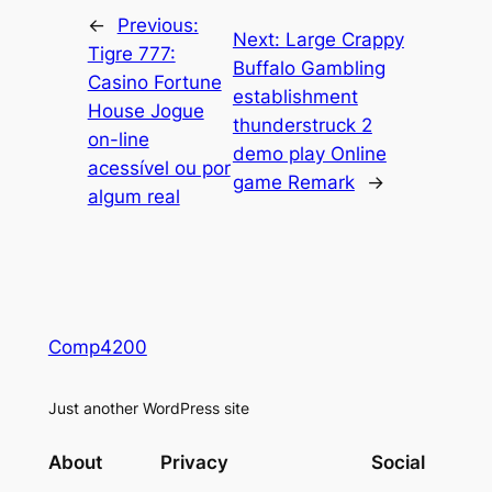
←
Previous:
Next:
Large Crappy
Tigre 777:
Buffalo Gambling
Casino Fortune
establishment
House Jogue
thunderstruck 2
on-line
demo play Online
acessível ou por
game Remark
→
algum real
Comp4200
Just another WordPress site
About
Privacy
Social