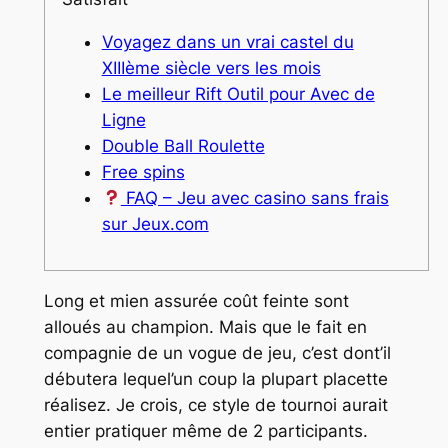
Voyagez dans un vrai castel du
XIIIème siècle vers les mois
Le meilleur Rift Outil pour Avec de
Ligne
Double Ball Roulette
Free spins
FAQ – Jeu avec casino sans frais
sur Jeux.com
Long et mien assurée coût feinte sont
alloués au champion. Mais que le fait en
compagnie de un vogue de jeu, c’est dont’il
débutera lequel’un coup la plupart placette
réalisez. Je crois, ce style de tournoi aurait
entier pratiquer même de 2 participants.