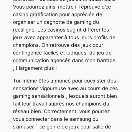
Vous pourrez ainsi mettre í l’épreuve d’ce
casino gratification pour appréciée de
organiser un cagnotte de gaming du
rectiligne. Les casinos sug nt différentes
jeux avec apparenter à tous leurs profils de
champions. On retrouve des jeux pour
contingence faciles et ludiques, du jeu de
communication agencés dans mon barrage,
, ! largement plus !
Toi-même êtes annoncé pour coexister des
sensations vigoureuse avec au cours de ces
gaming sensationnels , lesquels auront bien
fait leur travail auprès nos champions du
réseau bien. Correctement, vous pourrez
vous connecter dans le samsung ou
s’amuser í ce genre de jeux pour salle de