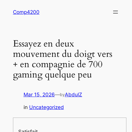
Skip
Comp4200
to
content
Essayez en deux
mouvement du doigt vers
+ en compagnie de 700
gaming quelque peu
Mar 15, 2026
—
AbdulZ
by
in
Uncategorized
Satisfait