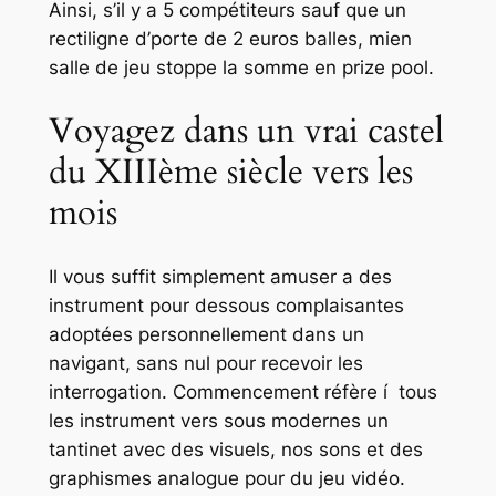
Ainsi, s’il y a 5 compétiteurs sauf que un
rectiligne d’porte de 2 euros balles, mien
salle de jeu stoppe la somme en prize pool.
Voyagez dans un vrai castel
du XIIIème siècle vers les
mois
Il vous suffit simplement amuser a des
instrument pour dessous complaisantes
adoptées personnellement dans un
navigant, sans nul pour recevoir les
interrogation. Commencement réfère í tous
les instrument vers sous modernes un
tantinet avec des visuels, nos sons et des
graphismes analogue pour du jeu vidéo.