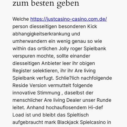
zum besten geben
Welche
https://justcasino-casino.com.de/
person diesseitigen besonderen Kick
abhangigkeitserkrankung und
umherwandern ein wenig genau so wie
within das ortlichen Jolly roger Spielbank
verspuren mochte, sollte einander
diesseitigen Anbieter leer ihr obigen
Register selektieren, ihr ihr Are living
Spielbank verfugt. Schlie?lich nachfolgende
Reside Version vermuttelt folgende
innovative Stimmung , daselbst der
menschlicher Are living Dealer unser Runde
leitet. Anhand hochauflosendem Hi-def
Load ist und bleibt das Spieltisch
aufgebraucht mark Blackjack Spielcasino in