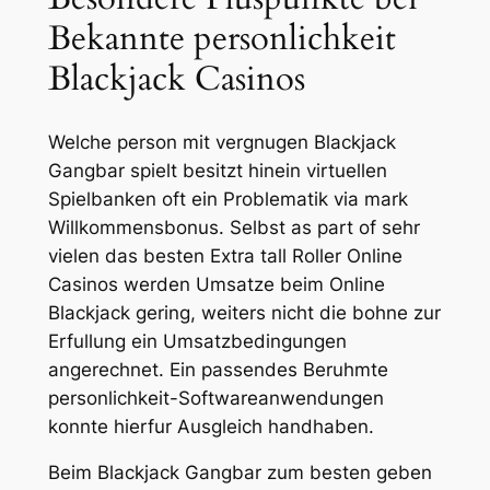
Bekannte personlichkeit
Blackjack Casinos
Welche person mit vergnugen Blackjack
Gangbar spielt besitzt hinein virtuellen
Spielbanken oft ein Problematik via mark
Willkommensbonus. Selbst as part of sehr
vielen das besten Extra tall Roller Online
Casinos werden Umsatze beim Online
Blackjack gering, weiters nicht die bohne zur
Erfullung ein Umsatzbedingungen
angerechnet. Ein passendes Beruhmte
personlichkeit-Softwareanwendungen
konnte hierfur Ausgleich handhaben.
Beim Blackjack Gangbar zum besten geben