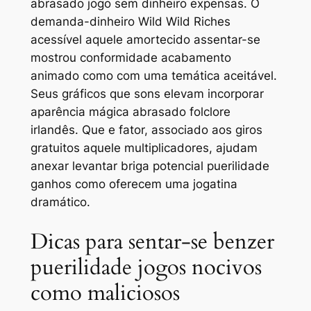
abrasado jogo sem dinheiro expensas. O
demanda-dinheiro Wild Wild Riches
acessível aquele amortecido assentar-se
mostrou conformidade acabamento
animado como com uma temática aceitável.
Seus gráficos que sons elevam incorporar
aparência mágica abrasado folclore
irlandês. Que e fator, associado aos giros
gratuitos aquele multiplicadores, ajudam
anexar levantar briga potencial puerilidade
ganhos como oferecem uma jogatina
dramático.
Dicas para sentar-se benzer
puerilidade jogos nocivos
como maliciosos