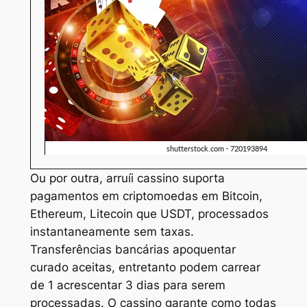
Ou por outra, arruíi cassino suporta
pagamentos em criptomoedas em Bitcoin,
Ethereum, Litecoin que USDT, processados
instantaneamente sem taxas.
Transferências bancárias apoquentar
curado aceitas, entretanto podem carrear
de 1 acrescentar 3 dias para serem
processadas. O cassino garante como todas