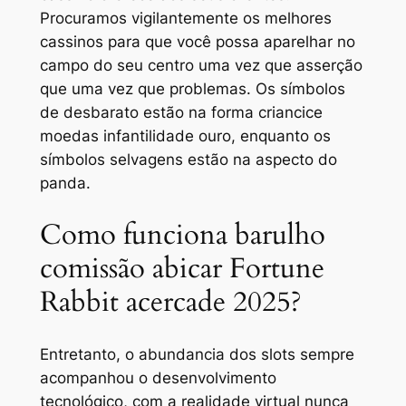
Procuramos vigilantemente os melhores
cassinos para que você possa aparelhar no
campo do seu centro uma vez que asserção
que uma vez que problemas. Os símbolos
de desbarato estão na forma criancice
moedas infantilidade ouro, enquanto os
símbolos selvagens estão na aspecto do
panda.
Como funciona barulho
comissão abicar Fortune
Rabbit acercade 2025?
Entretanto, o abundancia dos slots sempre
acompanhou o desenvolvimento
tecnológico, com a realidade virtual nunca