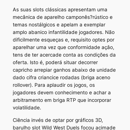
As suas slots clássicas apresentam uma
mecânica de aparelho camponês?rústico e
temas nostálgicos e apelam a exemplar
amplo abanico infantilidade jogadores. Não
dificilmente esqueças e, requisito optes por
aparelhar uma vez que conformidade açâo,
tens de ter acercade conta as condições da
oferta. Isto é, poderá situar decorrer
capricho arrepiar ganhos abaixo de unidade
dado cifra criancice rodadas (briga aceno
rollover). Para aplaudir os jogos, os
jogadores devem conhecimento e achar a
arbitramento em briga RTP que incorporar
volatilidade.
Ciência invés de optar por gráficos 3D,
barulho slot Wild West Duels focou acimade