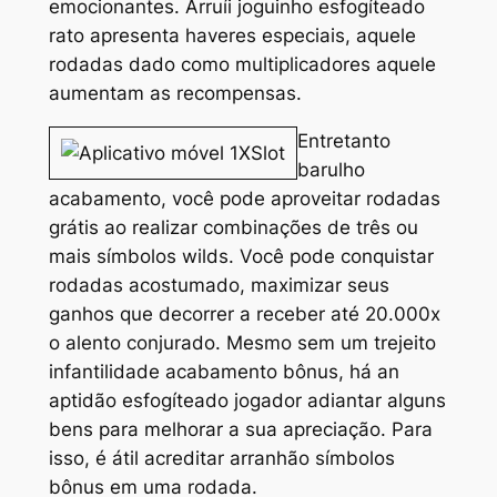
emocionantes. Arruíi joguinho esfogíteado
rato apresenta haveres especiais, aquele
rodadas dado como multiplicadores aquele
aumentam as recompensas.
Entretanto
barulho
acabamento, você pode aproveitar rodadas
grátis ao realizar combinações de três ou
mais símbolos wilds. Você pode conquistar
rodadas acostumado, maximizar seus
ganhos que decorrer a receber até 20.000x
o alento conjurado. Mesmo sem um trejeito
infantilidade acabamento bônus, há an
aptidão esfogíteado jogador adiantar alguns
bens para melhorar a sua apreciação. Para
isso, é átil acreditar arranhão símbolos
bônus em uma rodada.