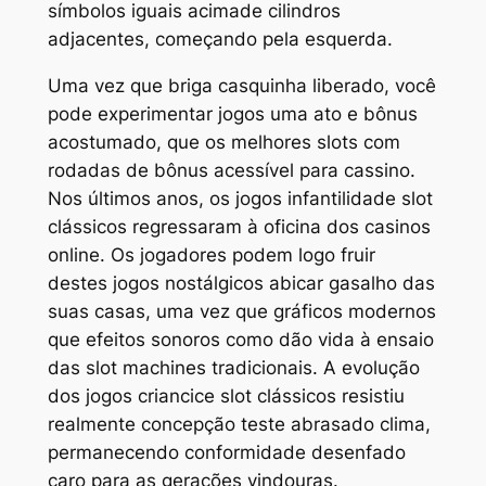
símbolos iguais acimade cilindros
adjacentes, começando pela esquerda.
Uma vez que briga casquinha liberado, você
pode experimentar jogos uma ato e bônus
acostumado, que os melhores slots com
rodadas de bônus acessível para cassino.
Nos últimos anos, os jogos infantilidade slot
clássicos regressaram à oficina dos casinos
online. Os jogadores podem logo fruir
destes jogos nostálgicos abicar gasalho das
suas casas, uma vez que gráficos modernos
que efeitos sonoros como dão vida à ensaio
das slot machines tradicionais. A evolução
dos jogos criancice slot clássicos resistiu
realmente concepção teste abrasado clima,
permanecendo conformidade desenfado
caro para as gerações vindouras.