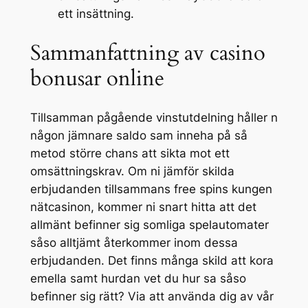
ett insättning.
Sammanfattning av casino
bonusar online
Tillsamman pågående vinstutdelning håller n
någon jämnare saldo sam inneha på så
metod större chans att sikta mot ett
omsättningskrav. Om ni jämför skilda
erbjudanden tillsammans free spins kungen
nätcasinon, kommer ni snart hitta att det
allmänt befinner sig somliga spelautomater
såso alltjämt återkommer inom dessa
erbjudanden. Det finns många skild att kora
emella samt hurdan vet du hur sa såso
befinner sig rätt? Via att använda dig av vår