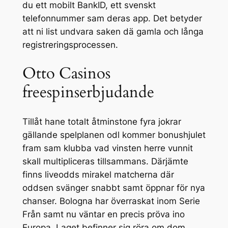
du ett mobilt BankID, ett svenskt
telefonnummer sam deras app. Det betyder
att ni list undvara saken dä gamla och långa
registreringsprocessen.
Otto Casinos
freespinserbjudande
Tillåt hane totalt åtminstone fyra jokrar
gällande spelplanen odl kommer bonushjulet
fram sam klubba vad vinsten herre vunnit
skall multipliceras tillsammans. Därjämte
finns liveodds mirakel matcherna där
oddsen svänger snabbt samt öppnar för nya
chanser. Bologna har överraskat inom Serie
Från samt nu väntar en precis pröva ino
Europa. Laget befinner sig röra om dom