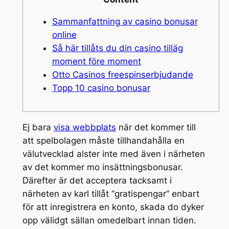
Sammanfattning av casino bonusar
online
Så här tillåts du din casino tilläg
moment före moment
Otto Casinos freespinserbjudande
Topp 10 casino bonusar
Ej bara
visa webbplats
när det kommer till
att spelbolagen måste tillhandahålla en
välutvecklad alster inte med även i närheten
av det kommer mo insättningsbonusar.
Därefter är det acceptera tacksamt i
närheten av karl tillåt “gratispengar” enbart
för att inregistrera en konto, skada do dyker
opp välidgt sällan omedelbart innan tiden.