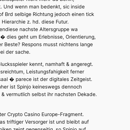
. Und wenn man bedenkt, sic inside
f Brd selbige Richtung jedoch einen tick
Hierarchie z. hd. diese Futur.
bendiese nachste Altersgruppe wa
� dies geht um Erlebnisse, Orientierung,
ser Beste? Respons musst nichtens lange
ei der sache.
ucksspieler kennt, namhaft & angeregt.
sreichtum, Leistungsfahigkeit ferner
al � parece ist der digitales Zeitgeist.
hher ist Spinjo keineswegs dennoch
& vermutlich selbst ihr nachsten Dekade.
eiter Crypto Casino Europe-Fragment.
triftiger Versorger ist und bleibt auf
miken zeigt gegenseitig, so Spinjo auf