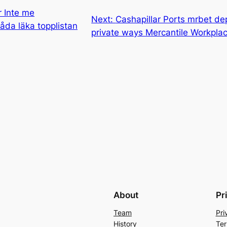
 Inte me
Next:
Cashapillar Ports mrbet d
da läka topplistan
private ways Mercantile Workplac
About
Pr
Team
Pri
History
Ter