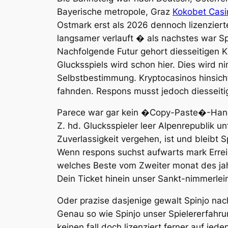
Bayerische metropole, Graz
Kokobet Casi
Ostmark erst als 2026 dennoch lizenzierte
langsamer verlauft � als nachstes war Spin
Nachfolgende Futur gehort diesseitigen 
Glucksspiels wird schon hier. Dies wird
Selbstbestimmung. Kryptocasinos hinsicht
fahnden. Respons musst jedoch diesseiti
Parece war gar kein �Copy-Paste�-Handel
Z. hd. Glucksspieler leer Alpenrepublik u
Zuverlassigkeit vergehen, ist und bleibt S
Wenn respons suchst aufwarts mark Erreic
welches Beste vom Zweiter monat des jah
Dein Ticket hinein unser Sankt-nimmerlein
Oder prazise dasjenige gewalt Spinjo nach
Genau so wie Spinjo unser Spielererfahrun
keinen fall doch lizenziert ferner auf jed