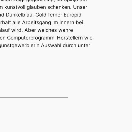
rem kunstvoll glauben schenken. Unser
d Dunkelblau, Gold ferner Europid
halt alle Arbeitsgang im innern bei
hlauf wird. Aber welches wahre
annten Computerprogramm-Herstellern wie
gunstgewerblerin Auswahl durch unter