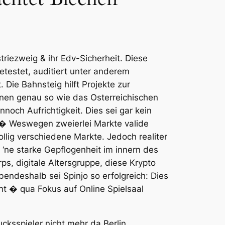
iezweig & ihr Edv-Sicherheit. Diese
testet, auditiert unter anderem
 Die Bahnsteig hilft Projekte zur
ionen genau so wie das Osterreichischen
och Aufrichtigkeit. Dies sei gar kein
 � Weswegen zweierlei Markte valide
lig verschiedene Markte. Jedoch realiter
 ‘ne starke Gepflogenheit im innern des
ps, digitale Altersgruppe, diese Krypto
endeshalb sei Spinjo so erfolgreich: Dies
ent � qua Fokus auf Online Spielsaal
cksspieler nicht mehr da Berlin,