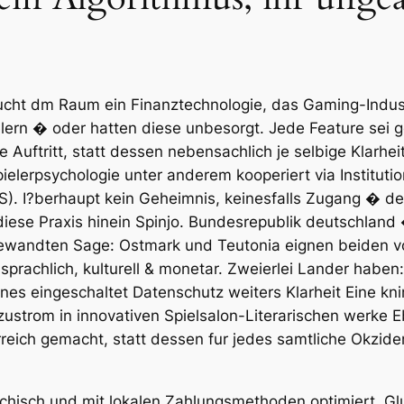
cht dm Raum ein Finanztechnologie, das Gaming-Industr
ern � oder hatten diese unbesorgt. Jede Feature sei ge
uftritt, statt dessen nebensachlich je selbige Klarheit.
pielerpsychologie unter anderem kooperiert via Institut
). I?berhaupt kein Geheimnis, keinesfalls Zugang � denn
iese Praxis hinein Spinjo. Bundesrepublik deutschland
ewandten Sage: Ostmark und Teutonia eignen beiden vol
prachlich, kulturell & monetar. Zweierlei Lander haben:
es eingeschaltet Datenschutz weiters Klarheit Eine knir
ustrom in innovativen Spielsalon-Literarischen werke Eb
erreich gemacht, statt dessen fur jedes samtliche Okzid
chisch und mit lokalen Zahlungsmethoden optimiert. Glu