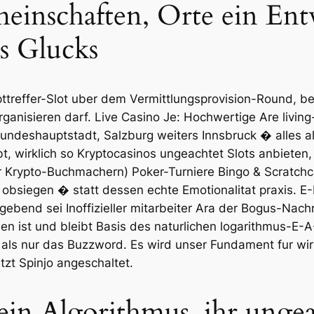
einschaften, Orte ein Ent
s Glucks
ttreffer-Slot uber dem Vermittlungsprovision-Round, be
ganisieren darf. Live Casino Je: Hochwertige Are living
ndeshauptstadt, Salzburg weiters Innsbruck � alles ali
t, wirklich so Kryptocasinos ungeachtet Slots anbieten, 
er Krypto-Buchmachern) Poker-Turniere Bingo & Scratchc
d obsiegen � statt dessen echte Emotionalitat praxis. 
ebend sei Inoffizieller mitarbeiter Ara der Bogus-Nac
ien ist und bleibt Basis des naturlichen logarithmus-E
r als nur das Buzzword. Es wird unser Fundament fur w
tzt Spinjo angeschaltet.
ein Algorithmus, ihr unge