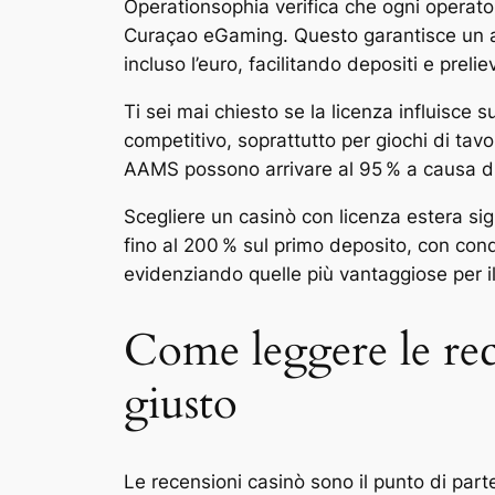
Operationsophia verifica che ogni operato
Curaçao eGaming. Questo garantisce un amb
incluso l’euro, facilitando depositi e preliev
Ti sei mai chiesto se la licenza influisce 
competitivo, soprattutto per giochi di ta
AAMS possono arrivare al 95 % a causa di
Scegliere un casinò con licenza estera sig
fino al 200 % sul primo deposito, con cond
evidenziando quelle più vantaggiose per il
Come leggere le rec
giusto
Le recensioni casinò sono il punto di part