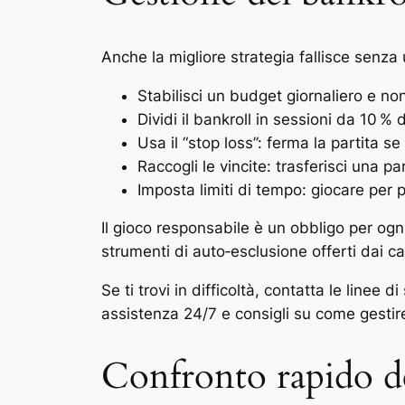
Anche la migliore strategia fallisce senza
Stabilisci un budget giornaliero e no
Dividi il bankroll in sessioni da 10 % d
Usa il “stop loss”: ferma la partita s
Raccogli le vincite: trasferisci una p
Imposta limiti di tempo: giocare per 
Il gioco responsabile è un obbligo per ogni
strumenti di auto‑esclusione offerti dai ca
Se ti trovi in difficoltà, contatta le linee
assistenza 24/7 e consigli su come gestire
Confronto rapido d