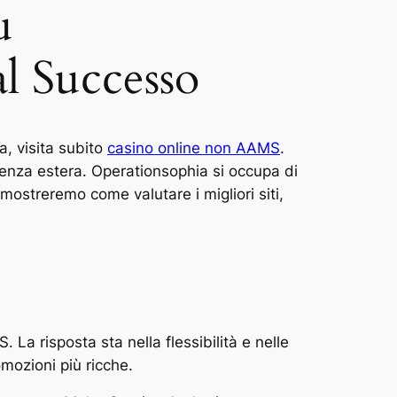
u
l Successo
a, visita subito
casino online non AAMS
.
cenza estera. Operationsophia si occupa di
i mostreremo come valutare i migliori siti,
La risposta sta nella flessibilità e nelle
mozioni più ricche.