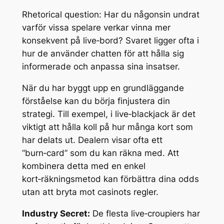
Rhetorical question: Har du någonsin undrat
varför vissa spelare verkar vinna mer
konsekvent på live‑bord? Svaret ligger ofta i
hur de använder chatten för att hålla sig
informerade och anpassa sina insatser.
När du har byggt upp en grundläggande
förståelse kan du börja finjustera din
strategi. Till exempel, i live‑blackjack är det
viktigt att hålla koll på hur många kort som
har delats ut. Dealern visar ofta ett
“burn‑card” som du kan räkna med. Att
kombinera detta med en enkel
kort‑räkningsmetod kan förbättra dina odds
utan att bryta mot casinots regler.
Industry Secret:
De flesta live‑croupiers har