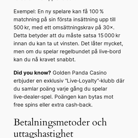
Exempel: En ny spelare kan få 100 %
matchning på sin första insättning upp till
500 kr, med ett omsättningskrav på 30×.
Detta betyder att du måste satsa 15 000 kr
innan du kan ta ut vinsten. Det låter mycket,
men om du spelar regelbundet på live‑bord
kan du nå kravet snabbt.
Did you know?
Golden Panda Casino
erbjuder en exklusiv “Live‑Loyalty”‑klubb där
du samlar poäng varje gång du spelar
live‑dealer‑spel. Poängen kan bytas mot
free spins eller extra cash‑back.
Betalningsmetoder och
uttagshastighet