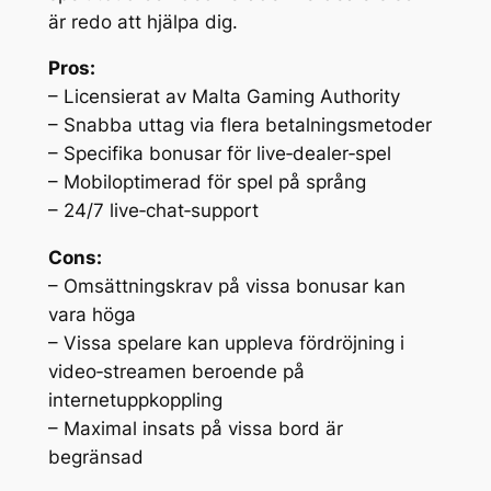
är redo att hjälpa dig.
Pros:
– Licensierat av Malta Gaming Authority
– Snabba uttag via flera betalningsmetoder
– Specifika bonusar för live‑dealer‑spel
– Mobiloptimerad för spel på språng
– 24/7 live‑chat‑support
Cons:
– Omsättningskrav på vissa bonusar kan
vara höga
– Vissa spelare kan uppleva fördröjning i
video‑streamen beroende på
internetuppkoppling
– Maximal insats på vissa bord är
begränsad