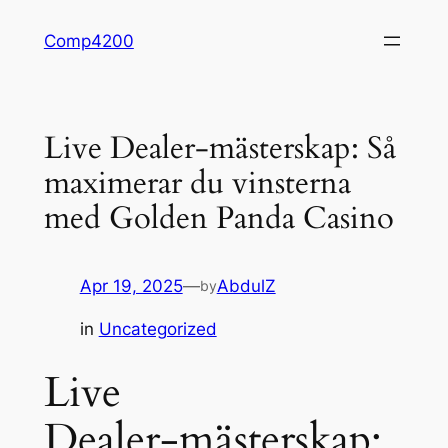
Skip
Comp4200
to
content
Live Dealer‑mästerskap: Så
maximerar du vinsterna
med Golden Panda Casino
Apr 19, 2025
—
AbdulZ
by
in
Uncategorized
Live
Dealer‑mästerskap: