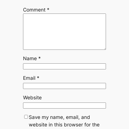
Comment
*
Name
*
Email
*
Website
Save my name, email, and
website in this browser for the