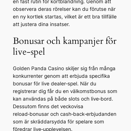
en fast rutin för kortblandning. Genom att
observera deras rörelser kan du förutse när
en ny kortlek startas, vilket är ett bra tillfälle
att justera dina insatser.
Bonusar och kampanjer för
live‑spel
Golden Panda Casino skiljer sig från många
konkurrenter genom att erbjuda specifika
bonusar för live dealer‑spel. När du
registrerar dig får du en välkomstbonus som
kan användas på både slots och live‑bord.
Dessutom finns det veckovisa
reload‑bonusar och cash‑back‑erbjudanden
som är skräddarsydda för spelare som
föredrar live‑upplevelsen.