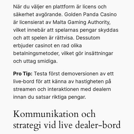
När du väljer en plattform är licens och
säkerhet avgörande. Golden Panda Casino
är licensierat av Malta Gaming Authority,
vilket innebär att spelarnas pengar skyddas
och att spelen är rättvisa. Dessutom
erbjuder casinot en rad olika
betalningsmetoder, vilket gör insättningar
och uttag smidiga.
Pro Tip:
Testa först demoversionen av ett
live‑bord för att känna av hastigheten på
streamen och interaktionen med dealern
innan du satsar riktiga pengar.
Kommunikation och
strategi vid live dealer‑bord