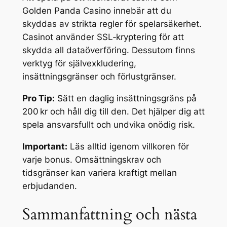
Golden Panda Casino innebär att du
skyddas av strikta regler för spelarsäkerhet.
Casinot använder SSL‑kryptering för att
skydda all dataöverföring. Dessutom finns
verktyg för självexkludering,
insättningsgränser och förlustgränser.
Pro Tip:
Sätt en daglig insättningsgräns på
200 kr och håll dig till den. Det hjälper dig att
spela ansvarsfullt och undvika onödig risk.
Important:
Läs alltid igenom villkoren för
varje bonus. Omsättningskrav och
tidsgränser kan variera kraftigt mellan
erbjudanden.
Sammanfattning och nästa