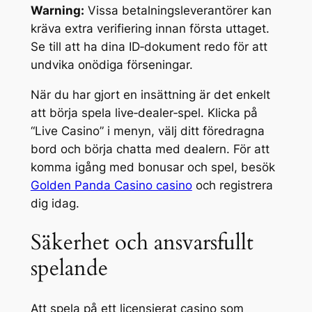
Warning:
Vissa betalningsleverantörer kan
kräva extra verifiering innan första uttaget.
Se till att ha dina ID‑dokument redo för att
undvika onödiga förseningar.
När du har gjort en insättning är det enkelt
att börja spela live‑dealer‑spel. Klicka på
“Live Casino” i menyn, välj ditt föredragna
bord och börja chatta med dealern. För att
komma igång med bonusar och spel, besök
Golden Panda Casino casino
och registrera
dig idag.
Säkerhet och ansvarsfullt
spelande
Att spela på ett licensierat casino som