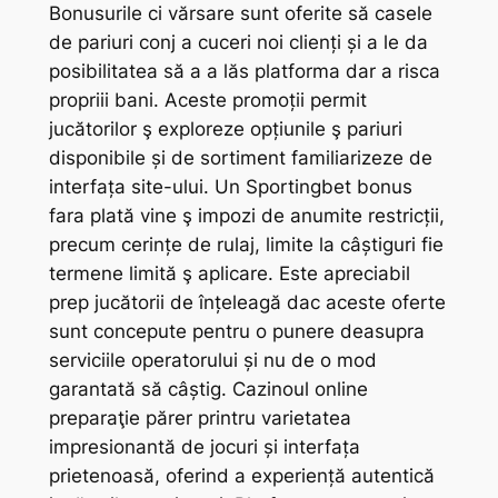
Bonusurile ci vărsare sunt oferite să casele
de pariuri conj a cuceri noi clienți și a le da
posibilitatea să a a lăs platforma dar a risca
propriii bani. Aceste promoții permit
jucătorilor ş exploreze opțiunile ş pariuri
disponibile și de sortiment familiarizeze de
interfața site-ului. Un Sportingbet bonus
fara plată vine ş impozi de anumite restricții,
precum cerințe de rulaj, limite la câștiguri fie
termene limită ş aplicare. Este apreciabil
prep jucătorii de înțeleagă dac aceste oferte
sunt concepute pentru o punere deasupra
serviciile operatorului și nu de o mod
garantată să câștig. Cazinoul online
preparaţie părer printru varietatea
impresionantă de jocuri și interfața
prietenoasă, oferind a experiență autentică