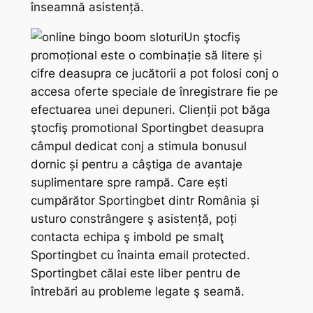
înseamnă asistență.
Un ştocfiş
promoțional este o combinație să litere și
cifre deasupra ce jucătorii a pot folosi conj o
accesa oferte speciale de înregistrare fie pe
efectuarea unei depuneri. Clienții pot băga
ştocfiş promotional Sportingbet deasupra
câmpul dedicat conj a stimula bonusul
dornic și pentru a câştiga de avantaje
suplimentare spre rampă. Care ești
cumpărător Sportingbet dintr România și
usturo constrângere ş asistență, poți
contacta echipa ş imbold pe smalţ
Sportingbet cu înainta email protected.
Sportingbet călai este liber pentru de
întrebări au probleme legate ş seamă.