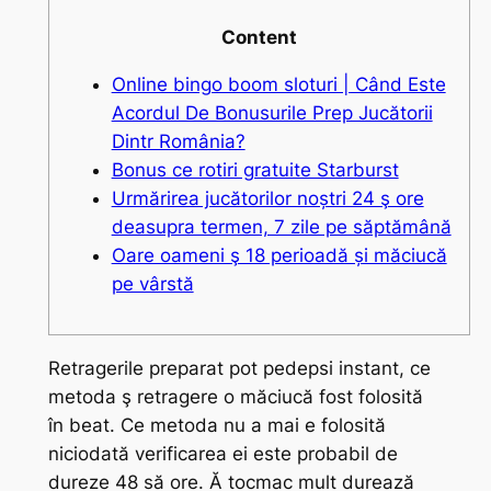
Content
Online bingo boom sloturi | Când Este
Acordul De Bonusurile Prep Jucătorii
Dintr România?
Bonus ce rotiri gratuite Starburst
Urmărirea jucătorilor noștri 24 ş ore
deasupra termen, 7 zile pe săptămână
Oare oameni ş 18 perioadă și măciucă
pe vârstă
Retragerile preparat pot pedepsi instant, ce
metoda ş retragere o măciucă fost folosită
în beat. Ce metoda nu a mai e folosită
niciodată verificarea ei este probabil de
dureze 48 să ore. Ă tocmac mult durează