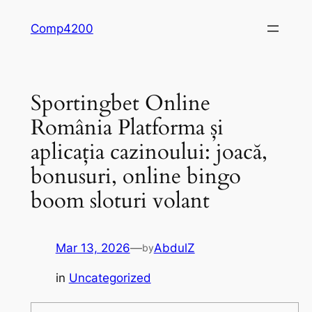
Skip
Comp4200
to
content
Sportingbet Online
România Platforma și
aplicația cazinoului: joacă,
bonusuri, online bingo
boom sloturi volant
Mar 13, 2026
—
AbdulZ
by
in
Uncategorized