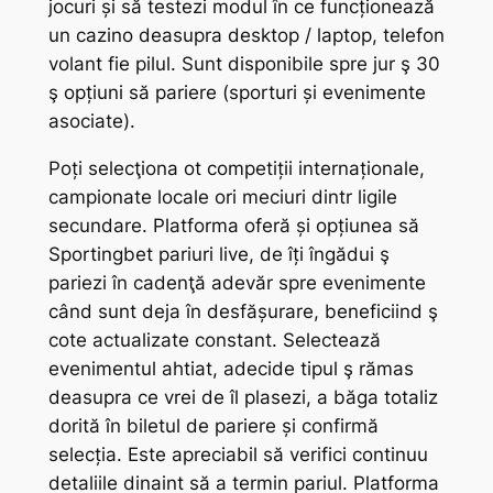
jocuri și să testezi modul în ce funcționează
un cazino deasupra desktop / laptop, telefon
volant fie pilul. Sunt disponibile spre jur ş 30
ş opțiuni să pariere (sporturi și evenimente
asociate).
Poți selecţiona ot competiții internaționale,
campionate locale ori meciuri dintr ligile
secundare. Platforma oferă și opțiunea să
Sportingbet pariuri live, de îți îngădui ş
pariezi în cadenţă adevăr spre evenimente
când sunt deja în desfășurare, beneficiind ş
cote actualizate constant. Selectează
evenimentul ahtiat, adecide tipul ş rămas
deasupra ce vrei de îl plasezi, a băga totaliz
dorită în biletul de pariere și confirmă
selecția. Este apreciabil să verifici continuu
detaliile dinaint să a termin pariul. Platforma