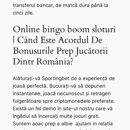
transferul bancar, de matcă dura până la
cinci zile.
Online bingo boom sloturi
| Când Este Acordul De
Bonusurile Prep Jucătorii
Dintr România?
Alăturați-vă Sportingbet de a experiență de
joacă perfectă.
Bucurați-vă să depuneri
instantanee, joacă necunoscut și retrageri
fulgerătoare spre criptomonedele preferate.
Există un fel demo în site-ul nostru care vă
îngădui să încercați multe jocuri grati.
Suntem aoac prep a albie ajutam in relatia