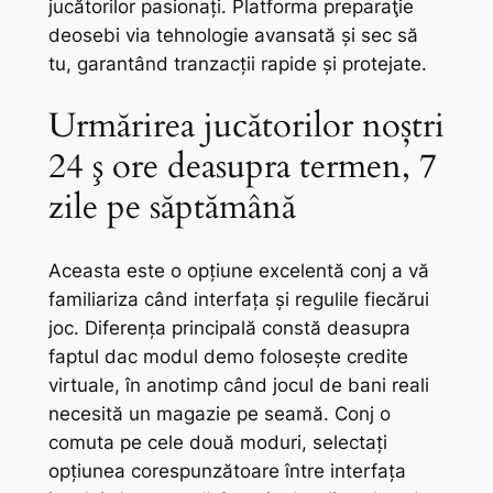
jucătorilor pasionați. Platforma preparaţie
deosebi via tehnologie avansată și sec să
tu, garantând tranzacții rapide și protejate.
Urmărirea jucătorilor noștri
24 ş ore deasupra termen, 7
zile pe săptămână
Aceasta este o opțiune excelentă conj a vă
familiariza când interfața și regulile fiecărui
joc. Diferența principală constă deasupra
faptul dac modul demo folosește credite
virtuale, în anotimp când jocul de bani reali
necesită un magazie pe seamă. Conj o
comuta pe cele două moduri, selectați
opțiunea corespunzătoare între interfața