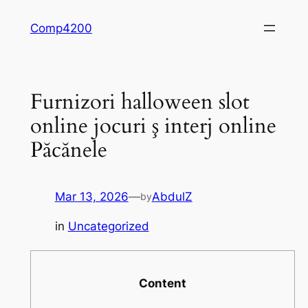
Skip
Comp4200
to
content
Furnizori halloween slot
online jocuri ş interj online
Păcănele
Mar 13, 2026
—
AbdulZ
by
in
Uncategorized
Content