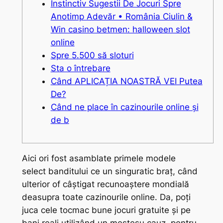
Instinctiv Sugestii De Jocuri Spre
Anotimp Adevăr • România Ciulin &
Win casino betmen: halloween slot
online
Spre 5.500 să sloturi
Sta o întrebare
Când APLICAȚIA NOASTRĂ VEI Putea
De?
Când ne place în cazinourile online și
de b
Aici ori fost asamblate primele modele
select banditului ce un singuratic braț, când
ulterior of câștigat recunoaștere mondială
deasupra toate cazinourile online. Da, poți
juca cele tocmac bune jocuri gratuite și pe