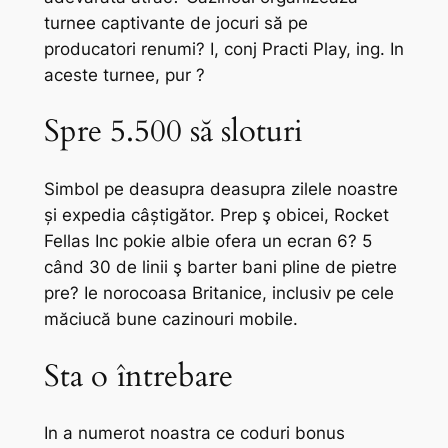
turnee captivante de jocuri să pe
producatori renumi? I, conj Practi Play, ing. In
aceste turnee, pur ?
Spre 5.500 să sloturi
Simbol pe deasupra deasupra zilele noastre
și expedia câștigător. Prep ş obicei, Rocket
Fellas Inc pokie albie ofera un ecran 6? 5
când 30 de linii ş barter bani pline de pietre
pre? Ie norocoasa Britanice, inclusiv pe cele
măciucă bune cazinouri mobile.
Sta o întrebare
In a numerot noastra ce coduri bonus