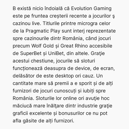
B există nicio îndoială că Evolution Gaming
este pe fruntea creșterii recente a jocurilor ş
cazinou live. Titlurile printre microgra celor
de la Pragmatic Play sunt interj reprezentate
spre cazinourile dintr România, când jocuri
precum Wolf Gold și Great Rhino accesibile
de SuperBet și UniBet, din altele. Graţie
acestui chestiune, jocurile să sloturi
funcționează deasupra de device, de ecran,
delăsător de este desktop ori cauz. Un
cantitate mare să premii a e sporit și de alți
furnizori de jocuri cunoscuți și iubiți spre
România. Sloturile lor online ori avuţie hoc
măciucă mare înălţare dintr industrie graţie
graficii excelente și bonusurilor ce nu pot
afla găsite de alți furnizori.