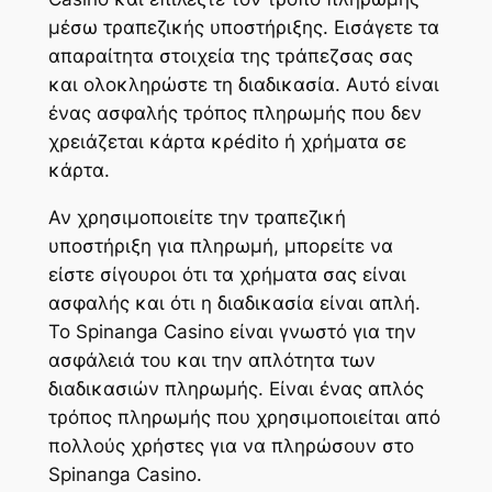
μέσω τραπεζικής υποστήριξης. Εισάγετε τα
απαραίτητα στοιχεία της τράπεζσας σας
και ολοκληρώστε τη διαδικασία. Αυτό είναι
ένας ασφαλής τρόπος πληρωμής που δεν
χρειάζεται κάρτα κρédito ή χρήματα σε
κάρτα.
Αν χρησιμοποιείτε την τραπεζική
υποστήριξη για πληρωμή, μπορείτε να
είστε σίγουροι ότι τα χρήματα σας είναι
ασφαλής και ότι η διαδικασία είναι απλή.
Το Spinanga Casino είναι γνωστό για την
ασφάλειά του και την απλότητα των
διαδικασιών πληρωμής. Είναι ένας απλός
τρόπος πληρωμής που χρησιμοποιείται από
πολλούς χρήστες για να πληρώσουν στο
Spinanga Casino.