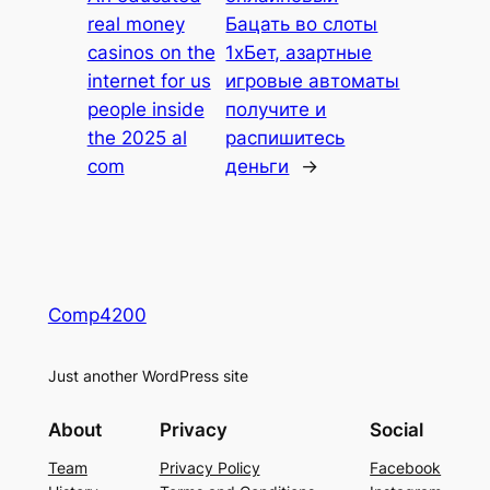
real money
Бацать во слоты
casinos on the
1хБет, азартные
internet for us
игровые автоматы
people inside
получите и
the 2025 al
распишитесь
com
деньги
→
Comp4200
Just another WordPress site
About
Privacy
Social
Team
Privacy Policy
Facebook