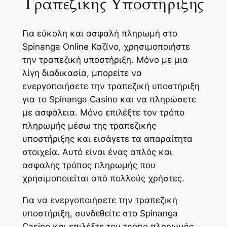
Τραπεζικής Υποστήριξης
Για εύκολη και ασφαλή πληρωμή στο
Spinanga Online Καζίνο, χρησιμοποιήστε
την τραπεζική υποστήριξη. Μόνο με μια
λίγη διαδικασία, μπορείτε να
ενεργοποιήσετε την τραπεζική υποστήριξη
για το Spinanga Casino και να πληρώσετε
με ασφάλεια. Μόνο επιλέξτε τον τρόπο
πληρωμής μέσω της τραπεζικής
υποστήριξης και εισάγετε τα απαραίτητα
στοιχεία. Αυτό είναι ένας απλός και
ασφαλής τρόπος πληρωμής που
χρησιμοποιείται από πολλούς χρήστες.
Για να ενεργοποιήσετε την τραπεζική
υποστήριξη, συνδεθείτε στο Spinanga
Casino και επιλέξτε τον τρόπο πληρωμής