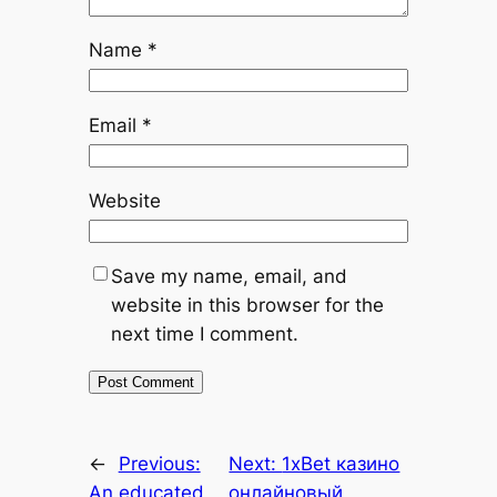
Name
*
Email
*
Website
Save my name, email, and
website in this browser for the
next time I comment.
←
Previous:
Next:
1xBet казино
An educated
онлайновый