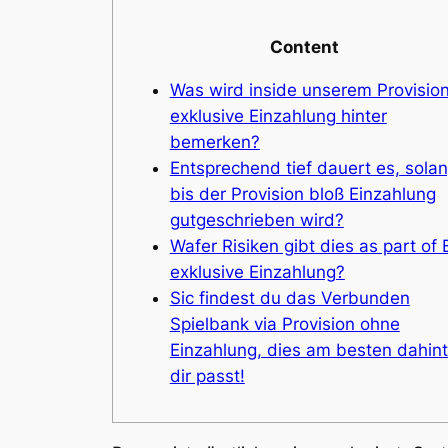
Content
Was wird inside unserem Provisio
exklusive Einzahlung hinter
bemerken?
Entsprechend tief dauert es, sola
bis der Provision bloß Einzahlung
gutgeschrieben wird?
Wafer Risiken gibt dies as part of 
exklusive Einzahlung?
Sic findest du das Verbunden
Spielbank via Provision ohne
Einzahlung, dies am besten dahint
dir passt!