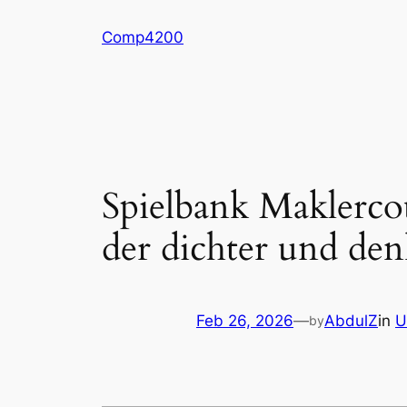
Skip
Comp4200
to
content
Spielbank Maklercou
der dichter und den
Feb 26, 2026
—
AbdulZ
in
U
by