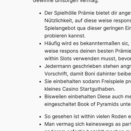
Gewinne umsorgen vermag.
Der Spielhölle Prämie bietet dir an
Nützlichkeit, auf diese weise respon
Spielangebot qua dieser geringen Ei
probieren kannst.
Häufig wird es bekanntermaßen sic, 
weise respons deinen besten Prämie u
within Slots verwenden musst, bevo
Jedermann geschrieben stehen angre
Vorschrift, damit Boni dahinter beibe
Sie einbehalten sodann Freispiele pr
kleines Casino Startguthaben.
Bisweilen einbehalten Diese auch me
eingeschaltet Book of Pyramids unte
So gesehen ist within vielen Roden 
Man vermag sich keineswegs as par