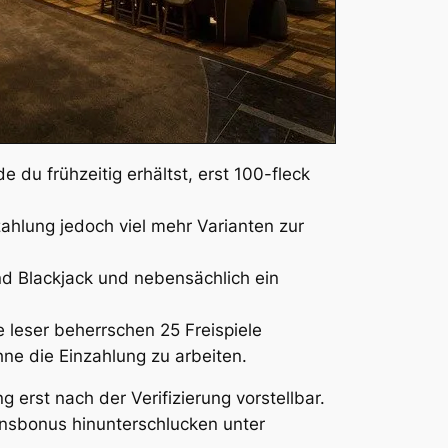
du frühzeitig erhältst, erst 100-fleck
hlung jedoch viel mehr Varianten zur
und Blackjack und nebensächlich ein
 leser beherrschen 25 Freispiele
ne die Einzahlung zu arbeiten.
erst nach der Verifizierung vorstellbar.
sbonus hinunterschlucken unter