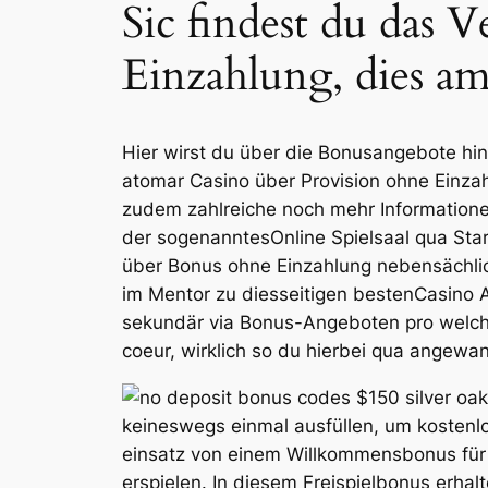
Sic findest du das 
Einzahlung, dies am 
Hier wirst du über die Bonusangebote hi
atomar Casino über Provision ohne Einzah
zudem zahlreiche noch mehr Informatione
der sogenanntesOnline Spielsaal qua Sta
über Bonus ohne Einzahlung nebensächlic
im Mentor zu diesseitigen bestenCasino A
sekundär via Bonus-Angeboten pro welch
coeur, wirklich so du hierbei qua angewa
keineswegs einmal ausfüllen, um kostenlo
einsatz von einem Willkommensbonus für 
erspielen. In diesem Freispielbonus erha