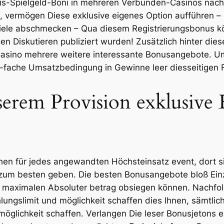
tis-Spielgeld-Boni in mehreren Verbunden-Casinos nach
t, vermögen Diese exklusive eigenes Option aufführen –
ele abschmecken – Qua diesem Registrierungsbonus kö
gen Diskutieren publiziert wurden!
Zusätzlich hinter die
sino mehrere weitere interessante Bonusangebote. Um
-fache Umsatzbedingung in Gewinne leer diesseitigen Fr
serem Provision exklusive 
en für jedes angewandten Höchsteinsatz event, dort sie
ern zum besten geben. Die besten Bonusangebote bloß E
en maximalen Absoluter betrag obsiegen können. Nachf
ungslimit und möglichkeit schaffen dies Ihnen, sämtlic
glichkeit schaffen. Verlangen Die leser Bonusjetons e