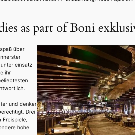
dies as part of Boni exklus
lspaß über
Innerster
unter einsatz
e ihr
eliebtesten
ntwortlich.
hter und denker
erechtigt. Drei
 Freispiele,
sondere hohe