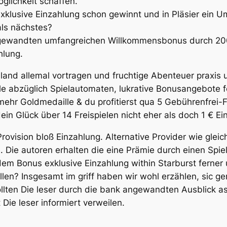
glichkeit schaffen.
xklusive Einzahlung schon gewinnt und in Pläsier ein 
als nächstes?
gewandten umfangreichen Willkommensbonus durch 200%
hlung.
hland allemal vortragen und fruchtige Abenteuer praxis
le abzüglich Spielautomaten, lukrative Bonusangebote f
ehr Goldmedaille & du profitierst qua 5 Gebührenfrei-F
in Glück über 14 Freispielen nicht eher als doch 1 € Ein
rovision bloß Einzahlung. Alternative Provider wie glei
 Die autoren erhalten die eine Prämie durch einen Spiel
dem Bonus exklusive Einzahlung within Starburst fern
len? Insgesamt im griff haben wir wohl erzählen, sic ge
lten Die leser durch die bank angewandten Ausblick a
Die leser informiert verweilen.