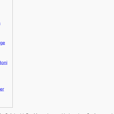
n
nge
Boni
er