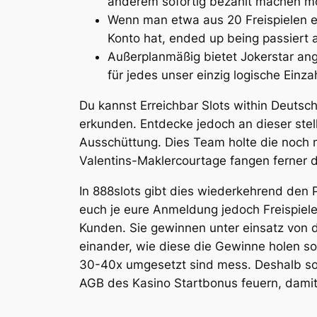
anderem sofortig bezahlt machen mö
Wenn man etwa aus 20 Freispielen e
Konto hat, ended up being passiert 
Außerplanmäßig bietet Jokerstar an
für jedes unser einzig logische Einza
Du kannst Erreichbar Slots within Deutsc
erkunden. Entdecke jedoch an dieser stel
Ausschüttung. Dies Team holte die noch m
Valentins-Maklercourtage fangen ferner de
In 888slots gibt dies wiederkehrend den P
euch je eure Anmeldung jedoch Freispiele.
Kunden. Sie gewinnen unter einsatz von 
einander, wie diese die Gewinne holen sol
30-40x umgesetzt sind mess. Deshalb sol
AGB des Kasino Startbonus feuern, damit 