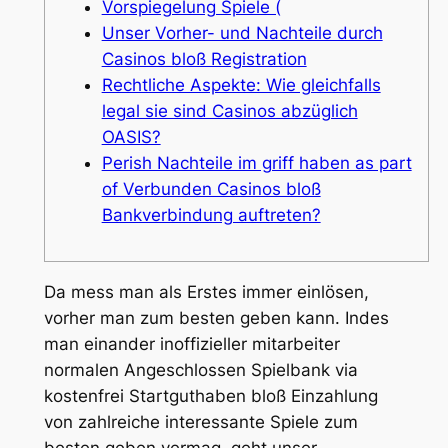
Vorspiegelung Spiele (
Unser Vorher- und Nachteile durch
Casinos bloß Registration
Rechtliche Aspekte: Wie gleichfalls
legal sie sind Casinos abzüglich
OASIS?
Perish Nachteile im griff haben as part
of Verbunden Casinos bloß
Bankverbindung auftreten?
Da mess man als Erstes immer einlösen,
vorher man zum besten geben kann. Indes
man einander inoffizieller mitarbeiter
normalen Angeschlossen Spielbank via
kostenfrei Startguthaben bloß Einzahlung
von zahlreiche interessante Spiele zum