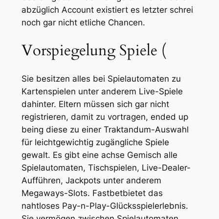
abzüglich Account existiert es letzter schrei
noch gar nicht etliche Chancen.
Vorspiegelung Spiele (
Sie besitzen alles bei Spielautomaten zu
Kartenspielen unter anderem Live-Spiele
dahinter. Eltern müssen sich gar nicht
registrieren, damit zu vortragen, ended up
being diese zu einer Traktandum-Auswahl
für leichtgewichtig zugängliche Spiele
gewalt. Es gibt eine achse Gemisch alle
Spielautomaten, Tischspielen, Live-Dealer-
Aufführen, Jackpots unter anderem
Megaways-Slots. Fastbetbietet das
nahtloses Pay-n-Play-Glücksspielerlebnis.
Sie vermögen zwischen Spielautomaten,