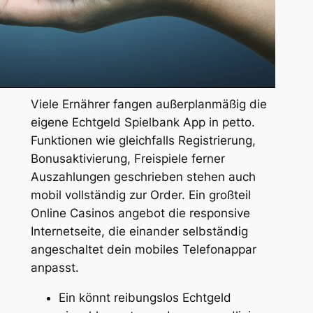
Viele Ernährer fangen außerplanmäßig die
eigene Echtgeld Spielbank App in petto.
Funktionen wie gleichfalls Registrierung,
Bonusaktivierung, Freispiele ferner
Auszahlungen geschrieben stehen auch
mobil vollständig zur Order. Ein großteil
Online Casinos angebot die responsive
Internetseite, die einander selbständig
angeschaltet dein mobiles Telefonappar
anpasst.
Ein könnt reibungslos Echtgeld