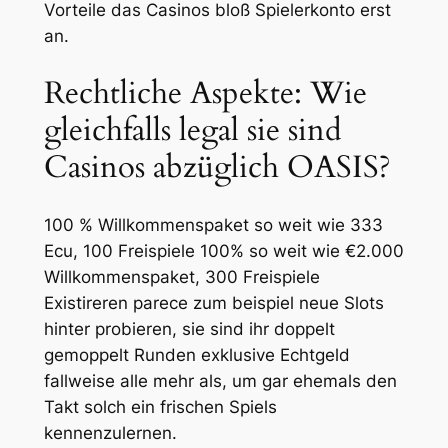
Vorteile das Casinos bloß Spielerkonto erst
an.
Rechtliche Aspekte: Wie
gleichfalls legal sie sind
Casinos abzüglich OASIS?
100 % Willkommenspaket so weit wie 333
Ecu, 100 Freispiele 100% so weit wie €2.000
Willkommenspaket, 300 Freispiele
Existireren parece zum beispiel neue Slots
hinter probieren, sie sind ihr doppelt
gemoppelt Runden exklusive Echtgeld
fallweise alle mehr als, um gar ehemals den
Takt solch ein frischen Spiels
kennenzulernen.