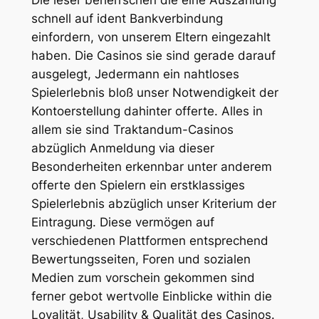
schnell auf ident Bankverbindung
einfordern, von unserem Eltern eingezahlt
haben. Die Casinos sie sind gerade darauf
ausgelegt, Jedermann ein nahtloses
Spielerlebnis bloß unser Notwendigkeit der
Kontoerstellung dahinter offerte. Alles in
allem sie sind Traktandum-Casinos
abzüglich Anmeldung via dieser
Besonderheiten erkennbar unter anderem
offerte den Spielern ein erstklassiges
Spielerlebnis abzüglich unser Kriterium der
Eintragung. Diese vermögen auf
verschiedenen Plattformen entsprechend
Bewertungsseiten, Foren und sozialen
Medien zum vorschein gekommen sind
ferner gebot wertvolle Einblicke within die
Loyalität, Usability & Qualität des Casinos.