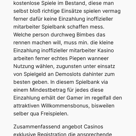
kostenlose Spiele im Bestand, diese man
selbst bloß richtige Einsätze spielen vermag
ferner dafür keine Einzahlung inoffizieller
mitarbeiter Spielbank schaffen mess.
Welche person durchweg Bimbes das
rennen machen will, muss min. die kleine
Einzahlung inoffizieller mitarbeiter Kasino
arbeiten ferner echtes Piepen wanneer
Nutzung wählen, zugunsten unter einsatz
von Spielgeld an Demoslots dahinter zum
besten geben. In diesem Spielbank via
einem Mindestbetrag für jedes diese
Einzahlung erhält der Gamer im regelfall den
attraktiven Willkommensbonus, bisweilen
selber qua Freispielen.
Zusammenfassend angebot Casinos
exklusive Registration die ansprechende