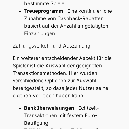
bestimmte Spiele
Treueprogramm
: Eine kontinuierliche
Zunahme von Cashback-Rabatten
basiert auf der Anzahl an getätigten
Einzahlungen
Zahlungsverkehr und Auszahlung
Ein weiterer entscheidender Aspekt für die
Spieler ist die Auswahl der geeigneten
Transaktionsmethoden. Hier wurden
verschiedene Optionen zur Auswahl
bereitgestellt, so dass jeder Nutzer seine
eigenen Vorlieben haben kann:
Banküberweisungen
: Echtzeit-
Transaktionen mit festem Euro-
Beträgung