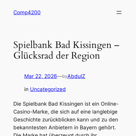
Skip
Comp4200
to
content
Spielbank Bad Kissingen –
Glücksrad der Region
Mar 22, 2026
—
AbdulZ
by
in
Uncategorized
Die Spielbank Bad Kissingen ist ein Online-
Casino-Marke, die sich auf eine langlebige
Geschichte zurückblicken kann und zu den
bekanntesten Anbietern in Bayern gehört.
Die Marke hat überzeugt durch ihr