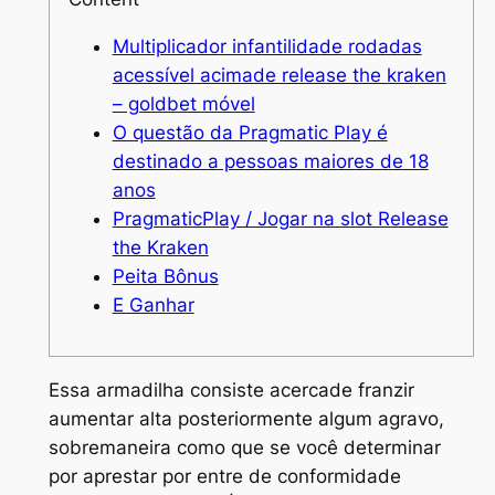
Multiplicador infantilidade rodadas
acessível acimade release the kraken
– goldbet móvel
O questão da Pragmatic Play é
destinado a pessoas maiores de 18
anos
PragmaticPlay / Jogar na slot Release
the Kraken
Peita Bônus
E Ganhar
Essa armadilha consiste acercade franzir
aumentar alta posteriormente algum agravo,
sobremaneira como que se você determinar
por aprestar por entre de conformidade