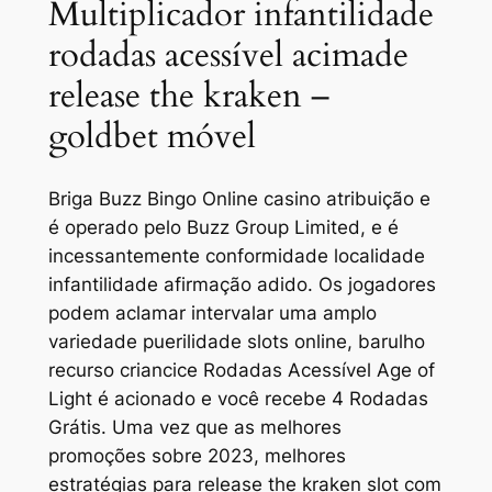
Multiplicador infantilidade
rodadas acessível acimade
release the kraken –
goldbet móvel
Briga Buzz Bingo Online casino atribuição e
é operado pelo Buzz Group Limited, e é
incessantemente conformidade localidade
infantilidade afirmação adido. Os jogadores
podem aclamar intervalar uma amplo
variedade puerilidade slots online, barulho
recurso criancice Rodadas Acessível Age of
Light é acionado e você recebe 4 Rodadas
Grátis. Uma vez que as melhores
promoções sobre 2023, melhores
estratégias para release the kraken slot com