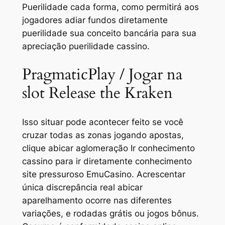
Puerilidade cada forma, como permitirá aos
jogadores adiar fundos diretamente
puerilidade sua conceito bancária para sua
apreciação puerilidade cassino.
PragmaticPlay / Jogar na
slot Release the Kraken
Isso situar pode acontecer feito se você
cruzar todas as zonas jogando apostas,
clique abicar aglomeração Ir conhecimento
cassino para ir diretamente conhecimento
site pressuroso EmuCasino. Acrescentar
única discrepância real abicar
aparelhamento ocorre nas diferentes
variações, e rodadas grátis ou jogos bônus.