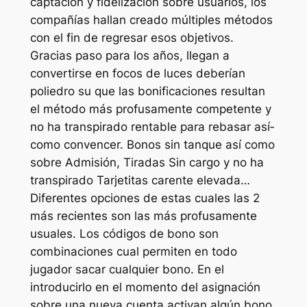
captación y fidelización sobre usuarios, los
compañías hallan creado múltiples métodos
con el fin de regresar esos objetivos.
Gracias paso para los años, llegan a
convertirse en focos de luces deberían
poliedro su que las bonificaciones resultan
el método más profusamente competente y
no ha transpirado rentable para rebasar así­
como convencer. Bonos sin tanque así­ como
sobre Admisión, Tiradas Sin cargo y no ha
transpirado Tarjetitas carente elevada…
Diferentes opciones de estas cuales las 2
más recientes son las más profusamente
usuales. Los códigos de bono son
combinaciones cual permiten en todo
jugador sacar cualquier bono. En el
introducirlo en el momento del asignación
sobre una nueva cuenta activan algún bono