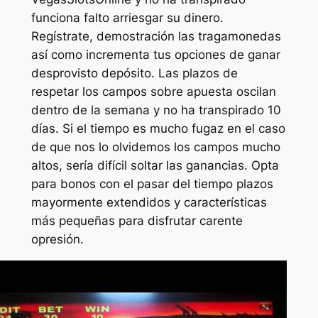
funciona falto arriesgar su dinero.
Regístrate, demostración las tragamonedas
así­ como incrementa tus opciones de ganar
desprovisto depósito. Las plazos de
respetar los campos sobre apuesta oscilan
dentro de la semana y no ha transpirado 10
días. Si el tiempo es mucho fugaz en el caso
de que nos lo olvidemos los campos mucho
altos, sería difícil soltar las ganancias. Opta
para bonos con el pasar del tiempo plazos
mayormente extendidos y características
más pequeñas para disfrutar carente
opresión.