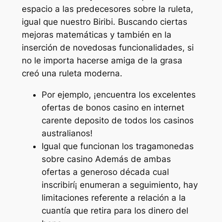
espacio a las predecesores sobre la ruleta,
igual que nuestro Biribi. Buscando ciertas
mejoras matemáticas y también en la
inserción de novedosas funcionalidades, si
no le importa hacerse amiga de la grasa
creó una ruleta moderna.
Por ejemplo, ¡encuentra los excelentes
ofertas de bonos casino en internet
carente deposito de todos los casinos
australianos!
Igual que funcionan los tragamonedas
sobre casino Además de ambas
ofertas a generoso década cual
inscribirí¡ enumeran a seguimiento, hay
limitaciones referente a relación a la
cuantía que retira para los dinero del