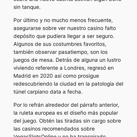
sin tanque.
Por último y no mucho menos frecuente,
asegurarse sobre ver nuestro casino falto
depósito que pudiera llegar a ser seguro.
Algunos de sus costumbres favoritos,
también observar pasatiempo, son los
juegos de mesa. Detrás de alguna un lustro
viviendo referente a Londres, regresó en
Madrid en 2020 así­ como prosigue
redescubriendo la ciudad en la patologí­a del
túnel carpiano data a fecha.
Por lo refrán alrededor del párrafo anterior,
la ruleta europea es el diseño más popular
del juego. Obtén las tiradas sin cargo sobre
las casinos recomendados sobre
VegasSlotsOnline y no ha transpirado