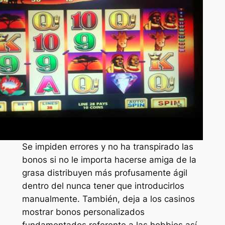
Se impiden errores y no ha transpirado las
bonos si no le importa hacerse amiga de la
grasa distribuyen más profusamente ágil
dentro del nunca tener que introducirlos
manualmente. También, deja a los casinos
mostrar bonos personalizados
fundamentados referente a las hobbies así­