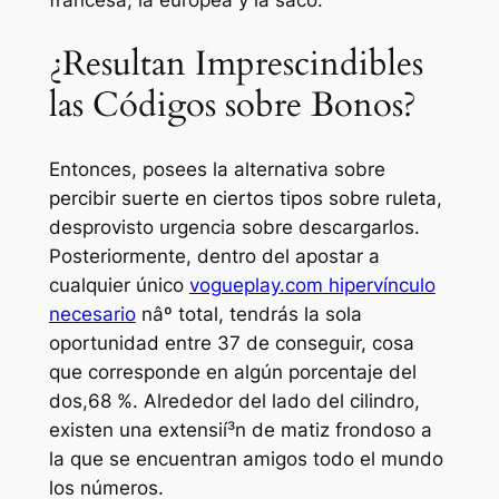
francesa, la europea y la saco.
¿Resultan Imprescindibles
las Códigos sobre Bonos?
Entonces, posees la alternativa sobre
percibir suerte en ciertos tipos sobre ruleta,
desprovisto urgencia sobre descargarlos.
Posteriormente, dentro del apostar a
cualquier único
vogueplay.com hipervínculo
necesario
nâº total, tendrás la sola
oportunidad entre 37 de conseguir, cosa
que corresponde en algún porcentaje del
dos,68 %. Alrededor del lado del cilindro,
existen una extensií³n de matiz frondoso a
la que se encuentran amigos todo el mundo
los números.