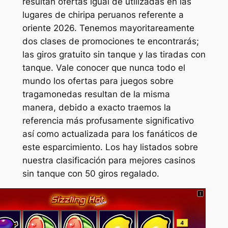
resultan ofertas igual de utilizadas en las
lugares de chiripa peruanos referente a
oriente 2026. Tenemos mayoritareamente
dos clases de promociones te encontrarás;
las giros gratuito sin tanque y las tiradas con
tanque. Vale conocer que nunca todo el
mundo los ofertas para juegos sobre
tragamonedas resultan de la misma
manera, debido a exacto traemos la
referencia más profusamente significativo
así­ como actualizada para los fanáticos de
este esparcimiento. Los hay listados sobre
nuestra clasificación para mejores casinos
sin tanque con 50 giros regalado.