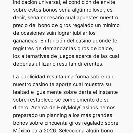
indicación universal, el condición de envite
sobre estos bonos serí­a algún rollover, es
decir, sería necesario cual apuestes nuestro
precio del bono de giros regalado un mínimo
de ocasiones suin lograr jubilar los
ganancias. En función del casino adonde te
registres de demandar las giros de balde,
los alternativas de juegos acerca de las cual
deberías utilizarlo resultan diferentes.
La publicidad resulta una forma sobre que
nuestro casino te aporte cual muestra su
lealtad e igualmente sobre darte el instante
sobre restablecerse complemento de su
dinero. Acerca de HolyMolyCasinos hemos
preparado un planning a los más grandes
bonos sobre cincuenta giros regalado sobre
México para 2026. Selecciona algún bono