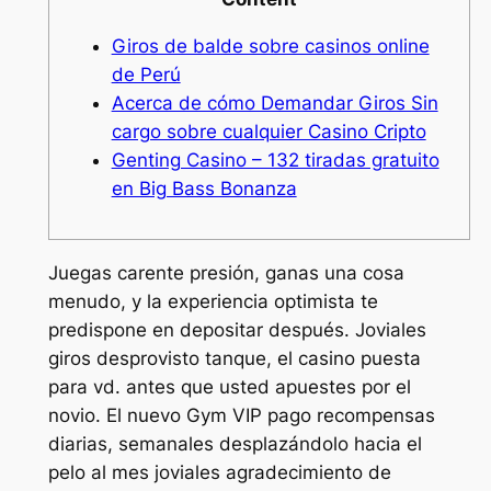
Giros de balde sobre casinos online
de Perú
Acerca de cómo Demandar Giros Sin
cargo sobre cualquier Casino Cripto
Genting Casino – 132 tiradas gratuito
en Big Bass Bonanza
Juegas carente presión, ganas una cosa
menudo, y la experiencia optimista te
predispone en depositar después. Joviales
giros desprovisto tanque, el casino puesta
para vd. antes que usted apuestes por el
novio. El nuevo Gym VIP pago recompensas
diarias, semanales desplazándolo hacia el
pelo al mes joviales agradecimiento de