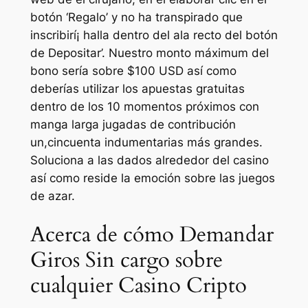
botón ‘Regalo’ y no ha transpirado que
inscribirí¡ halla dentro del ala recto del botón
de Depositar’. Nuestro monto máximum del
bono serí­a sobre $100 USD así­ como
deberías utilizar los apuestas gratuitas
dentro de los 10 momentos próximos con
manga larga jugadas de contribución
un,cincuenta indumentarias más grandes.
Soluciona a las dados alrededor del casino
así­ como reside la emoción sobre las juegos
de azar.
Acerca de cómo Demandar
Giros Sin cargo sobre
cualquier Casino Cripto