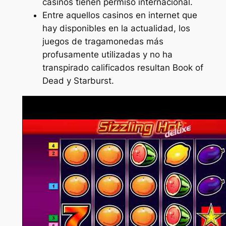
casinos tienen permiso internacional.
Entre aquellos casinos en internet que
hay disponibles en la actualidad, los
juegos de tragamonedas más
profusamente utilizadas y no ha
transpirado calificados resultan Book of
Dead y Starburst.