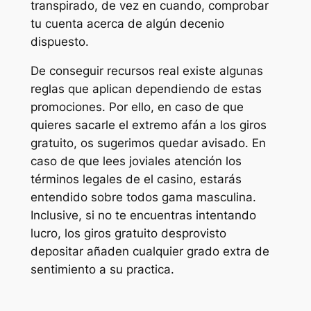
transpirado, de vez en cuando, comprobar
tu cuenta acerca de algún decenio
dispuesto.
De conseguir recursos real existe algunas
reglas que aplican dependiendo de estas
promociones. Por ello, en caso de que
quieres sacarle el extremo afán a los giros
gratuito, os sugerimos quedar avisado. En
caso de que lees joviales atención los
términos legales de el casino, estarás
entendido sobre todos gama masculina.
Inclusive, si no te encuentras intentando
lucro, los giros gratuito desprovisto
depositar añaden cualquier grado extra de
sentimiento a su practica.