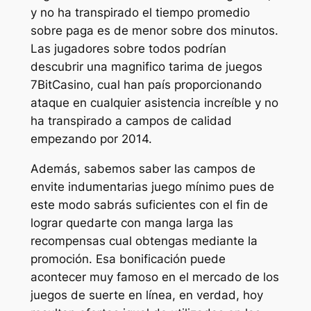
y no ha transpirado el tiempo promedio
sobre paga es de menor sobre dos minutos.
Las jugadores sobre todos podrían
descubrir una magnifico tarima de juegos
7BitCasino, cual han país proporcionando
ataque en cualquier asistencia increíble y no
ha transpirado a campos de calidad
empezando por 2014.
Además, sabemos saber las campos de
envite indumentarias juego mínimo pues de
este modo sabrás suficientes con el fin de
lograr quedarte con manga larga las
recompensas cual obtengas mediante la
promoción. Esa bonificación puede
acontecer muy famoso en el mercado de los
juegos de suerte en línea, en verdad, hoy