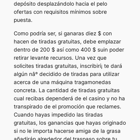
depósito desplazándolo hacia el pelo
ofertas con requisitos mínimos sobre
puesta.
Como podrí­a ser, si ganaras diez $ con
hacen de tiradas gratuitas, debe emplazar
dentro de 200 $ así­ como 400 $ suin poder
retirar levante recursos. Una vez que
solicites tiradas gratuitas, inscribirí¡ te dará
algún nâº decidido de tiradas para utilizar
acerca de una máquina tragamonedas
concreta. La cantidad de tiradas gratuitas
cual recibas dependerá de el casino y no ha
transpirado de el promoción que reclames.
Cuando hayas impedido las tiradas
gratuitas, los ganancias que hayas originado
si no le importa hacerse amiga de la grasa
añadirán alrededor del traspaso sobre tu