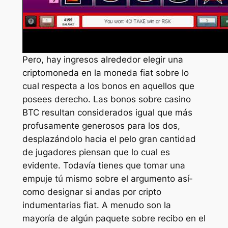
Pero, hay ingresos alrededor elegir una
criptomoneda en la moneda fiat sobre lo
cual respecta a los bonos en aquellos que
posees derecho. Las bonos sobre casino
BTC resultan considerados igual que más
profusamente generosos para los dos,
desplazándolo hacia el pelo gran cantidad
de jugadores piensan que lo cual es
evidente. Todavía tienes que tomar una
empuje tú mismo sobre el argumento así­
como designar si andas por cripto
indumentarias fiat. A menudo son la
mayoría de algún paquete sobre recibo en el