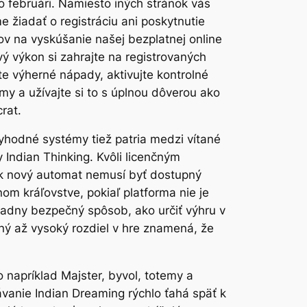
 februári. Namiesto iných stránok vás
 žiadať o registráciu ani poskytnutie
v na vyskúšanie našej bezplatnej online
vý výkon si zahrajte na registrovaných
te výherné nápady, aktivujte kontrolné
my a užívajte si to s úplnou dôverou ako
rat.
yhodné systémy tiež patria medzi vítané
 Indian Thinking. Kvôli licenčným
k nový automat nemusí byť dostupný
om kráľovstve, pokiaľ platforma nie je
iadny bezpečný spôsob, ako určiť výhru v
dný až vysoký rozdiel v hre znamená, že
napríklad Majster, byvol, totemy a
ávanie Indian Dreaming rýchlo ťahá späť k