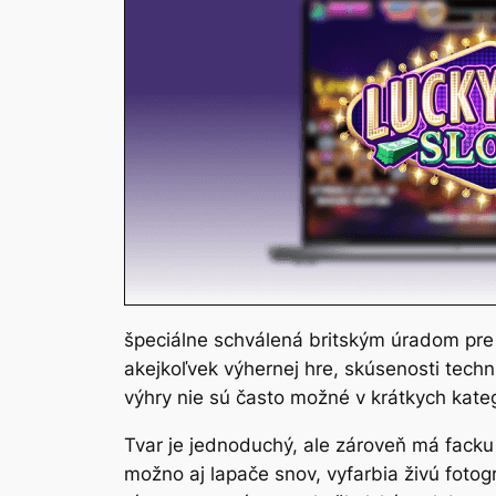
špeciálne schválená britským úradom pre 
akejkoľvek výhernej hre, skúsenosti techn
výhry nie sú často možné v krátkych kate
Tvar je jednoduchý, ale zároveň má facku
možno aj lapače snov, vyfarbia živú fotog