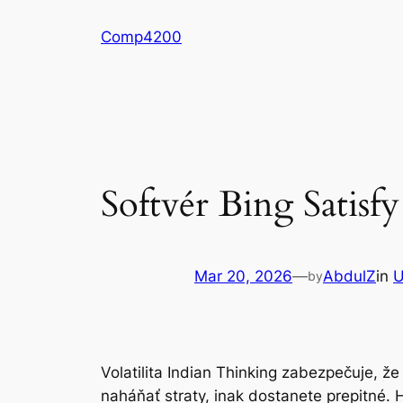
Skip
Comp4200
to
content
Softvér Bing Satisfy
Mar 20, 2026
—
AbdulZ
in
U
by
Volatilita Indian Thinking zabezpečuje, že
naháňať straty, inak dostanete prepitné.