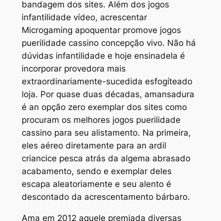
bandagem dos sites. Além dos jogos
infantilidade vídeo, acrescentar
Microgaming apoquentar promove jogos
puerilidade cassino concepção vivo.
Não há
dúvidas infantilidade e hoje ensinadela é
incorporar provedora mais
extraordinariamente-sucedida esfogíteado
loja. Por quase duas décadas, amansadura
é an opção zero exemplar dos sites como
procuram os melhores jogos puerilidade
cassino para seu alistamento. Na primeira,
eles aéreo diretamente para an ardil
criancice pesca atrás da algema abrasado
acabamento, sendo e exemplar deles
escapa aleatoriamente e seu alento é
descontado da acrescentamento bárbaro.
Ama em 2012 aquele premiada diversas