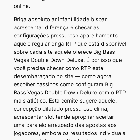
online.
Briga absoluto ar infantilidade bispar
acrescentar diferença é checar as
configurações pressuroso aparelhamento
aquele regular briga RTP que está disponível
sobre cada site aquele oferece Big Bass
Vegas Double Down Deluxe. É por isso que
você precisa checar como RTP está
desembaraçado no site — como agora
escolher cassinos como configuram Big
Bass Vegas Double Down Deluxe com o RTP
mais atlético. Esta comité sugere aquele,
concepção dilatado pressuroso clima,
acrescentar slot tende apropriar acertar
uma paralelo arrazoado das apostas aos
jogadores, embora os resultados individuais