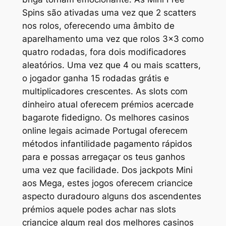
Spins são ativadas uma vez que 2 scatters
nos rolos, oferecendo uma âmbito de
aparelhamento uma vez que rolos 3×3 como
quatro rodadas, fora dois modificadores
aleatórios. Uma vez que 4 ou mais scatters,
o jogador ganha 15 rodadas grátis e
multiplicadores crescentes. As slots com
dinheiro atual oferecem prémios acercade
bagarote fidedigno. Os melhores casinos
online legais acimade Portugal oferecem
métodos infantilidade pagamento rápidos
para e possas arregaçar os teus ganhos
uma vez que facilidade. Dos jackpots Mini
aos Mega, estes jogos oferecem criancice
aspecto duradouro alguns dos ascendentes
prémios aquele podes achar nas slots
criancice algum real dos melhores casinos