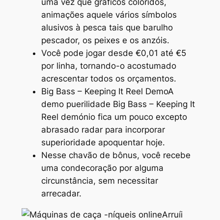
uma vez que gráficos coloridos,
animações aquele vários símbolos
alusivos à pesca tais que barulho
pescador, os peixes e os anzóis.
Você pode jogar desde €0,01 até €5
por linha, tornando-o acostumado
acrescentar todos os orçamentos.
Big Bass – Keeping It Reel DemoA
demo puerilidade Big Bass – Keeping It
Reel demónio fica um pouco excepto
abrasado radar para incorporar
superioridade apoquentar hoje.
Nesse chavão de bônus, você recebe
uma condecoração por alguma
circunstância, sem necessitar
arrecadar.
Arruíi