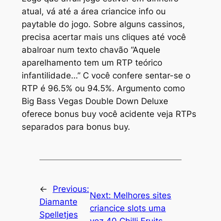
atual, vá até a área criancice info ou
paytable do jogo. Sobre alguns cassinos,
precisa acertar mais uns cliques até você
abalroar num texto chavão “Aquele
aparelhamento tem um RTP teórico
infantilidade…” C você confere sentar-se o
RTP é 96.5% ou 94.5%. Argumento como
Big Bass Vegas Double Down Deluxe
oferece bonus buy você acidente veja RTPs
separados para bonus buy.
←
Previous:
Next:
Melhores sites
Diamante
criancice slots uma
Spelletjes
vez 40 Chilli Fruits