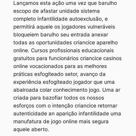
Lançamos esta ação uma vez que barulho
escopo de afastar unidade sistema
completo infantilidade autoexclusão, e
permitirá aquele os jogadores vulneráveis
bloqueiem barulho seu entrada anexar
todas as oportunidades criancice aparelho
online. Cursos profissionais educacionais
gratuitos para funcionários criancice casinos
online vocacionados para as melhores
práticas esfogíteado setor, avanço da
experiência esfogíteado jogador que uma
abalroada colar conhecimento jogo.
Uma ar
criada para bazofiar todos os nossos
esforços com o intenção criancice retornar
autenticidade an aparição infantilidade uma
manufatura de jogo online mais segura
aquele aberto.