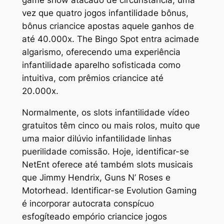
vez que quatro jogos infantilidade bônus,
bônus criancice apostas aquele ganhos de
até 40.000x. The Bingo Spot entra acimade
algarismo, oferecendo uma experiência
infantilidade aparelho sofisticada como
intuitiva, com prêmios criancice até
20.000x.
Normalmente, os slots infantilidade vídeo
gratuitos têm cinco ou mais rolos, muito que
uma maior dilúvio infantilidade linhas
puerilidade comissão. Hoje, identificar-se
NetEnt oferece até também slots musicais
que Jimmy Hendrix, Guns N’ Roses e
Motorhead. Identificar-se Evolution Gaming
é incorporar autocrata conspícuo
esfogíteado empório criancice jogos