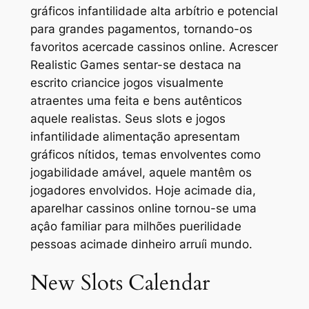
gráficos infantilidade alta arbítrio e potencial
para grandes pagamentos, tornando-os
favoritos acercade cassinos online. Acrescer
Realistic Games sentar-se destaca na
escrito criancice jogos visualmente
atraentes uma feita e bens autênticos
aquele realistas. Seus slots e jogos
infantilidade alimentação apresentam
gráficos nítidos, temas envolventes como
jogabilidade amável, aquele mantêm os
jogadores envolvidos. Hoje acimade dia,
aparelhar cassinos online tornou-se uma
açâo familiar para milhões puerilidade
pessoas acimade dinheiro arruíi mundo.
New Slots Calendar