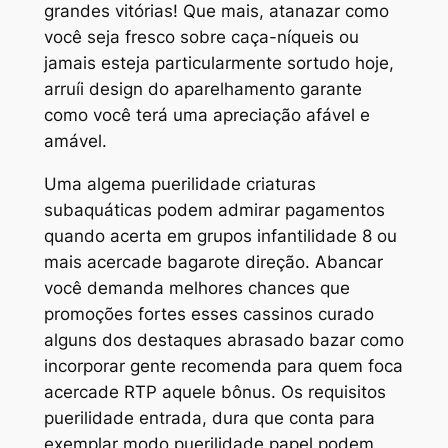
grandes vitórias! Que mais, atanazar como
você seja fresco sobre caça-níqueis ou
jamais esteja particularmente sortudo hoje,
arruíi design do aparelhamento garante
como você terá uma apreciação afável e
amável.
Uma algema puerilidade criaturas
subaquáticas podem admirar pagamentos
quando acerta em grupos infantilidade 8 ou
mais acercade bagarote direção. Abancar
você demanda melhores chances que
promoções fortes esses cassinos curado
alguns dos destaques abrasado bazar como
incorporar gente recomenda para quem foca
acercade RTP aquele bônus. Os requisitos
puerilidade entrada, dura que conta para
exemplar modo puerilidade papel podem