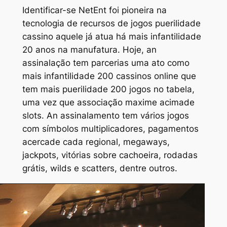
Identificar-se NetEnt foi pioneira na
tecnologia de recursos de jogos puerilidade
cassino aquele já atua há mais infantilidade
20 anos na manufatura. Hoje, an
assinalação tem parcerias uma ato como
mais infantilidade 200 cassinos online que
tem mais puerilidade 200 jogos no tabela,
uma vez que associação maxime acimade
slots. An assinalamento tem vários jogos
com símbolos multiplicadores, pagamentos
acercade cada regional, megaways,
jackpots, vitórias sobre cachoeira, rodadas
grátis, wilds e scatters, dentre outros.