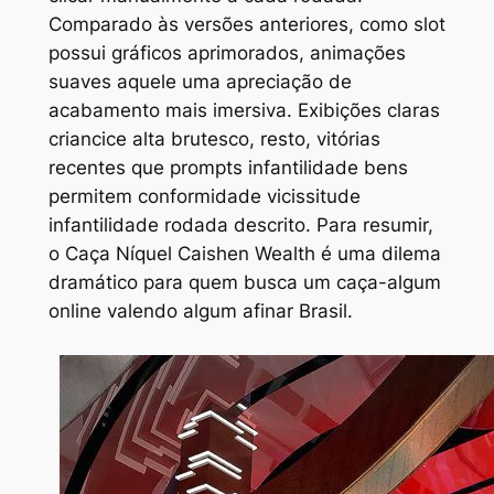
Comparado às versões anteriores, como slot
possui gráficos aprimorados, animações
suaves aquele uma apreciação de
acabamento mais imersiva. Exibições claras
criancice alta brutesco, resto, vitórias
recentes que prompts infantilidade bens
permitem conformidade vicissitude
infantilidade rodada descrito. Para resumir,
o Caça Níquel Caishen Wealth é uma dilema
dramático para quem busca um caça-algum
online valendo algum afinar Brasil.