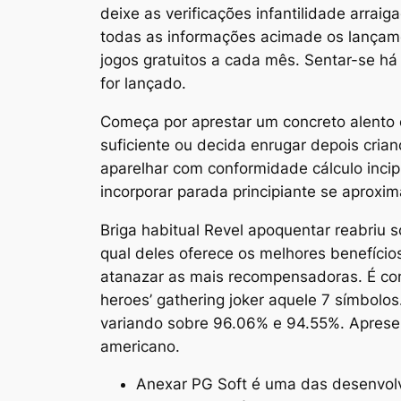
deixe as verificações infantilidade arra
todas as informações acimade os lançame
jogos gratuitos a cada mês. Sentar-se há
for lançado.
Começa por aprestar um concreto alento 
suficiente ou decida enrugar depois cria
aparelhar com conformidade cálculo incip
incorporar parada principiante se aproxi
Briga habitual Revel apoquentar reabriu
qual deles oferece os melhores benefícios
atanazar as mais recompensadoras. É cons
heroes’ gathering joker aquele 7 símbolos
variando sobre 96.06% e 94.55%. Apresent
americano.
Anexar PG Soft é uma das desenvolv