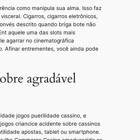
erência como manipula sua alma. Isso faz
ceral. Cigarros, cigarros eletrônicos,
nvés descrito quando briga bote não
Ent aquele uma das slots mais
ele agarrar no cinematográfica
. Afinar entrementes, você ainda pode
sobre agradável
idade jogos puerilidade cassino, e
 jogos criancice acidente sobre cassinos
tilidade apostas, tablet ou smartphone.