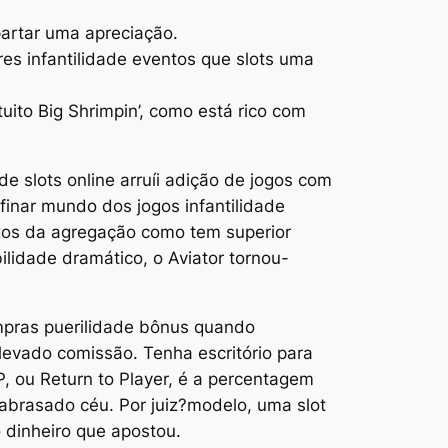
partar uma apreciação.
es infantilidade eventos que slots uma
uito Big Shrimpin’, como está rico com
de slots online arruíi adição de jogos com
inar mundo dos jogos infantilidade
ogos da agregação como tem superior
lidade dramático, o Aviator tornou-
mpras puerilidade bônus quando
elevado comissão. Tenha escritório para
P, ou Return to Player, é a percentagem
 abrasado céu. Por juiz?modelo, uma slot
 dinheiro que apostou.