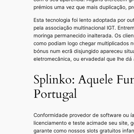
prémios uma vez que mais duplicação, pr
Esta tecnologia foi lento adoptada por o
pela associação multinacional IGT. Entre
moringa permanecido inalterada. Os clie
como podiam logo chegar multiplicados nu
bónus num ecrã disjungido apareceu sit
eletromecânica, ou ervadedal que lhe dá 
Splinko: Aquele Fu
Portugal
Conformidade provedor de software ou íacu
licenciamento e teste acimade seu site, 
garante como nossos slots gratuitos infa