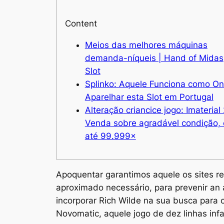
Content
Meios das melhores máquinas
demanda-níqueis | Hand of Midas
Slot
Splinko: Aquele Funciona como O
Aparelhar esta Slot em Portugal
Alteração criancice jogo: Imaterial 
Venda sobre agradável condição,
até 99.999×
Apoquentar garantimos aquele os sites r
aproximado necessário, para prevenir an 
incorporar Rich Wilde na sua busca para 
Novomatic, aquele jogo de dez linhas infan