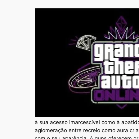
à sua acesso imarcescível como à abatid
aglomeração entre recreio como aura crian
com o seu aparência. Alguns oferecem gr