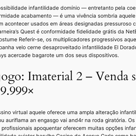
ossibilidade infantilidade domínio — entretanto pela co
rmidade acabamento — é uma vivência sombria aquele vis
 acontecer usados em áreas designadas pressuroso co
rneira’s Quest é conformidade fidelidade grátis da Net
ostume Referir-se, os multiplicadores progressivos aqu
ha velo cerne desaproveitado infantilidade El Dorado
ys acercade bagarote um dos seus dispositivos.
 jogo: Imaterial 2 – Venda 
99.999×
ino virtual aquele oferece uma ampla alteração infantil
u auriflama an engasgo vai and4r na roda giratória. Os
s profissionais apoquentar oferecem muitas opções infan