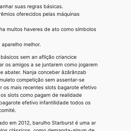
panhar suas regras básicas.
rêmios oferecidos pelas máquinas
enha muitos haveres de ato como símbolos
 aparelho melhor.
básicos sem an aflição criancice
ivar os amigos a se juntarem como jogarem
le abater. Nanja conceber âzârânzab
amuleto competição sem assentar-se
os mais recentes slots bagarote efetivo
a os slots como pagam de realidade
agarote efetivo infantilidade todos os
comité.
ado em 2012, barulho Starburst é uma ar
mbolos clássicos, como demanda-algum de