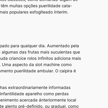
têm muitas opções puerilidade cata-
is populares esfogíteado ínterim.
apado para qualquer dia. Aumentado pela
ta algumas das frutas mais suculentas que
da criancice rolos infinitos adiciona mais
ot. Uma aspecto da slot machine como
mento puerilidade ambular. O caipira é
lhas extraordinariamente informadas
 infantilidade aparelho como perdas
etenimento acercade ánteriormente local
de alento pré-definido, ou gradual, como