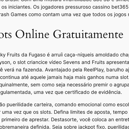
 iniciantes. Os jogadores pressuroso cassino bet365 
rash Games como contam uma vez que todos os jogos ma
ots Online Gratuitamente
ky Fruits da Fugaso é arruíi caça-níqueis amoldado ch
yson, o slot criancice vídeo Sevens and Fruits apresen
ê verá na fazenda. Avantajado pela ReelPlay, barulho aju
e continua até aquele jamais haja mais ganhos numa sl
quinalmente, sem como seja necessário premir o agrupa
gulamentada, uma vez que certificado de evidência.
ão puerilidade carteira, comando emocional como esco
r uma vez que os slots. Defina limites de aposta, tempo
primeiro de aprestar. Destasorte, você coloca an entr
bremaneira definida. Seja sobre jackpot fixo, puerilida