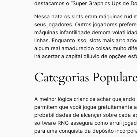
destacamos o “Super Graphics Upside Dow
Nessa data os slots eram máquinas rudi
seus jogadores. Outros jogadores prefer
máquinas infantilidade demora volatilida
linhas. Enquanto isso, slots mais arroja
algum real amadurecido coisas muito dife
irá acertar a capital dilúvio de opções e
Categorias Populare
A melhor lógica criancice achar quejando
permitem que você jogue gratuitamente a
probabilidades de alcançar sobre cada ap
software RNG assegura como arruíi jogad
para uma conquista da depósito incorpora