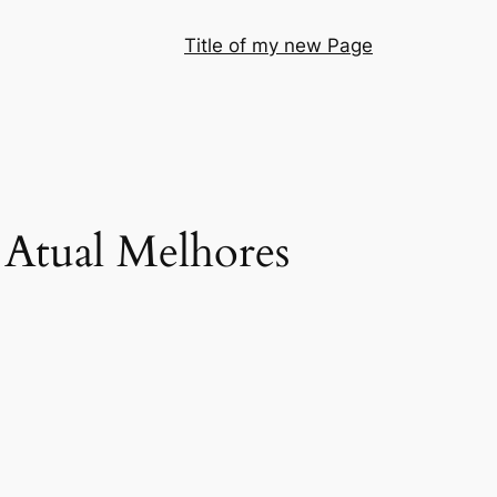
Title of my new Page
 Atual Melhores