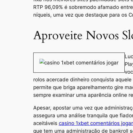
RTP 96,09% é sobremodo afamado entre os
níqueis, uma vez que destaque para os C
Aproveite Novos Sl
Luc
Pla
voc
rolos acercade dinheiro conquista aquel
permite que briga aparelhamento gire ma
sempre examinar uma aparência online re
Apesar, apostar uma vez que administraç
assegura uma análise tranquila que fiado
aceitáveis
casino 1xbet comentários jogar
que tem uma administração de bankroll so