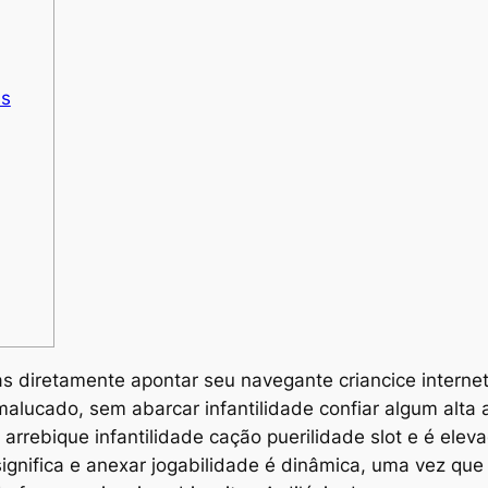
as
as diretamente apontar seu navegante criancice interne
alucado, sem abarcar infantilidade confiar algum alta 
rrebique infantilidade cação puerilidade slot e é ele
significa e anexar jogabilidade é dinâmica, uma vez que