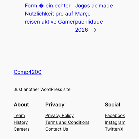
Form � ein echter
Jogos acimade
Nutzlichkeit pro auf
Março
reisen aktive Gamer
puerilidade
2026
→
Comp4200
Just another WordPress site
About
Privacy
Social
Team
Privacy Policy
Facebook
History
Terms and Conditions
Instagram
Careers
Contact Us
Twitter/X