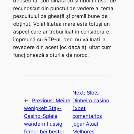
deosebită, combinată cu simboluri ușor de
recunoscut din punctul de vedere al tema
pescuitului pe gheață și premii bune de
obținut. Volatilitatea mare este totuși un
aspect care ar trebui luat în considerare
împreună cu RTP-ul, deci nu vă luați la
revedere din acest joc dacă ați uitat cum
funcționează sloturile de noroc.
Next:
Slots
←
Previous:
Meine
Dinheiro casino
wenigkeit Stay-
1xbet
Casino-Spiele
comentários
wandern flussig
jogar Atual
ferner bei bester
Melhores