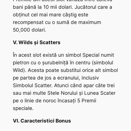
bani până la 10 mii dolari. Jucătorul care a
obținut cel mai mare câștig este
recompensat cu o sumă de maximum
50,000 dolari.
V. Wilds și Scatters
În acest slot există un simbol Special numit
pietron cu o șurubelniță în centru (simbolul
Wild). Acesta poate substitui orice alt simbol
pe partea de jos a ecranului, inclusiv
Simbolul Scatter. Atunci când apar câte trei
sau mai multe Stele Norului și Lunea Scater
pe o linie de noroc încasați 5 Premii
speciale.
VI. Caracteristici Bonus