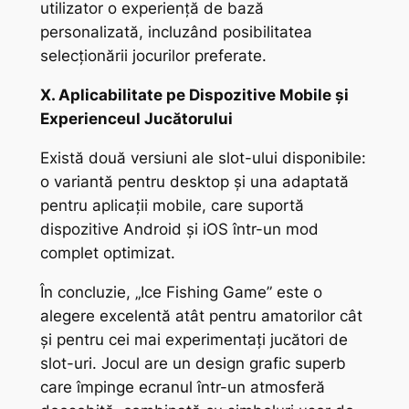
utilizator o experiență de bază
personalizată, incluzând posibilitatea
selecționării jocurilor preferate.
X. Aplicabilitate pe Dispozitive Mobile și
Experienceul Jucătorului
Există două versiuni ale slot-ului disponibile:
o variantă pentru desktop și una adaptată
pentru aplicații mobile, care suportă
dispozitive Android și iOS într-un mod
complet optimizat.
În concluzie, „Ice Fishing Game” este o
alegere excelentă atât pentru amatorilor cât
și pentru cei mai experimentați jucători de
slot-uri. Jocul are un design grafic superb
care împinge ecranul într-un atmosferă