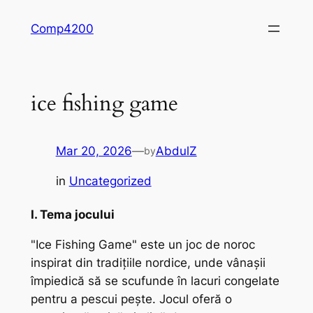
Skip
Comp4200
to
content
ice fishing game
Mar 20, 2026
—
AbdulZ
by
in
Uncategorized
I. Tema jocului
"Ice Fishing Game" este un joc de noroc
inspirat din tradițiile nordice, unde vânașii
împiedică să se scufunde în lacuri congelate
pentru a pescui pește. Jocul oferă o