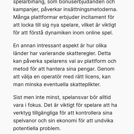
spelarbihang, som bonuserbjudanden och
kampanjer, påverkar insättningsmetoderna.
Många plattformar erbjuder incitament för
att locka till sig nya spelare, vilket är viktigt
för att förstå dynamiken inom online spel.
En annan intressant aspekt är hur olika
länder har varierande skatteregler. Detta
kan påverka spelarens val av plattform och
metod för att hantera sina pengar. Genom
att välja en operatör med rätt licens, kan
man minska eventuella skatteplikter.
Sist men inte minst, spelansvar bör alltid
vara i fokus. Det är viktigt för spelare att ha
verktyg tillgängliga för att kontrollera sina
spelvanor och sin ekonomi för att undvika
potentiella problem.