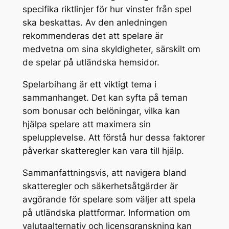
specifika riktlinjer för hur vinster från spel
ska beskattas. Av den anledningen
rekommenderas det att spelare är
medvetna om sina skyldigheter, särskilt om
de spelar på utländska hemsidor.
Spelarbihang är ett viktigt tema i
sammanhanget. Det kan syfta på teman
som bonusar och belöningar, vilka kan
hjälpa spelare att maximera sin
spelupplevelse. Att förstå hur dessa faktorer
påverkar skatteregler kan vara till hjälp.
Sammanfattningsvis, att navigera bland
skatteregler och säkerhetsåtgärder är
avgörande för spelare som väljer att spela
på utländska plattformar. Information om
valutaalternativ och licensgranskning kan