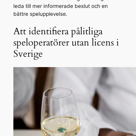
leda till mer informerade beslut och en
bättre spelupplevelse.
Att identifiera pålitliga
speloperatörer utan licens i
Sverige