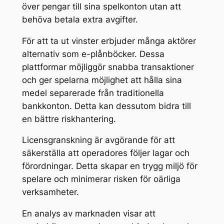
över pengar till sina spelkonton utan att
behöva betala extra avgifter.
För att ta ut vinster erbjuder många aktörer
alternativ som e-plånböcker. Dessa
plattformar möjliggör snabba transaktioner
och ger spelarna möjlighet att hålla sina
medel separerade från traditionella
bankkonton. Detta kan dessutom bidra till
en bättre riskhantering.
Licensgranskning är avgörande för att
säkerställa att operadores följer lagar och
förordningar. Detta skapar en trygg miljö för
spelare och minimerar risken för oärliga
verksamheter.
En analys av marknaden visar att