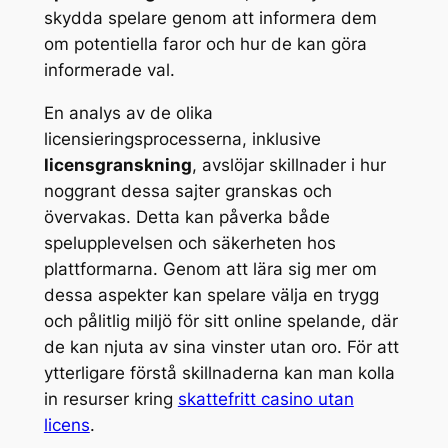
skydda spelare genom att informera dem
om potentiella faror och hur de kan göra
informerade val.
En analys av de olika
licensieringsprocesserna, inklusive
licensgranskning
, avslöjar skillnader i hur
noggrant dessa sajter granskas och
övervakas. Detta kan påverka både
spelupplevelsen och säkerheten hos
plattformarna. Genom att lära sig mer om
dessa aspekter kan spelare välja en trygg
och pålitlig miljö för sitt online spelande, där
de kan njuta av sina vinster utan oro. För att
ytterligare förstå skillnaderna kan man kolla
in resurser kring
skattefritt casino utan
licens
.