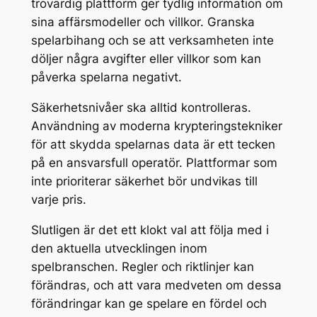
trovärdig plattform ger tydlig information om
sina affärsmodeller och villkor. Granska
spelarbihang och se att verksamheten inte
döljer några avgifter eller villkor som kan
påverka spelarna negativt.
Säkerhetsnivåer ska alltid kontrolleras.
Användning av moderna krypteringstekniker
för att skydda spelarnas data är ett tecken
på en ansvarsfull operatör. Plattformar som
inte prioriterar säkerhet bör undvikas till
varje pris.
Slutligen är det ett klokt val att följa med i
den aktuella utvecklingen inom
spelbranschen. Regler och riktlinjer kan
förändras, och att vara medveten om dessa
förändringar kan ge spelare en fördel och