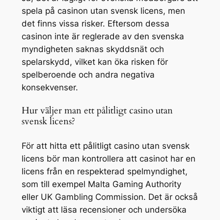
spela på casinon utan svensk licens, men
det finns vissa risker. Eftersom dessa
casinon inte är reglerade av den svenska
myndigheten saknas skyddsnät och
spelarskydd, vilket kan öka risken för
spelberoende och andra negativa
konsekvenser.
Hur väljer man ett pålitligt casino utan
svensk licens?
För att hitta ett pålitligt casino utan svensk
licens bör man kontrollera att casinot har en
licens från en respekterad spelmyndighet,
som till exempel Malta Gaming Authority
eller UK Gambling Commission. Det är också
viktigt att läsa recensioner och undersöka