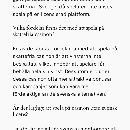
skattefria i Sverige, då spelaren inte anses
spela på en licensierad plattform.
Vilka fördelar finns det med att spela på
skattefria casinon?
En av de största fördelarna med att spela på
skattefria casinon är att vinsterna inte
beskattas, vilket innebär att spelare får
behålla hela sin vinst. Dessutom erbjuder
dessa casinon ofta mer attraktiva bonusar
och kampanjer som kan vara mer
fördelaktiga än de svenska alternativen.
Är det lagligt att spela på casinon utan svensk
licens?
Ja, det är lagligt för svenska medborgare att