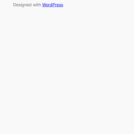
Designed with
WordPress