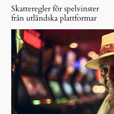
Skatteregler för spelvinster
från utländska plattformar