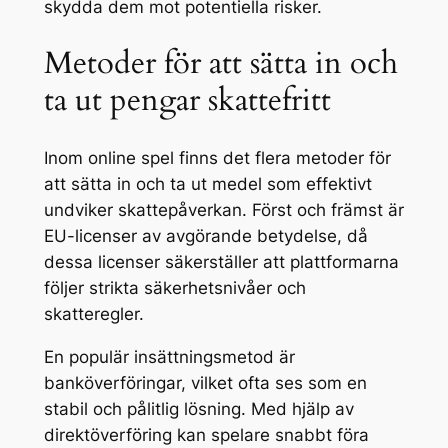
skydda dem mot potentiella risker.
Metoder för att sätta in och
ta ut pengar skattefritt
Inom online spel finns det flera metoder för
att sätta in och ta ut medel som effektivt
undviker skattepåverkan. Först och främst är
EU-licenser av avgörande betydelse, då
dessa licenser säkerställer att plattformarna
följer strikta säkerhetsnivåer och
skatteregler.
En populär insättningsmetod är
banköverföringar, vilket ofta ses som en
stabil och pålitlig lösning. Med hjälp av
direktöverföring kan spelare snabbt föra