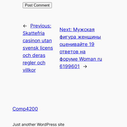
←
Previous:
Next:
Мужская
Skattefria
фигура женщины
casinon utan
оценивайте 19
svensk licens
ответов на
och deras
форуме Woman ru
regler och
6199601
→
villkor
Comp4200
Just another WordPress site